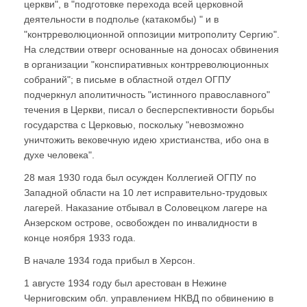
церкви", в "подготовке перехода всей церковной
деятельности в подполье (катакомбы) " и в
"контрреволюционной оппозиции митрополиту Сергию".
На следствии отверг основанные на доносах обвинения
в организации "конспиративных контрреволюционных
собраний"; в письме в областной отдел ОГПУ
подчеркнул аполитичность "истинного православного"
течения в Церкви, писал о бесперспективности борьбы
государства с Церковью, поскольку "невозможно
уничтожить вековечную идею христианства, ибо она в
духе человека".
28 мая 1930 года был осужден Коллегией ОГПУ по
Западной области на 10 лет исправительно-трудовых
лагерей. Наказание отбывал в Соловецком лагере на
Анзерском острове, освобожден по инвалидности в
конце ноября 1933 года.
В начале 1934 года прибыл в Херсон.
1 августе 1934 году был арестован в Нежине
Черниговским обл. управлением НКВД по обвинению в