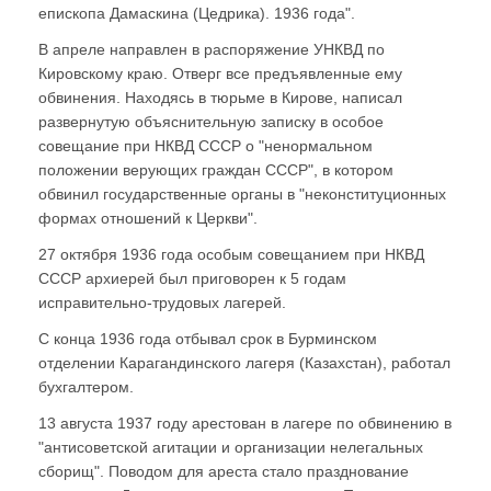
епископа Дамаскина (Цедрика). 1936 года".
В апреле направлен в распоряжение УНКВД по
Кировскому краю. Отверг все предъявленные ему
обвинения. Находясь в тюрьме в Кирове, написал
развернутую объяснительную записку в особое
совещание при НКВД СССР о "ненормальном
положении верующих граждан СССР", в котором
обвинил государственные органы в "неконституционных
формах отношений к Церкви".
27 октября 1936 года особым совещанием при НКВД
СССР архиерей был приговорен к 5 годам
исправительно-трудовых лагерей.
С конца 1936 года отбывал срок в Бурминском
отделении Карагандинского лагеря (Казахстан), работал
бухгалтером.
13 августа 1937 году арестован в лагере по обвинению в
"антисоветской агитации и организации нелегальных
сборищ". Поводом для ареста стало празднование