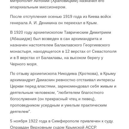
митрополит Антоний (Храповицкий) назначил его
епархиальным миссионером.
После отступления осенью 1919 года из Киева войск
генерала А. И. Деникина он переехал в Крым.
В 1920 году архиепископом Таврическим Димитрием
(Абашидзе) был возведен в сан архимандрита и
назначен настоятелем Балаклавского Георгиевского
монастыря, находящегося в 12 верстах от Севастополя
и в 8 верстах от Балаклавы, на высоком берегу у
Черного моря.
По отзыву архиепископа Никодима (Кроткова), в Крыму
архимандрит Дамаскин ревностно отстаивал интересы
Церкви перед властями, зарекомендовал себя живым и
деятельным человеком, "любителем благостного
богослужения (он прекрасный чтец и певец),
проповедником усердным и умелым практическим
деятелем".
5 ноября 1922 года в Симферополе привлечен к суду.
Оправдан Верховным судом Крымской АССР.