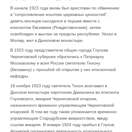
В начале 1923 года вновь был арестован по обвинению
в "сопротивлении изъятию церковных ценностей",
девять месяцев находился в тюрьме вместе с
епископом Евсевием (Рождественским), затем
освобожден и выслан за пределы республики. Уехал в
Москву, жил в Даниловом монастыре.
В 1923 году представители общин города Глухова
Черниговской губернии обратились к Патриарху
Московскому и всея России святителю Тихону
(Белавину) с просьбой об открытии у них епископской
кафедры.
18 ноября 1923 году святитель Тихон возглавил в
Донском монастыре хиротонию Дамаскина во епископа
Глуховского, викария Черниговской епархии,
назначенного временно управляющим Черниговской
епархией. В том же году также упоминается временно
управляющим Стародубским викриатством, ввиду
ссылки викария. В январе 1924 году прибыл в Глухов.
Архиерей организовал деятельность епархиального