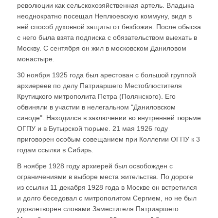
революции как сельскохозяйственная артель. Владыка
неоднократно посещал Неплюевскую коммуну, видя в
ней способ духовной защиты от безбожия. После обыска
с него была взята подписка с обязательством выехать в
Москву. С сентября он жил в московском Даниловом
монастыре.
30 ноября 1925 года был арестован с большой группой
архиереев по делу Патриаршего Местоблюстителя
Крутицкого митрополита Петра (Полянского). Его
обвиняли в участии в нелегальном "Даниловском
синоде". Находился в заключении во внутренней тюрьме
ОГПУ и в Бутырской тюрьме. 21 мая 1926 году
приговорен особым совещанием при Коллегии ОГПУ к 3
годам ссылки в Сибирь.
В ноябре 1928 году архиерей был освобожден с
ограничениями в выборе места жительства. По дороге
из ссылки 11 декабря 1928 года в Москве он встретился
и долго беседовал с митрополитом Сергием, но не был
удовлетворен словами Заместителя Патриаршего