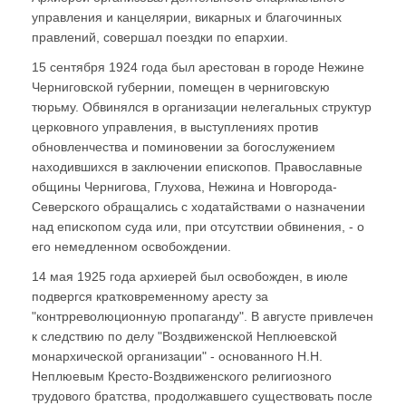
управления и канцелярии, викарных и благочинных
правлений, совершал поездки по епархии.
15 сентября 1924 года был арестован в городе Нежине
Черниговской губернии, помещен в черниговскую
тюрьму. Обвинялся в организации нелегальных структур
церковного управления, в выступлениях против
обновленчества и поминовении за богослужением
находившихся в заключении епископов. Православные
общины Чернигова, Глухова, Нежина и Новгорода-
Северского обращались с ходатайствами о назначении
над епископом суда или, при отсутствии обвинения, - о
его немедленном освобождении.
14 мая 1925 года архиерей был освобожден, в июле
подвергся кратковременному аресту за
"контрреволюционную пропаганду". В августе привлечен
к следствию по делу "Воздвиженской Неплюевской
монархической организации" - основанного Н.Н.
Неплюевым Кресто-Воздвиженского религиозного
трудового братства, продолжавшего существовать после