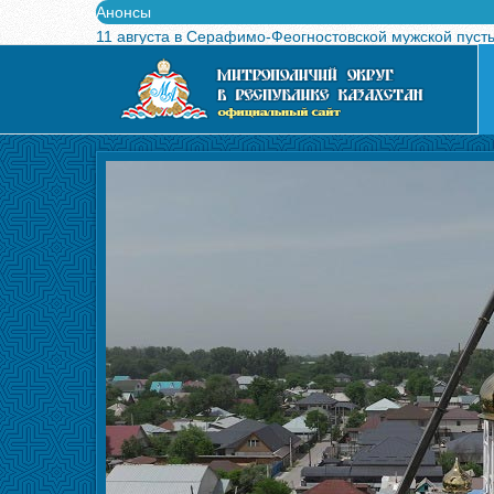
Анонсы
11 августа в Серафимо-Феогностовской мужской пуст
Выпущен в свет буклет о проведении Международного
Вышел в свет новый номер журнала «Свет Православи
Вышла в свет монография «Управляющие Алма-Атинс
Алма-Атинская духовная семинария объявляет прием