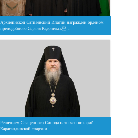
Архиепископ Сатпаевский Ипатий награжден орденом
преподобного Сергия Радонежск…
Решением Священного Синода назначен викарий
Карагандинской епархии