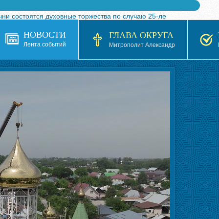
ыни состоятся духовные торжества по случаю 25-ле
 турнира по волейболу, посвященного 25-летию обр
НОВОСТИ
ГЛАВА ОКРУГА
я в Казахстане»
Лента событий
Митрополит Александр
кой епархией Русской Православной Церкви в 1927–19
 документов на 2026-2027 учебный год