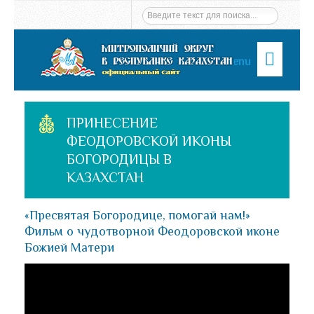
Menu
ПРИНЕСЕНИЕ
ФЕОДОРОВСКОЙ ИКОНЫ
БОГОРОДИЦЫ В
КАЗАХСТАН
«Пресвятая Богородице, помогай нам!»
Фильм о чудотворной Феодоровской иконе
Божией Матери