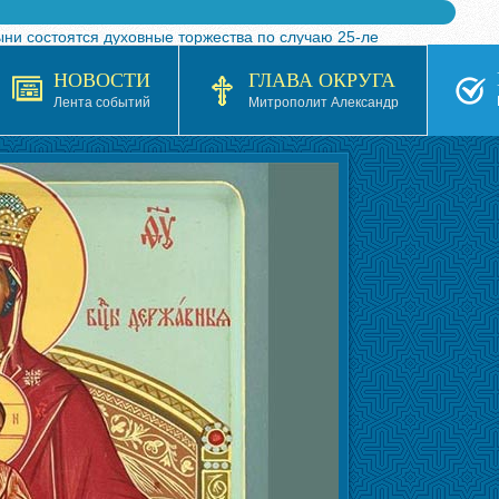
ыни состоятся духовные торжества по случаю 25-ле
 турнира по волейболу, посвященного 25-летию обр
НОВОСТИ
ГЛАВА ОКРУГА
я в Казахстане»
Лента событий
Митрополит Александр
кой епархией Русской Православной Церкви в 1927–19
 документов на 2026-2027 учебный год