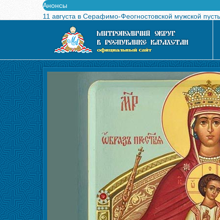
Анонсы
11 августа в Серафимо-Феогностовской мужской пуст
Выпущен в свет буклет о проведении Международного
Вышел в свет новый номер журнала «Свет Православи
Вышла в свет монография «Управляющие Алма-Атинс
Алма-Атинская духовная семинария объявляет прием