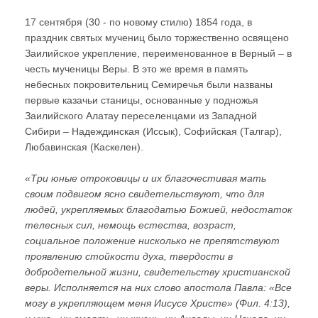
17 сентября (30 - по новому стилю) 1854 года, в
праздник святых мучениц было торжественно освящено
Заилийское укрепление, переименованное в Верный – в
честь мученицы Веры. В это же время в память
небесных покровительниц Семиречья были названы
первые казачьи станицы, основанные у подножья
Заилийского Алатау переселенцами из Западной
Сибири – Надеждинская (Иссык), Софийская (Талгар),
Любавинская (Каскелен).
«Три юные отроковицы и их благочестивая мать
своим подвигом ясно свидетельствуют, что для
людей, укрепляемых благодатью Божией, недостаток
телесных сил, немощь естества, возраст,
социальное положение нисколько не препятствуют
проявлению стойкости духа, твердости в
добродетельной жизни, свидетельству христианской
веры. Исполняется на них слово апостола Павла: «Все
могу в укрепляющем меня Иисусе Христе» (Фил. 4:13),