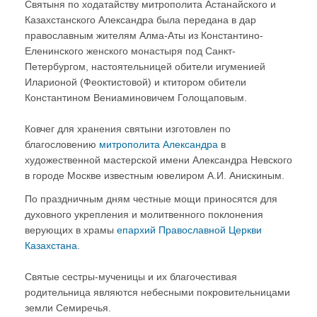
Святыня по ходатайству митрополита Астанайского и
Казахстанского Александра была передана в дар
православным жителям Алма-Аты из Константино-
Еленинского женского монастыря под Санкт-
Петербургом, настоятельницей обители игуменией
Иларионой (Феоктистовой) и ктитором обители
Константином Вениаминовичем Голощаповым.
Ковчег для хранения святыни изготовлен по
благословению
митрополита Александра
в
художественной мастерской имени Александра Невского
в городе Москве известным ювелиром А.И. Анискиным.
По праздничным дням честные мощи приносятся для
духовного укрепления и молитвенного поклонения
верующих в храмы
епархий Православной Церкви
Казахстана
.
Святые сестры-мученицы и их благочестивая
родительница являются небесными покровительницами
земли Семиречья.