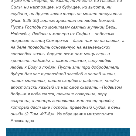
и уже «ни смерть, ни жизнь, ни Ангелы, ни Начала, ни
Силы, ни настоящее, ни будущее, ни высота, ни
глубина, ни другая какая тварь не может отлучить»
(Рим. 8:38-39) верных христиан от любви Божией.
Пусть Господь по молитвам святых мучениц Веры,
Надежды, Любови и матери их Софии – небесных
покровительниц Семиречья – даст нам не на словах, а
на деле проводить основанную на евангельских
заповедях жизнь, дарует всем нам мощь веры и
крепость надежды, а самое главное, силу любви —
любви к Богу и людям. Пусть эти три добродетели
будут для нас путеводной звездой в нашей жизни,
наших молитвах, наших скорбях и радостях, чтобы
апостольски каждый из нас смог сказать: «Подвигом
добрым я подвизался, течение совершил, веру
сохранил; а теперь готовится мне венец правды,
который даст мне Господь, праведный Судия, в день
оный» (2 Тим. 4:7-8)»
. Из обращения митрополита
Александра.