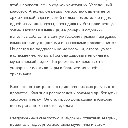
чтобы привести ее на суд как христианку. Увлеченный
красотою Агафии, он решил хитростью отвлечь ее от
христианской веры и с этой целью поместил ее в дом
одной язычницы-вдовы, проводившей безнравственную
жизнь. Пожилая язычница, ее дочери и служанки
пытались соблазнить святую Агафию яркими нарядами,
изысканными угощениями и всяческими развлечениями.
Но святая не поддалась на их уловки и, отвергнув все
наслаждения, молила Господа даровать ей силы на
мученический подвиг. Ни роскошь, ни веселье, ни
уговоры не сломили веры и благочестия юной
христианки.
Видя, что его хитрость не принесла никаких результатов,
правитель Квинтиан разгневался и задумал прибегнуть к
жестоким мерам. Он стал грубо допрашивать Агафию,
почему она не кланяется идолам.
Раздраженный смелостью и мудрыми ответами Агафии,
правитель подверг ее жестоким мучениям и затем