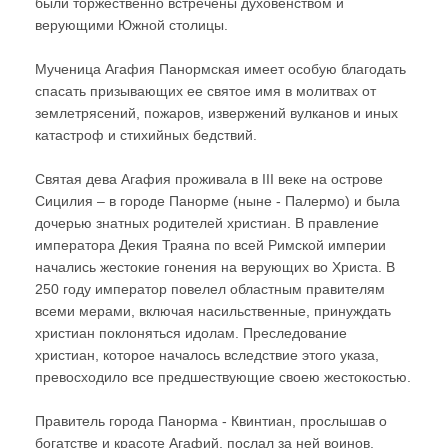
были торжественно встречены духовенством и
верующими Южной столицы.
Мученица Агафия Панормская имеет особую благодать
спасать призывающих ее святое имя в молитвах от
землетрясений, пожаров, извержений вулканов и иных
катастроф и стихийных бедствий.
Святая дева Агафия проживала в III веке на острове
Сицилия – в городе Панорме (ныне - Палермо) и была
дочерью знатных родителей христиан. В правление
императора Декия Траяна по всей Римской империи
начались жестокие гонения на верующих во Христа. В
250 году император повелел областным правителям
всеми мерами, включая насильственные, принуждать
христиан поклоняться идолам. Преследование
христиан, которое началось вследствие этого указа,
превосходило все предшествующие своею жестокостью.
Правитель города Панорма - Квинтиан, прослышав о
богатстве и красоте Агафий, послал за ней воинов,