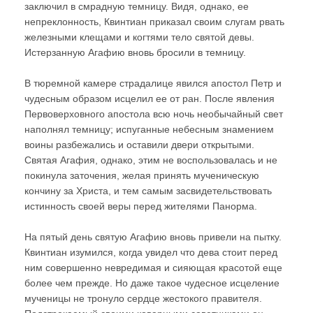
заключил в смрадную темницу. Видя, однако, ее
непреклонность, Квинтиан приказал своим слугам рвать
железными клещами и когтями тело святой девы.
Истерзанную Агафию вновь бросили в темницу.
В тюремной камере страдалице явился апостол Петр и
чудесным образом исцелил ее от ран. После явления
Первоверховного апостола всю ночь необычайный свет
наполнял темницу; испуганные небесным знамением
воины разбежались и оставили двери открытыми.
Святая Агафия, однако, этим не воспользовалась и не
покинула заточения, желая принять мученическую
кончину за Христа, и тем самым засвидетельствовать
истинность своей веры перед жителями Панорма.
На пятый день святую Агафию вновь привели на пытку.
Квинтиан изумился, когда увидел что дева стоит перед
ним совершенно невредимая и сияющая красотой еще
более чем прежде. Но даже такое чудесное исцеление
мученицы не тронуло сердце жестокого правителя.