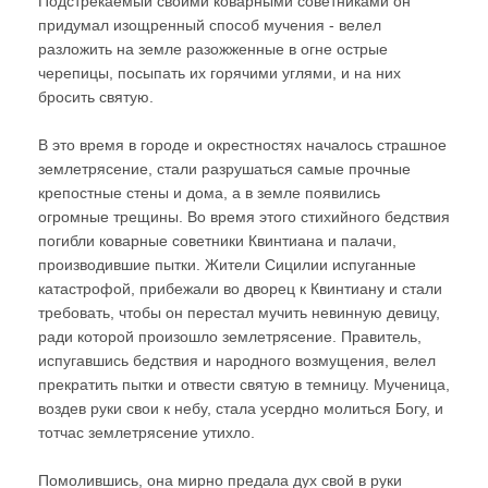
Подстрекаемый своими коварными советниками он
придумал изощренный способ мучения - велел
разложить на земле разожженные в огне острые
черепицы, посыпать их горячими углями, и на них
бросить святую.
В это время в городе и окрестностях началось страшное
землетрясение, стали разрушаться самые прочные
крепостные стены и дома, а в земле появились
огромные трещины. Во время этого стихийного бедствия
погибли коварные советники Квинтиана и палачи,
производившие пытки. Жители Сицилии испуганные
катастрофой, прибежали во дворец к Квинтиану и стали
требовать, чтобы он перестал мучить невинную девицу,
ради которой произошло землетрясение. Правитель,
испугавшись бедствия и народного возмущения, велел
прекратить пытки и отвести святую в темницу. Мученица,
воздев руки свои к небу, стала усердно молиться Богу, и
тотчас землетрясение утихло.
Помолившись, она мирно предала дух свой в руки