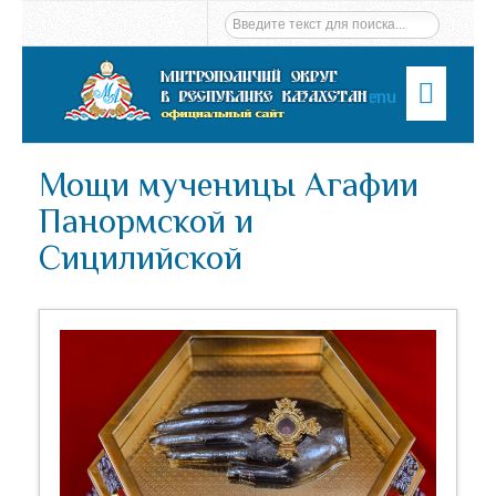
Menu
Мощи мученицы Агафии
Панормской и
Сицилийской