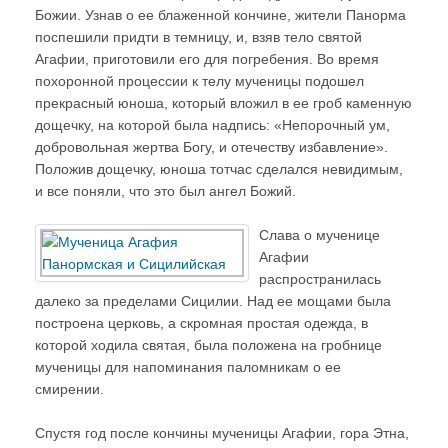
Божии. Узнав о ее блаженной кончине, жители Панорма
поспешили придти в темницу, и, взяв тело святой
Агафии, приготовили его для погребения. Во время
похоронной процессии к телу мученицы подошел
прекрасный юноша, который вложил в ее гроб каменную
дощечку, на которой была надпись: «Непорочный ум,
добровольная жертва Богу, и отечеству избавление».
Положив дощечку, юноша тотчас сделался невидимым,
и все поняли, что это был ангел Божий.
Слава о мученице
Агафии
распространилась
далеко за пределами Сицилии. Над ее мощами была
построена церковь, а скромная простая одежда, в
которой ходила святая, была положена на гробнице
мученицы для напоминания паломникам о ее
смирении.
Спустя год после кончины мученицы Агафии, гора Этна,