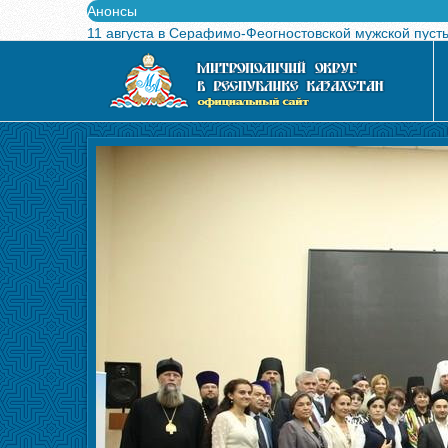
Анонсы
11 августа в Серафимо-Феогностовской мужской пуст
Выпущен в свет буклет о проведении Международного
Вышел в свет новый номер журнала «Свет Православи
Вышла в свет монография «Управляющие Алма-Атинс
Алма-Атинская духовная семинария объявляет прием