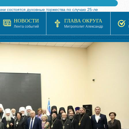
ыни состоятся духовные торжества по случаю 25-ле
 турнира по волейболу, посвященного 25-летию обр
НОВОСТИ
ГЛАВА ОКРУГА
я в Казахстане»
Лента событий
Митрополит Александр
кой епархией Русской Православной Церкви в 1927–19
 документов на 2026-2027 учебный год