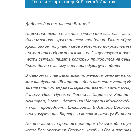
Отвечает протоиерей Евгений Иванов:
Доброго дня и милости Божией!
Наречение имени в честь святого или святой – это
благочестивая христианская традиция. Таким обр
христианин получает себе небесного покровителя
пример для подражания в жизни. Существует тради
честь святых, память которых приходится на день
ближайшую к этому дню последующую неделю.
В данном случае раскладка по женским именам на к
мая следующая: 28 апреля – день памяти мучениц В
Анастасии; 29 апреля – мучениц Агапии, Василиссы,
Калисы, Ники, Нунехии, Феодоры, Хариессы, Хионии;
Аскитреи; 2 мая – блаженной Матроны Московской; 
7 мая – преподобной Елисаветы. В декабре Церковь
великомученицы Варвары и великомученицы Екатер
Но это лишь старинная традиция. Вы спокойно и у
какое Вам нравится. Главное, чтобы и Вы, а потом 