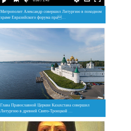
Митрополит Александр совершил Литургию в походном
храме Евразийского форума пра…
Глава Православной Церкви Казахстана совершил
Литургию в древней Свято-Троицкой …