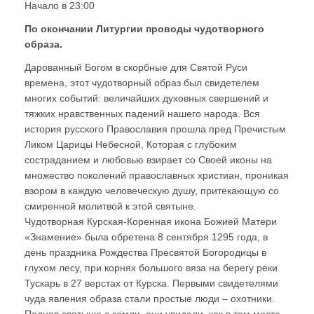
Начало в 23:00
По окончании Литургии проводы чудотворного
образа.
Дарованный Богом в скорбные для Святой Руси
времена, этот чудотворный образ был свидетелем
многих событий: величайших духовных свершений и
тяжких нравственных падений нашего народа. Вся
история русского Православия прошла пред Пречистым
Ликом Царицы Небесной, Которая с глубоким
состраданием и любовью взирает со Своей иконы на
множество поколений православных христиан, проникая
взором в каждую человеческую душу, притекающую со
смиренной молитвой к этой святыне.
Чудотворная Курская-Коренная икона Божией Матери
«Знамение» была обретена 8 сентября 1295 года, в
день праздника Рождества Пресвятой Богородицы в
глухом лесу, при корнях большого вяза на берегу реки
Тускарь в 27 верстах от Курска. Первыми свидетелями
чуда явления образа стали простые люди – охотники.