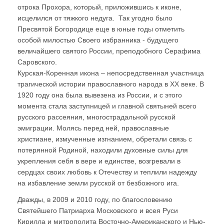
отрока Прохора, который, приложившись к иконе,
исцелился от тяжкого недуга. Так угодно было
Пресвятой Богородице еще в юные годы отметить
особой милостью Своего избранника - будущего
величайшего святого России, преподобного Серафима
Саровского.
Курская-Коренная икона – непосредственная участница
трагической истории православного народа в ХХ веке. В
1920 году она была вывезена из России, и с этого
момента стала заступницей и главной святыней всего
русского рассеяния, многострадальной русской
эмиграции. Молясь перед ней, православные
христиане, измученные изгнанием, обретали связь с
потерянной Родиной, находили духовные силы для
укрепления себя в вере и единстве, возгревали в
сердцах своих любовь к Отечеству и теплили надежду
на избавление земли русской от безбожного ига.
Дважды, в 2009 и 2010 году, по благословению
Святейшего Патриарха Московского и всея Руси
Кирилла и митрополита Восточно-Американского и Нью-