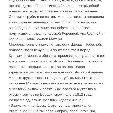
Подняв святыню с земли, они увидели, как в том месте,
где находился образ, тотчас забил источник целебной
родниковой воды, который не иссякает и по сей день.
Охотники срубили на святом месте часовню и поставили
в ней чудесно явленную икону. С той поры началось
всенародное почитание новообретенного образа,
получившего название Курской-Коренной, «найденной у
корней», иконы Божией Матери.
Многочисленные знамения милости Царицы Небесной,
подававшиеся верующим по их молитвам перед
Курским-Коренным образом, прославили эту святыню во
всем православном мире. Икона «Знамения» пережила
нашествия неприятеля; взирая на нее, народ
укреплялся духом в смутные времена. Икона избавляла
мирных тружеников от голода и губительных поветрий;
через нее Матерь Божия покровительствовала ратникам
в жестоких битвах и сражениях, вселяла мужество в
русских воинов на Бородинском поле в 1812 году.
Во время одного из крестных ходов с иконой
«Знамения» по Курску благочестивая христианка
Агафия Мошнина вынесла к образу болящего сына,