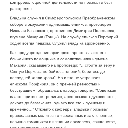
контрреволюционной деятельности не признал и был
расстрелян.
Владыка служил в Симферопольском Преображенском
соборе в окружении единомышленников: протоиерея
Николая Казанского, протоиерея Димитрия Полежаева,
игумена Макария (Гонцы). На службу епископ Порфирий
ходил всегда пешком. Служил владыка вдохновенно.
Как предупреждение архиерею, арестовывают его
ближайшего помощника и сомолитвенника игумена
Макария, сказавшего на проповеди: "…стойте за веру и
Святую Церковь, не бойтесь гонений, боритесь до
последней капли крови". Но и это не устрашает
епископа Порфирия, он с прежней ревностью и
бесстрашием, обращаясь к народу, говорил: "Советская
власть притесняет религию, арестовывает духовенство,
доходя до беззакония, однако все это к лучшему и
временно…" Открыто с кафедры владыка призывал
православных молиться о «сосланных и заключенных,
невинно томящихся в изгнании архиереях, священстве,
монашествующих и мирянах".