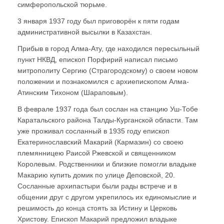
симферопольской тюрьме.
3 января 1937 году был приговорён к пяти годам
административной высылки в Казахстан.
Прибыв в город Алма-Ату, где находился пересыльный
пункт НКВД, епископ Порфирий написал письмо
митрополиту Сергию (Страгородскому) о своем новом
положении и познакомился с архиепископом Алма-
Атинским Тихоном (Шараповым).
В феврале 1937 года был сослан на станцию Уш-Тобе
Каратальского района Талды-Курганской области. Там
уже проживал сосланный в 1935 году епископ
Екатеринославский Макарий (Кармазин) со своею
племянницею Раисой Ржевской и священником
Королевым. Родственники и близкие помогли владыке
Макарию купить домик по улице Деповской, 20.
Сосланные архипастыри были рады встрече и в
общении друг с другом укрепилось их единомыслие и
решимость до конца стоять за Истину и Церковь
Христову. Епископ Макарий предложил владыке