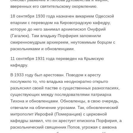
вверенных его святительскому окормлению.
18 сентября 1930 года назначен викарием Одесской
епархии с переводом на Кировоградскую кафедру,
которую до него занимал архиепископ Онуфрий
(Гагалюк). Там владыку Порфирия запомнили
смиренномудрым архиереем, неутомимым борцом с
раскольниками и обновленцами.
11 сентября 1931 года переведен на Крымскую
кафедру.
В 1933 году был арестован. Поводом к аресту
послужило то, что владыка неоднократно открыто
разъяснял своей пастве о существенных разногласиях,
существующих между последователями патриарха
Тихона и обновленцами. Обновленцы, в свою очередь,
отвечали на обличение угрозами. Так, обновленческий
митрополит Иерофей (Померанцев) с церковной
кафедры заявил, что он арестует епископа Порфирия, а
раскольнический священник Попов, угрожая с амвона