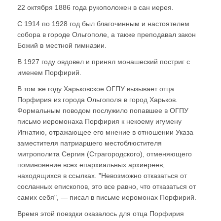
22 октября 1886 года рукоположен в сан иерея.
С 1914 по 1928 год был благочинным и настоятелем
собора в городе Ольгополе, а также преподавал закон
Божий в местной гимназии.
В 1927 году овдовел и принял монашеский постриг с
именем Порфирий.
В том же году Харьковское ОГПУ вызывает отца
Порфирия из города Ольгополя в город Харьков.
Формальным поводом послужило попавшее в ОГПУ
письмо иеромонаха Порфирия к некоему игумену
Игнатию, отражающее его мнение в отношении Указа
заместителя патриаршего местоблюстителя
митрополита Сергия (Страгородского), отменяющего
поминовение всех епархиальных архиереев,
находящихся в ссылках. "Невозможно отказаться от
сосланных епископов, это все равно, что отказаться от
самих себя", — писал в письме иеромонах Порфирий.
Время этой поездки оказалось для отца Порфирия