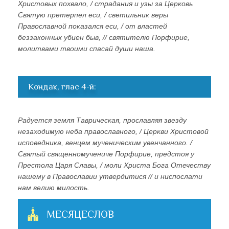
Христовых похвало, / страдания и узы за Церковь
Святую претерпел еси, / светильник веры
Православной показался еси, / от властей
беззаконных убиен быв, // святителю Порфирие,
молитвами твоими спасай души наша.
Кондак, глас 4-й:
Радуется земля Таврическая, прославляя звезду
незаходимую неба православного, / Церкви Христовой
исповедника, венцем мученическим увенчанного. /
Святый священномучениче Порфирие, предстоя у
Престола Царя Славы, / моли Христа Бога Отечеству
нашему в Православии утвердитися // и ниспослати
нам велию милость.
МЕСЯЦЕСЛОВ