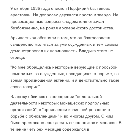
9 октября 1936 года епископ Порфирий был вновь
арестован. На допросах держался просто и твердо. На
провокационные вопросы следователя отвечал
безбоязненно, не роняя архиерейского достоинства.
Архипастыря обвиняли в том, что он благословлял
священство молиться за уже осужденных и тем самым
демонстрировал их невиновность. Владыка этого не
отрицал:
"Ко мне обращались некоторые верующие с просьбой
помолиться за осужденных, находящихся в тюрьме, во
время произношения ектений, и я действительно такие
слова говорил".
Владыку обвиняют в поощрении "нелегальной
деятельности некоторых монашеских подпольных
организаций", в "проявлении излишней ревности в
борьбе с обновленцами" и во многом другом. С ним
было арестовано еще десять священников и монахов. В
течение четырех месяцев содержался в