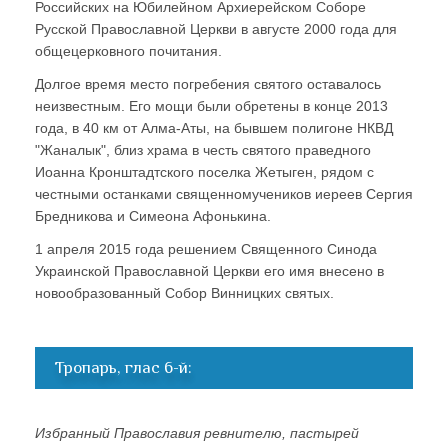
Российских на Юбилейном Архиерейском Соборе
Русской Православной Церкви в августе 2000 года для
общецерковного почитания.
Долгое время место погребения святого оставалось
неизвестным. Его мощи были обретены в конце 2013
года, в 40 км от Алма-Аты, на бывшем полигоне НКВД
"Жаналык", близ храма в честь святого праведного
Иоанна Кронштадтского поселка Жетыген, рядом с
честными останками священномучеников иереев Сергия
Бредникова и Симеона Афонькина.
1 апреля 2015 года решением Священного Синода
Украинской Православной Церкви его имя внесено в
новообразованный Собор Винницких святых.
Тропарь, глас 6-й:
Избранный Православия ревнителю, пастырей