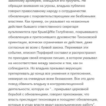
законному архиерею, обещался его проучить. Не
обращая внимания на угрозы, владыка публично
говорил православному народу о сотрудничестве
обновленцев с покровительствующими им безбожными
властями. Как пример, он указывает на незаконные
действия бывшего ответственного секретаря
культкомитета при КрымЦИКе Голубченко, покрывавшего
обновленцев и притеснявшего духовенство Тихоновской
ориентации, всячески ограничивая их действия, даже
согласные во всем с буквой закона. Переживая эти
события, епископ Порфирий составил и распространил
по приходам своей епархии письмо, в котором указывал
на несоответствие между законом и тем, как он
соблюдается. Но владыка призывал верующих
претерпевать до конца все унижения и притеснения,
невзирая на очевидные всем беззакония. Все это дало
повод обвинить владыку в контрреволюционной
деятельности, которую он "…прикрывал церковной
борьбой с обновленцами, говорил прихожанам, что
власть преследует тихоновцев и поощряет обновленцев,
которые в угоду власти ведут раскольническую работу".