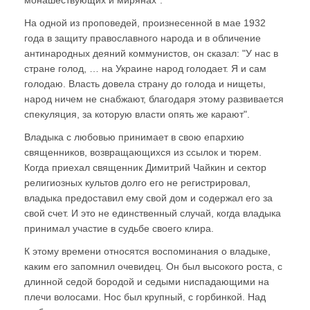
На одной из проповедей, произнесенной в мае 1932
года в защиту православного народа и в обличение
антинародных деяний коммунистов, он сказал: "У нас в
стране голод, … на Украине народ голодает. Я и сам
голодаю. Власть довела страну до голода и нищеты,
народ ничем не снабжают, благодаря этому развивается
спекуляция, за которую власти опять же карают".
Владыка с любовью принимает в свою епархию
священников, возвращающихся из ссылок и тюрем.
Когда приехал священник Димитрий Чайкин и сектор
религиозных культов долго его не регистрировал,
владыка предоставил ему свой дом и содержал его за
свой счет. И это не единственный случай, когда владыка
принимал участие в судьбе своего клира.
К этому времени относятся воспоминания о владыке,
каким его запомнил очевидец. Он был высокого роста, с
длинной седой бородой и седыми ниспадающими на
плечи волосами. Нос был крупный, с горбинкой. Над