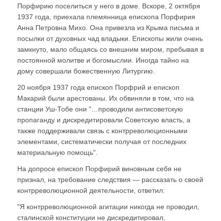
Порфирию поселиться у него в доме. Вскоре, 2 октября
1937 года, приехала племянница епископа Порфирия
Анна Петровна Михо. Она привезла из Крыма письма и
посылки от духовных чад владыки. Епископы жили очень
замкнуто, мало общаясь со внешним миром, пребывая в
постоянной молитве и богомыслии. Иногда тайно на
дому совершали божественную Литургию.
20 ноября 1937 года епископ Порфрий и епископ
Макарий были арестованы. Их обвиняли в том, что на
станции Уш-Тобе они "…проводили антисоветскую
пропаганду и дискредитировали Советскую власть, а
также поддерживали связь с контрреволюционными
элементами, систематически получая от последних
материальную помощь".
На допросе епископ Порфирий виновным себя не
признал, на требование следствия — рассказать о своей
контрреволюционной деятельности, ответил:
"Я контрреволюционной агитации никогда не проводил,
сталинской конституции не дискредитировал,