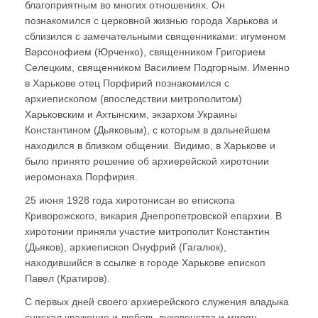
благоприятным во многих отношениях. Он
познакомился с церковной жизнью города Харькова и
сблизился с замечательными священниками: игуменом
Варсонофием (Юрченко), священником Григорием
Селецким, священником Василием Подгорным. Именно
в Харькове отец Порфирий познакомился с
архиепископом (впоследствии митрополитом)
Харьковским и Ахтынским, экзархом Украины
Константином (Дьяковым), с которым в дальнейшем
находился в близком общении. Видимо, в Харькове и
было принято решение об архиерейской хиротонии
иеромонаха Порфирия.
25 июня 1928 года хиротонисан во епископа
Криворожского, викария Днепропетровской епархии. В
хиротонии приняли участие митрополит Константин
(Дьяков), архиепископ Онуфрий (Гагалюк),
находившийся в ссылке в городе Харькове епископ
Павел (Кратиров).
С первых дней своего архиерейского служения владыка
снискал уважение и любовь духовенства и мирян,