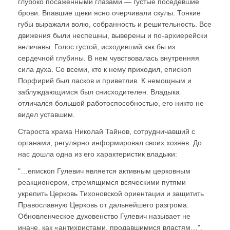
глубоко посаженными глазами — густые поседевшие
брови. Впавшие щеки ясно очерчивали скулы. Тонкие
губы выражали волю, собранность и решительность. Все
движения были неспешны, выверены и по-архиерейски
величавы. Голос густой, исходивший как бы из
сердечной глубины. В нем чувствовалась внутренняя
сила духа. Со всеми, кто к нему приходил, епископ
Порфирий был ласков и приветлив. К немощным и
заблуждающимся был снисходителен. Владыка
отличался большой работоспособностью, его никто не
видел уставшим.
Староста храма Николай Тайнов, сотрудничавший с
органами, регулярно информировал своих хозяев. До
нас дошла одна из его характеристик владыки:
"…епископ Гулевич является активным церковным
реакционером, стремящимся всяческими путями
укрепить Церковь Тихоновской ориентации и защитить
Православную Церковь от дальнейшего разгрома.
Обновленческое духовенство Гулевич называет не
иначе, как «антихристами, продавшимися властям…".