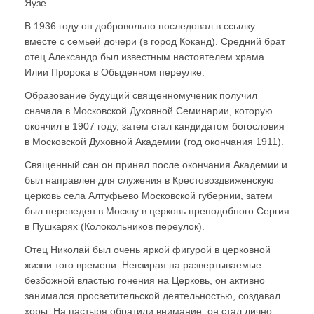
Яузе.
В 1936 году он добровольно последовал в ссылку
вместе с семьей дочери (в город Коканд). Средний брат
отец Александр был известным настоятелем храма
Илии Пророка в Обыденном переулке.
Образование будущий священномученик получил
сначала в Московской Духовной Семинарии, которую
окончил в 1907 году, затем стал кандидатом богословия
в Московской Духовной Академии (год окончания 1911).
Священный сан он принял после окончания Академии и
был направлен для служения в Крестовоздвиженскую
церковь села Алтуфьево Московской губернии, затем
был переведен в Москву в церковь преподобного Сергия
в Пушкарях (Колокольников переулок).
Отец Николай был очень яркой фигурой в церковной
жизни того времени. Невзирая на развертываемые
безбожной властью гонения на Церковь, он активно
занимался просветительской деятельностью, создавал
хоры. На пастыря обратили внимание, он стал лично