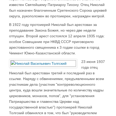
известен Святейшему Патриарху Тихону. Отец Николай
был назначен благочинным Сретенского Сорока церквей
округа, рукоположен во протоиереи, награжден митрой.
В 1922 году протоиерей Николай был арестован за
преподавание Закона Божия, но через две недели
отпущен. Второй арест состоялся 12 апреля 1935 года:
особое Совещание при НКВД СССР приговорило
арестованного священника к 3 годам ссылки в город
Чимкент Южно-Казахстанской области.
23 июня 1937
года отец
Николай был арестован третий и последний раз в
ссылке. Наряду с обвинениями, предъявленными всем
участникам дела (участник "контрреволюционного
центра, куда вошли значительные по количеству кадры
церковников, монахов, попов", для "установления
Патриаршества и главенства Церкви над
государственной властью") протоиерей Николай
Толгский обвинялся в том, что был "руководителем