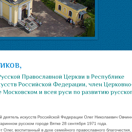
иков,
усской Православной Церкви в Республике
кусств Российской Федерации, член Церковно
 Московском и всея руси по развитию русско
 деятель искусств Российской Федерации Олег Николаевич Овчин
таринном русском городе Вятке 28 сентября 1971 года.
ет Олег, воспитанный в духе семейного православного благочестия