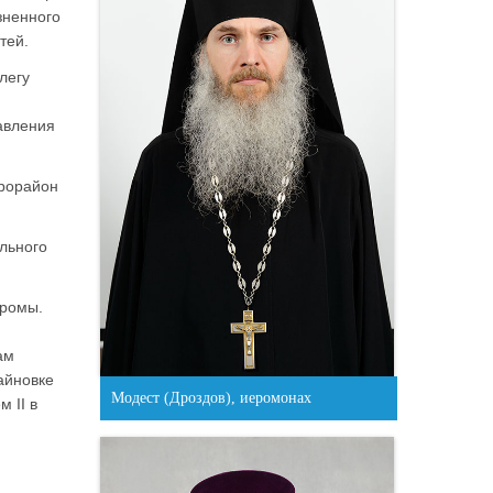
зненного
тей.
легу
авления
крорайон
ального
тромы.
ам
айновке
Модест (Дроздов), иеромонах
 II в