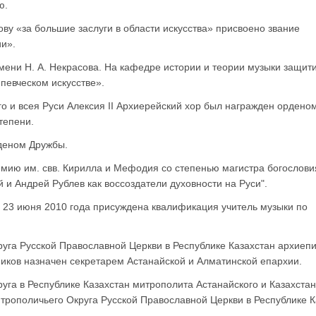
ю.
ову «за большие заслуги в области искусства» присвоено звание
и».
мени Н. А. Некрасова. На кафедре истории и теории музыки защит
певческом искусстве».
о и всея Руси Алексия II Архиерейский хор был награжден ордено
тепени.
рденом Дружбы.
емию им. свв. Кирилла и Мефодия со степенью магистра богослови
и Андрей Рублев как воссоздатели духовности на Руси".
 23 июня 2010 года присуждена квалификация учитель музыки по
руга Русской Православной Церкви в Республике Казахстан архиеп
ников назначен секретарем Астанайской и Алматинской епархии.
руга в Республике Казахстан митрополита Астанайского и Казахстан
трополичьего Округа Русской Православной Церкви в Республике К