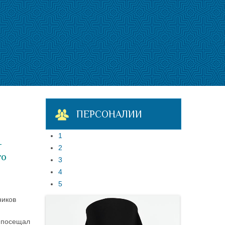
ПЕРСОНАЛИИ
1
-
2
го
3
4
5
ников
, посещал