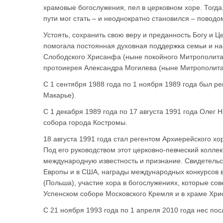
храмовые богослужения, пел в церковном хоре. Тогда
пути мог стать – и неоднократно становился – поводо
Устоять, сохранить свою веру и преданность Богу и 
помогала постоянная духовная поддержка семьи и н
Слободского Хрисанфа (ныне покойного Митрополита 
протоиерея Александра Могилева (ныне Митрополита 
С 1 сентября 1988 года по 1 ноября 1989 года был р
Макарье).
С 1 декабря 1989 года по 17 августа 1991 года Олег
собора города Костромы.
18 августа 1991 года стал регентом Архиерейского х
Под его руководством этот церковно-певческий коллек
международную известность и признание. Свидетельс
Европы и в США, награды международных конкурсов в
(Польша), участие хора в богослужениях, которые со
Успенском соборе Московского Кремля и в храме Хри
С 21 ноября 1993 года по 1 апреля 2010 года нес по