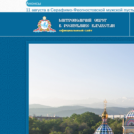
Анонсы
11 августа в Серафимо-Феогностовской мужской пуст
Выпущен в свет буклет о проведении Международного
Вышел в свет новый номер журнала «Свет Православи
Вышла в свет монография «Управляющие Алма-Атинс
Алма-Атинская духовная семинария объявляет прием