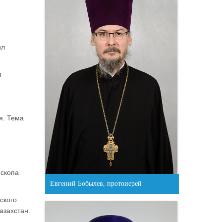
ил
м
я. Тема
ископа
Евгений Бобылев, протоиерей
ского
азахстан.