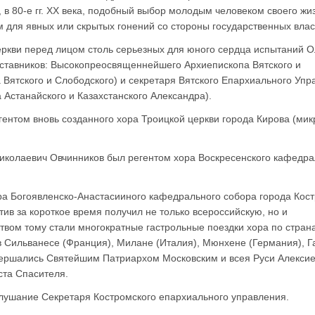
, в 80-е гг. XX века, подобный выбор молодым человеком своего жи
м для явных или скрытых гонений со стороны государственных влас
Церкви перед лицом столь серьезных для юного сердца испытаний О
аставников: Высокопреосвященнейшего Архиепископа Вятского и
Вятского и Слободского) и секретаря Вятского Епархиального Упр
Астанайского и Казахстанского Александра).
егентом вновь созданного хора Троицкой церкви города Кирова (ми
 Николаевич Овчинников был регентом хора Воскресенского кафедр
ора Богоявленско-Анастасииного кафедрального собора города Кос
тив за короткое время получил не только всероссийскую, но и
твом тому стали многократные гастрольные поездки хора по стран
 Сильванесе (Франция), Милане (Италия), Мюнхене (Германия), Г
вершались Святейшим Патриархом Московским и всея Руси Алексием
ста Спасителя.
слушание Секретаря Костромского епархиального управления.