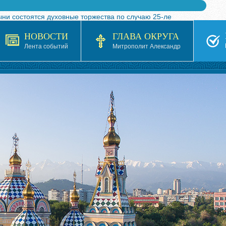
ыни состоятся духовные торжества по случаю 25-ле
 турнира по волейболу, посвященного 25-летию обр
НОВОСТИ
ГЛАВА ОКРУГА
я в Казахстане»
Лента событий
Митрополит Александр
кой епархией Русской Православной Церкви в 1927–19
 документов на 2026-2027 учебный год