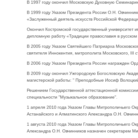
В 1997 году окончил Московскую Духовную Семинари
В 1999 году Указом Президента России О.Н. Овчинник
«Заслуженный деятель искусств Российской Федераци
Окончил Костромской государственный университет и
дипломную работу «Традиции православия в русском 
В 2005 году Указом Святейшего Патриарха Московског
святителя Иннокентия, митрополита Московского, III с
В 2006 году Указом Президента России награжден О
В 2009 году окончил Ужгородскую Богословскую Акад
магистерской работы: " Преподобные Иосиф Волоцкий 
Решением Государственной аттестационной комиссии
специальности "Музыкальное образование".
1 апреля 2010 года Указом Главы Митрополичьего Ок
Астанайского и Алматинского Александра О.Н. Овчин
1 августа 2010 года Указом Главы Митрополичьего Ок
Александра О.Н. Овчинников назначен секретарем Ми