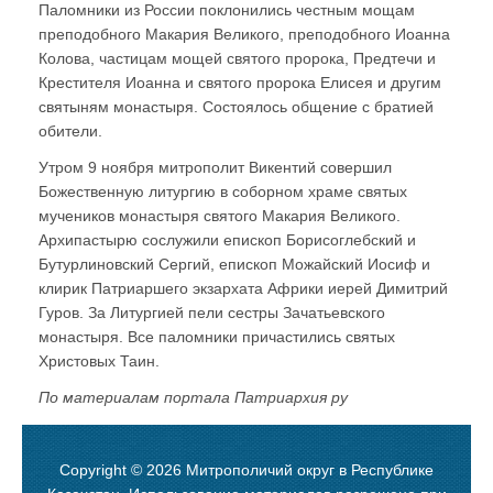
Паломники из России поклонились честным мощам
преподобного Макария Великого, преподобного Иоанна
Колова, частицам мощей святого пророка, Предтечи и
Крестителя Иоанна и святого пророка Елисея и другим
святыням монастыря. Состоялось общение с братией
обители.
Утром 9 ноября митрополит Викентий совершил
Божественную литургию в соборном храме святых
мучеников монастыря святого Макария Великого.
Архипастырю сослужили епископ Борисоглебский и
Бутурлиновский Сергий, епископ Можайский Иосиф и
клирик Патриаршего экзархата Африки иерей Димитрий
Гуров. За Литургией пели сестры Зачатьевского
монастыря. Все паломники причастились святых
Христовых Таин.
По материалам портала Патриархия ру
Copyright © 2026 Митрополичий округ в Республике