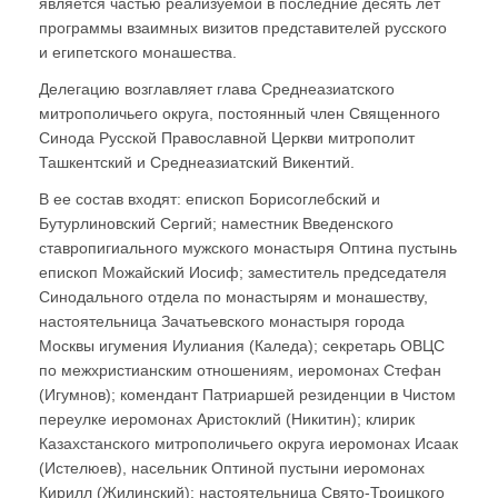
является частью реализуемой в последние десять лет
программы взаимных визитов представителей русского
и египетского монашества.
Делегацию возглавляет глава Среднеазиатского
митрополичьего округа, постоянный член Священного
Синода Русской Православной Церкви митрополит
Ташкентский и Среднеазиатский Викентий.
В ее состав входят: епископ Борисоглебский и
Бутурлиновский Сергий; наместник Введенского
ставропигиального мужского монастыря Оптина пустынь
епископ Можайский Иосиф; заместитель председателя
Синодального отдела по монастырям и монашеству,
настоятельница Зачатьевского монастыря города
Москвы игумения Иулиания (Каледа); секретарь ОВЦС
по межхристианским отношениям, иеромонах Стефан
(Игумнов); комендант Патриаршей резиденции в Чистом
переулке иеромонах Аристоклий (Никитин); клирик
Казахстанского митрополичьего округа иеромонах Исаак
(Истелюев), насельник Оптиной пустыни иеромонах
Кирилл (Жилинский); настоятельница Свято-Троицкого