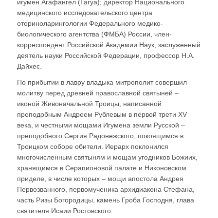
игумен Агафангел (Гагуа); директор Национального
медицинского исследовательского центра
оториноларингологии Федерального медико-
биологического агентства (ФМБА) России, член-
корреспондент Российской Академии Наук, заслуженный
деятель науки Российской Федерации, профессор Н.А.
Дайхес.
По прибытии в лавру владыка митрополит совершил
молитву перед древней православной святыней –
иконой Живоначальной Троицы, написанной
преподобным Андреем Рублевым в первой трети XV
века, и честными мощами Игумена земли Русской –
преподобного Сергия Радонежского, покоящимся в
Троицком соборе обители. Иерарх поклонился
многочисленным святыням и мощам угодников Божиих,
хранящимся в Серапионовой палате и Никоновском
приделе, в числе которых – мощи апостола Андрея
Первозванного, первомученика архидиакона Стефана,
часть Ризы Богородицы, камень Гроба Господня, глава
святителя Исаии Ростовского.