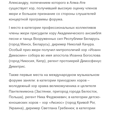
Александру, попечением которого в Алма-Ате
существует хор, получивший высокую оценку членов
жюри и большое признание со стороны слушателей
концертной программы форума.
I место в категории профессиональных коллективов
члены жюри присудили хору Академического ансамбля
песни и танца Вооруженных сил Республики Беларусь
(город Минск, Беларусь), дирижер Николай Качура.
Особый приз жюри получил митрополичий хор «Иоанн
Дамаскин» собора во имя апостола Иоанна Богослова
(город Никосия, Кипр), регент протоиерей Димосфенус
Димитрис.
Также первые места на международном музыкальном
форуме заняли: в категории приходских хоров –
молодежный хор храма великомученика и целителя
Пантелеимона (Застянки, пригород города Белосток,
Польша), регент Ника Федзюкевич; в категории детско-
юношеских хоров – хор «Аксиос» (город Кривой Рог,
Украина), дирижер Светлана Гребенюк; в категории