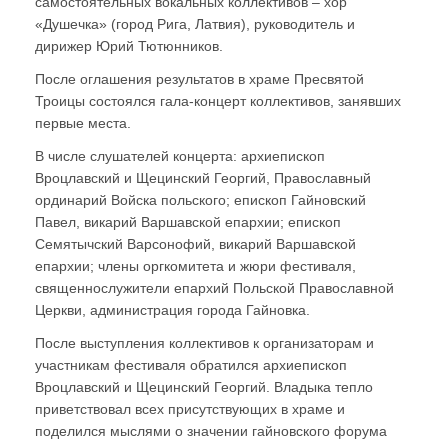
самостоятельных вокальных коллективов – хор
«Душечка» (город Рига, Латвия), руководитель и
дирижер Юрий Тютюнников.
После оглашения результатов в храме Пресвятой
Троицы состоялся гала-концерт коллективов, занявших
первые места.
В числе слушателей концерта: архиепископ
Вроцлавский и Щецинский Георгий, Православный
ординарий Войска польского; епископ Гайновский
Павел, викарий Варшавской епархии; епископ
Семятычский Варсонофий, викарий Варшавской
епархии; члены оргкомитета и жюри фестиваля,
священнослужители епархий Польской Православной
Церкви, администрация города Гайновка.
После выступления коллективов к организаторам и
участникам фестиваля обратился архиепископ
Вроцлавский и Щецинский Георгий. Владыка тепло
приветствовал всех присутствующих в храме и
поделился мыслями о значении гайновского форума