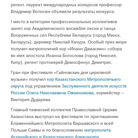
регент, лауреат международных конкурсов профессор
Владимир Волосюк объявили результаты конкурса.
I место в категории профессиональных коллективов
занял хор Академического ансамбля песни и танца
Вооруженных сил Республики Беларусь (город Минск,
Беларусь), дирижер Николай Качура. Особый приз жюри
получил митрополичий хор «Иоанн Дамаскин» собора
во имя апостола Иоанна Богослова (город Никосия,
Кипр), регент протоиерей Димосфенус Димитрис.
Гран-при фестиваля «Гайновские дни церковной
музыки» получил
хор Казахстанского Митрополичьего
округа
под управлением
Заслуженного деятеля искусств
России Олега Николаевича Овчинникова
, хормейстер –
Виктория Дударева.
Главный певческий коллектив Православной Церкви
Казахстана выступал на фестивале по приглашению
Блаженнейшего Митрополита Варшавского и всей
Польши Саввы и по благословению
митрополита
Астанайского и Казахстанского Александра
.