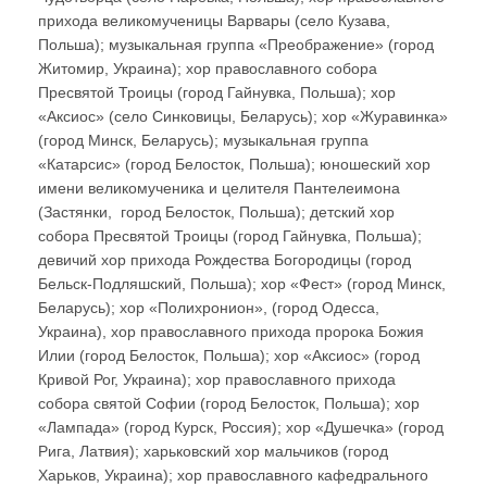
прихода великомученицы Варвары (село Кузава,
Польша); музыкальная группа «Преображение» (город
Житомир, Украина); хор православного собора
Пресвятой Троицы (город Гайнувка, Польша); хор
«Аксиос» (село Синковицы, Беларусь); хор «Журавинка»
(город Минск, Беларусь); музыкальная группа
«Катарсис» (город Белосток, Польша); юношеский хор
имени великомученика и целителя Пантелеимона
(Застянки, город Белосток, Польша); детский хор
собора Пресвятой Троицы (город Гайнувка, Польша);
девичий хор прихода Рождества Богородицы (город
Бельск-Подляшский, Польша); хор «Фест» (город Минск,
Беларусь); хор «Полихронион», (город Одесса,
Украина), хор православного прихода пророка Божия
Илии (город Белосток, Польша); хор «Аксиос» (город
Кривой Рог, Украина); хор православного прихода
собора святой Софии (город Белосток, Польша); хор
«Лампада» (город Курск, Россия); хор «Душечка» (город
Рига, Латвия); харьковский хор мальчиков (город
Харьков, Украина); хор православного кафедрального