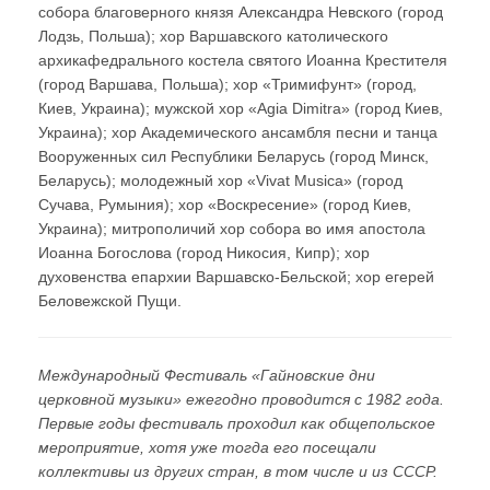
собора благоверного князя Александра Невского (город
Лодзь, Польша); хор Варшавского католического
архикафедрального костела святого Иоанна Крестителя
(город Варшава, Польша); хор «Тримифунт» (город,
Киев, Украина); мужской хор «Agia Dimitra» (город Киев,
Украина); хор Академического ансамбля песни и танца
Вооруженных сил Республики Беларусь (город Минск,
Беларусь); молодежный хор «Vivat Musica» (город
Сучава, Румыния); хор «Воскресение» (город Киев,
Украина); митрополичий хор собора во имя апостола
Иоанна Богослова (город Никосия, Кипр); хор
духовенства епархии Варшавско-Бельской; хор егерей
Беловежской Пущи.
Международный Фестиваль «Гайновские дни
церковной музыки» ежегодно проводится с 1982 года.
Первые годы фестиваль проходил как общепольское
мероприятие, хотя уже тогда его посещали
коллективы из других стран, в том числе и из СССР.