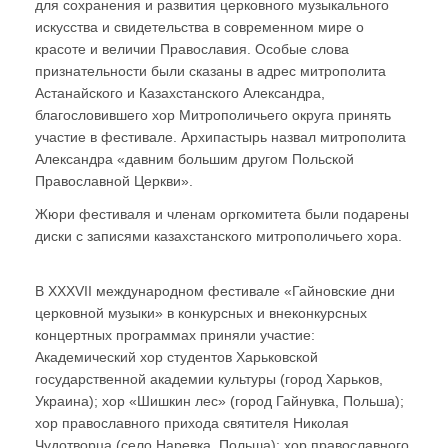
для сохранения и развития церковного музыкального
искусства и свидетельства в современном мире о
красоте и величии Православия. Особые слова
признательности были сказаны в адрес митрополита
Астанайского и Казахстанского Александра,
благословившего хор Митрополичьего округа принять
участие в фестивале. Архипастырь назвал митрополита
Александра «давним большим другом Польской
Православной Церкви».
Жюри фестиваля и членам оргкомитета были подарены
диски с записями казахстанского митрополичьего хора.
В XXXVII международном фестивале «Гайновские дни
церковной музыки» в конкурсных и внеконкурсных
концертных программах приняли участие:
Академический хор студентов Харьковской
государственной академии культуры (город Харьков,
Украина); хор «Шишкин лес» (город Гайнувка, Польша);
хор православного прихода святителя Николая
Чудотворца (село Наревка, Польша); хор православного