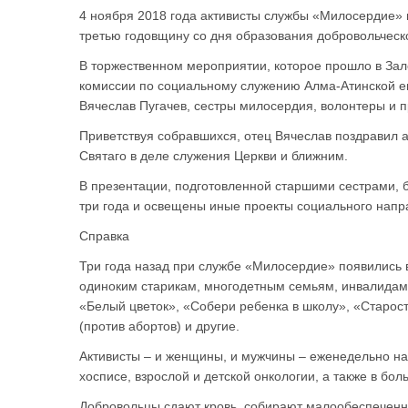
4 ноября 2018 года активисты службы «Милосердие» 
третью годовщину со дня образования добровольческ
В торжественном мероприятии, которое прошло в Зал
комиссии по социальному служению Алма-Атинской е
Вячеслав Пугачев, сестры милосердия, волонтеры и 
Приветствуя собравшихся, отец Вячеслав поздравил 
Святаго в деле служения Церкви и ближним.
В презентации, подготовленной старшими сестрами, 
три года и освещены иные проекты социального напр
Справка
Три года назад при службе «Милосердие» появились 
одиноким старикам, многодетным семьям, инвалидам
«Белый цветок», «Собери ребенка в школу», «Старост
(против абортов) и другие.
Активисты – и женщины, и мужчины – еженедельно на
хосписе, взрослой и детской онкологии, а также в бол
Добровольцы сдают кровь, собирают малообеспеченны