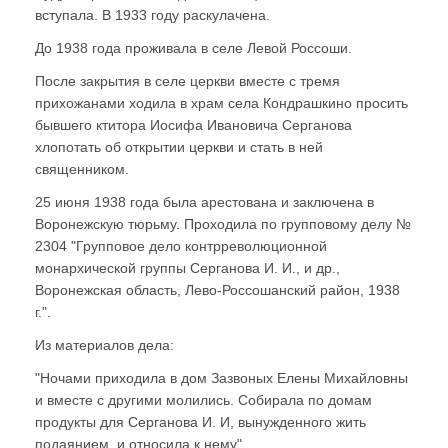
вступала. В 1933 году раскулачена.
До 1938 года проживала в селе Левой Россоши.
После закрытия в селе церкви вместе с тремя
прихожанами ходила в храм села Кондрашкино просить
бывшего ктитора Иосифа Ивановича Серганова
хлопотать об открытии церкви и стать в ней
священником.
25 июня 1938 года была арестована и заключена в
Воронежскую тюрьму. Проходила по групповому делу №
2304 "Групповое дело контрреволюционной
монархической группы Серганова И. И., и др.,
Воронежская область, Лево-Россошанский район, 1938
г.".
Из материалов дела:
"Ночами приходила в дом Зазвоных Елены Михайловны
и вместе с другими молились. Собирала по домам
продукты для Серганова И. И, вынужденного жить
подаянием, и относила к нему".