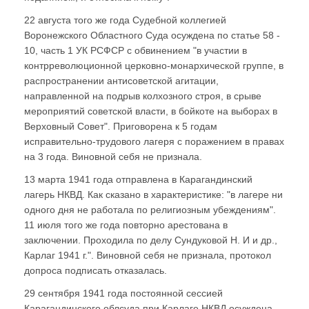
22 августа того же года Судебной коллегией
Воронежского Областного Суда осуждена по статье 58 -
10, часть 1 УК РСФСР с обвинением "в участии в
контрреволюционной церковно-монархической группе, в
распространении антисоветской агитации,
направленной на подрыв колхозного строя, в срыве
мероприятий советской власти, в бойкоте на выборах в
Верховный Совет". Приговорена к 5 годам
исправительно-трудового лагеря с поражением в правах
на 3 года. Виновной себя не признала.
13 марта 1941 года отправлена в Карагандинский
лагерь НКВД. Как сказано в характеристике: "в лагере ни
одного дня не работала по религиозным убеждениям".
11 июля того же года повторно арестована в
заключении. Проходила по делу Сундуковой Н. И и др.,
Карлаг 1941 г.". Виновной себя не признала, протокол
допроса подписать отказалась.
29 сентября 1941 года постоянной сессией
Карагандинского облсуда при Карлаге НКВД осуждена