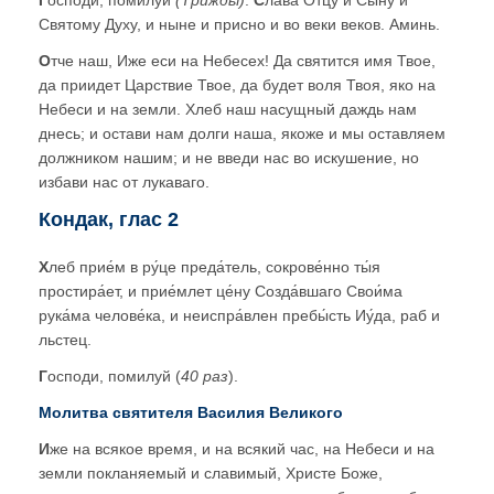
Г
осподи, помилуй
(Трижды)
.
С
лава Отцу и Сыну и
Святому Духу, и ныне и присно и во веки веков. Аминь.
О
тче наш, Иже еси на Небесех! Да святится имя Твое,
да приидет Царствие Твое, да будет воля Твоя, яко на
Небеси и на земли. Хлеб наш насущный даждь нам
днесь; и остави нам долги наша, якоже и мы оставляем
должником нашим; и не введи нас во искушение, но
избави нас от лукаваго.
Кондак, глас 2
Х
леб прие́м в ру́це преда́тель, сокрове́нно ты́я
простира́ет, и прие́млет це́ну Созда́вшаго Свои́ма
рука́ма челове́ка, и неиспра́влен пребы́сть Иу́да, раб и
льстец.
Г
осподи, помилуй (
40 раз
).
Молитва святителя Василия Великого
И
же на всякое время, и на всякий час, на Небеси и на
земли покланяемый и славимый, Христе Боже,