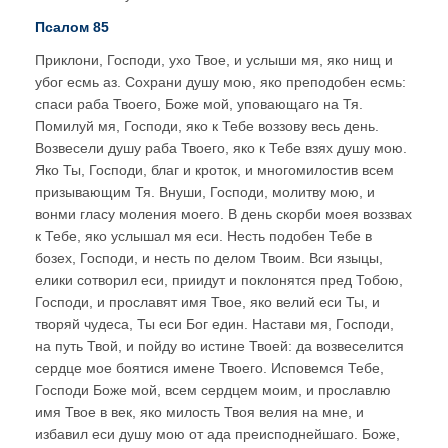
Псалом 85
Приклони, Господи, ухо Твое, и услыши мя, яко нищ и
убог есмь аз. Сохрани душу мою, яко преподобен есмь:
спаси раба Твоего, Боже мой, уповающаго на Тя.
Помилуй мя, Господи, яко к Тебе воззову весь день.
Возвесели душу раба Твоего, яко к Тебе взях душу мою.
Яко Ты, Господи, благ и кроток, и многомилостив всем
призывающим Тя. Внуши, Господи, молитву мою, и
вонми гласу моления моего. В день скорби моея воззвах
к Тебе, яко услышал мя еси. Несть подобен Тебе в
бозех, Господи, и несть по делом Твоим. Вси языцы,
елики сотворил еси, приидут и поклонятся пред Тобою,
Господи, и прославят имя Твое, яко велий еси Ты, и
творяй чудеса, Ты еси Бог един. Настави мя, Господи,
на путь Твой, и пойду во истине Твоей: да возвеселится
сердце мое боятися имене Твоего. Исповемся Тебе,
Господи Боже мой, всем сердцем моим, и прославлю
имя Твое в век, яко милость Твоя велия на мне, и
избавил еси душу мою от ада преисподнейшаго. Боже,