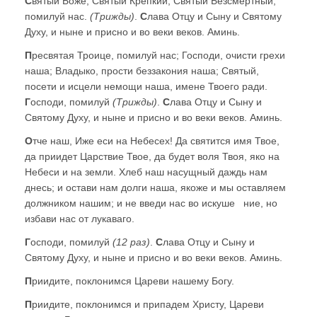
С
вятый Боже, Святый Крепкий, Святый Безсмертный,
помилуй нас.
(Трижды)
.
С
лава Отцу и Сыну и Святому
Духу, и ныне и присно и во веки веков. Аминь.
П
ресвятая Троице, помилуй нас; Господи, очисти грехи
наша; Владыко, прости беззакония наша; Святый,
посети и исцели немощи наша, имене Твоего ради.
Г
осподи, помилуй
(Трижды)
.
С
лава Отцу и Сыну и
Святому Духу, и ныне и присно и во веки веков. Аминь.
О
тче наш, Иже еси на Небесех! Да святится имя Твое,
да приидет Царствие Твое, да будет воля Твоя, яко на
Небеси и на земли. Хлеб наш насущный даждь нам
днесь; и остави нам долги наша, якоже и мы оставляем
должником нашим; и не введи нас во искуше
ние, но
избави нас от лукаваго.
Г
осподи, помилуй
(12 раз)
.
С
лава Отцу и Сыну и
Святому Духу, и ныне и присно и во веки веков. Аминь.
П
риидите, поклонимся Цареви нашему Богу.
П
риидите, поклонимся и припадем Христу, Цареви