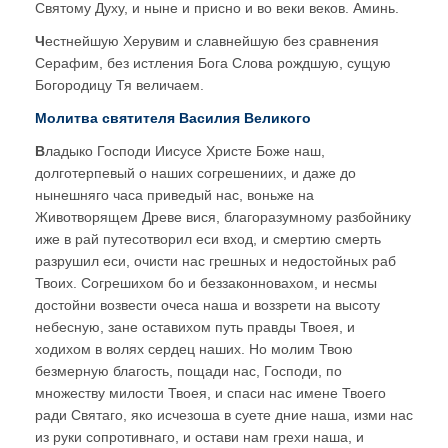
Святому Духу, и ныне и присно и во веки веков. Аминь.
Ч
естнейшую Херувим и славнейшую без сравнения
Серафим, без истления Бога Слова рождшую, сущую
Богородицу Тя величаем.
Молитва святителя Василия Великого
В
ладыко Господи Иисусе Христе Боже наш,
долготерпевый о наших согрешениих, и даже до
нынешняго часа приведый нас, воньже на
Животворящем Древе вися, благоразумному разбойнику
иже в рай путесотворил еси вход, и смертию смерть
разрушил еси, очисти нас грешных и недостойных раб
Твоих. Согрешихом бо и беззаконновахом, и несмы
достойни возвести очеса наша и воззрети на высоту
небесную, зане оставихом путь правды Твоея, и
ходихом в волях сердец наших. Но молим Твою
безмерную благость, пощади нас, Господи, по
множеству милости Твоея, и спаси нас имене Твоего
ради Святаго, яко исчезоша в суете дние наша, изми нас
из руки сопротивнаго, и остави нам грехи наша, и