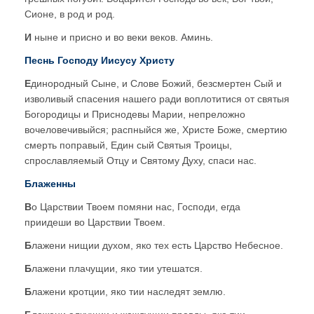
Сионе, в род и род.
И
ныне и присно и во веки веков. Аминь.
Песнь Господу Иисусу Христу
Е
динородный Сыне, и Слове Божий, безсмертен Сый и
изволивый спасения нашего ради воплотитися от святыя
Богородицы и Приснодевы Марии, непреложно
вочеловечивыйся; распныйся же, Христе Боже, смертию
смерть поправый, Един сый Святыя Троицы,
спрославляемый Отцу и Святому Духу, спаси нас.
Блаженн
ы
В
о Царствии Твоем помяни нас, Господи, егда
приидеши во Царствии Твоем.
Б
лажени нищии духом, яко тех есть Царство Небесное.
Б
лажени плачущии, яко тии утешатся.
Б
лажени кротции, яко тии наследят землю.