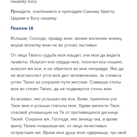
нашему Богу.
П
риидите, поклонимся и припадем Самому Христу,
Цареви и Богу нашему.
Псалом 16
У
слыши, Господи, правду мою, вонми молению моему,
внуши молитву мою не во устнах льстивых.
От лица Твоего судьба моя изыдет, oчи мои да видита
правоты. Искусил еси сердце мое, посетил еси нощию,
искусил мя еси, и не обретеся во мне неправда. Яко да
не возглаголют уста моя дел человеческих, за словеса
устен Твоих аз сохраних пути жестоки. Соверши стопы
моя во стезях Твоих, да не подвижутся стопы моя.
Аз воззвах, яко услышал мя еси, Боже, приклони ухо
Твое мне и услыши глаголы моя. Удиви милости Твоя,
спасаяй уповающия на Тя от противящихся деснице
Твоей. Сохрани мя, Господи, яко зеницу oка; в крове
крилу Твоeю покрыеши мя, от лица нечестивых
острастших мя. Врази мои душу мою одержаша, тук свой