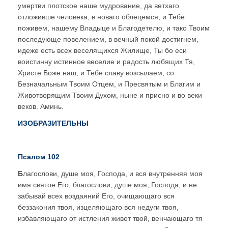
умертви плотское наше мудрование, да ветхаго
отложивше человека, в новаго облецемся; и Тебе
поживем, нашему Владыце и Благодетелю, и тако Твоим
последующе повелением, в вечный покой достигнем,
идеже есть всех веселящихся Жилище, Ты бо еси
воистинну истинное веселие и радость любящих Тя,
Христе Боже наш, и Тебе славу возсылаем, со
Безначальным Твоим Отцем, и Пресвятым и Благим и
Животворящим Твоим Духом, ныне и присно и во веки
веков. Аминь.
ИЗОБРАЗИТЕЛЬНЫ
Псалом 102
Б
лагослови, душе моя, Господа, и вся внутренняя моя
имя святое Его; благослови, душе моя, Господа, и не
забывай всех воздаяний Его, очищающаго вся
беззакония твоя, изцеляющаго вся недуги твоя,
избавляющаго от истления живот твой, венчающаго тя