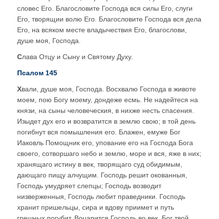
словес Его. Благословите Господа вся силы Его, слуги
Его, творящии волю Его. Благословите Господа вся дела
Его, на всяком месте владычествия Его, благослови,
душе моя, Господа.
С
лава Отцу и Сыну и Святому Духу.
Псалом 145
Х
вали, душе моя, Господа. Восхвалю Господа в животе
моем, пою Богу моему, дондеже есмь. Не надейтеся на
князи, на сыны человеческия, в нихже несть спасения.
Изыдет дух его и возвратится в землю свою; в той день
погибнут вся помышления его. Блажен, емуже Бог
Иаковль Помощник его, упование его на Господа Бога
своего, сотворшаго небо и землю, море и вся, яже в них;
хранящаго истину в век, творящаго суд обидимым,
дающаго пищу алчущим. Господь решит окованныя,
Господь умудряет слепцы; Господь возводит
низверженныя, Господь любит праведники. Господь
хранит пришельцы, сира и вдову приимет и путь
грешных погубит. Воцарится Господь во век, Бог твой,