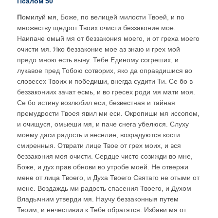
Псалом 50
П
омилуй мя, Боже, по велицей милости Твоей, и по
множеству щедрот Твоих очисти беззаконие мое.
Наипаче омый мя от беззакония моего, и от греха моего
очисти мя. Яко беззаконие мое аз знаю и грех мой
предо мною есть выну. Тебе Единому согреших, и
лукавое пред Тобою сотворих, яко да оправдишися во
словесех Твоих и победиши, внегда судити Ти. Се бо в
беззакониих зачат есмь, и во гресех роди мя мати моя.
Се бо истину возлюбил еси, безвестная и тайная
премудрости Твоея явил ми еси. Окропиши мя иссопом,
и очищуся, омыеши мя, и паче снега убелюся. Слуху
моему даси радость и веселие, возрадуются кости
смиренныя. Отврати лице Твое от грех моих, и вся
беззакония моя очисти. Сердце чисто созижди во мне,
Боже, и дух прав обнови во утробе моей. Не отвержи
мене от лица Твоего, и Духа Твоего Святаго не отыми от
мене. Воздаждь ми радость спасения Твоего, и Духом
Владычним утверди мя. Научу беззаконныя путем
Твоим, и нечестивии к Тебе обратятся. Избави мя от