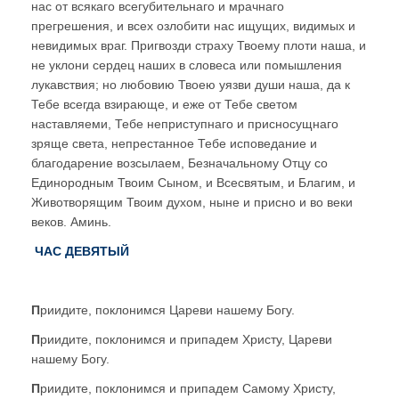
нас от всякаго всегубительнаго и мрачнаго
прегрешения, и всех озлобити нас ищущих, видимых и
невидимых враг. Пригвозди страху Твоему плоти наша, и
не уклони сердец наших в словеса или помышления
лукавствия; но любовию Твоею уязви души наша, да к
Тебе всегда взирающе, и еже от Тебе светом
наставляеми, Тебе неприступнаго и присносущнаго
зряще света, непрестанное Тебе исповедание и
благодарение возсылаем, Безначальному Отцу со
Единородным Твоим Сыном, и Всесвятым, и Благим, и
Животворящим Твоим духом, ныне и присно и во веки
веков. Аминь.
ЧАС ДЕВЯТЫ
Й
П
риидите, поклонимся Цареви нашему Богу.
П
риидите, поклонимся и припадем Христу, Цареви
нашему Богу.
П
риидите, поклонимся и припадем Самому Христу,