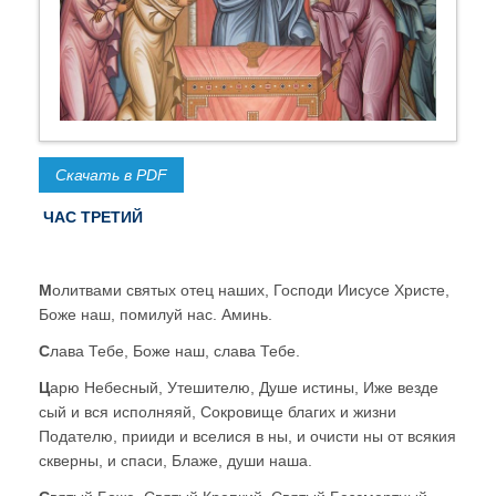
Скачать в PDF
ЧАС ТРЕТИЙ
М
олитвами святых отец наших, Господи Иисусе Христе,
Боже наш, помилуй нас. Аминь.
С
лава Тебе, Боже наш, слава Тебе.
Ц
арю Небесный, Утешителю, Душе истины, Иже везде
сый и вся исполняяй, Сокровище благих и жизни
Подателю, прииди и вселися в ны, и очисти ны от всякия
скверны, и спаси, Блаже, души наша.