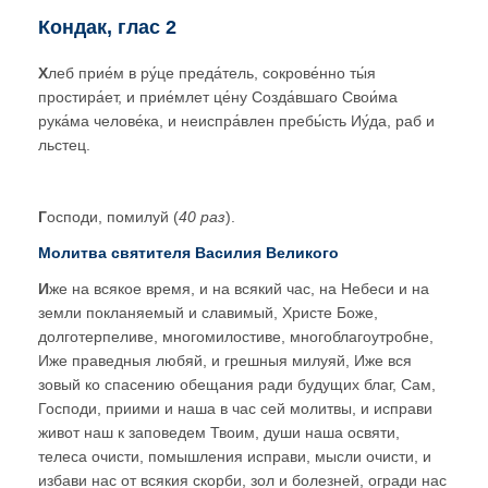
Кондак, глас 2
Х
леб прие́м в ру́це преда́тель, сокрове́нно ты́я
простира́ет, и прие́млет це́ну Созда́вшаго Свои́ма
рука́ма челове́ка, и неиспра́влен пребы́сть Иу́да, раб и
льстец.
Г
осподи, помилуй (
40 раз
).
Молитва святителя Василия Великого
И
же на всякое время, и на всякий час, на Небеси и на
земли покланяемый и славимый, Христе Боже,
долготерпеливе, многомилостиве, многоблагоутробне,
Иже праведныя любяй, и грешныя милуяй, Иже вся
зовый ко спасению обещания ради будущих благ, Сам,
Господи, приими и наша в час сей молитвы, и исправи
живот наш к заповедем Твоим, души наша освяти,
телеса очисти, помышления исправи, мысли очисти, и
избави нас от всякия скорби, зол и болезней, огради нас