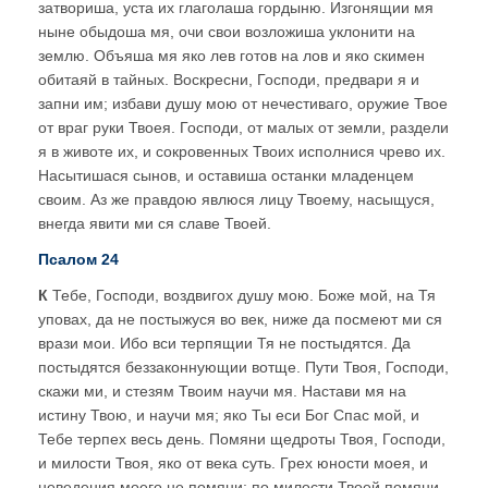
затвориша, уста их глаголаша гордыню. Изгонящии мя
ныне обыдоша мя, oчи свои возложиша уклонити на
землю. Объяша мя яко лев готов на лов и яко скимен
обитаяй в тайных. Воскресни, Господи, предвари я и
запни им; избави душу мою от нечестиваго, oружие Твое
от враг руки Твоея. Господи, от малых от земли, раздели
я в животе их, и сокровенных Твоих исполнися чрево их.
Насытишася сынов, и оставиша останки младенцeм
своим. Аз же правдою явлюся лицу Твоему, насыщуся,
внегда явити ми ся славе Твоей.
Псалом 24
К
Тебе, Господи, воздвигох душу мою. Боже мой, на Тя
уповах, да не постыжуся во век, ниже да посмеют ми ся
врази мои. Ибо вси терпящии Тя не постыдятся. Да
постыдятся беззаконнующии вотще. Пути Твоя, Господи,
скажи ми, и стезям Твоим научи мя. Настави мя на
истину Твою, и научи мя; яко Ты еси Бог Спас мой, и
Тебе терпех весь день. Помяни щедроты Твоя, Господи,
и милости Твоя, яко от века суть. Грех юности моея, и
неведения моего не помяни; по милости Твоей помяни