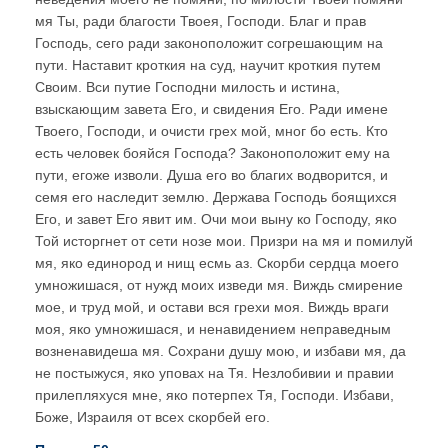
мя Ты, ради благости Твоея, Господи. Благ и прав
Господь, сего ради законоположит согрешающим на
пути. Наставит кроткия на суд, научит кроткия путем
Своим. Вси путие Господни милость и истина,
взыскающим завета Его, и свидения Его. Ради имене
Твоего, Господи, и очисти грех мой, мног бо есть. Кто
есть человек бояйся Господа? Законоположит ему на
пути, егоже изволи. Душа его во благих водворится, и
семя его наследит землю. Держава Господь боящихся
Его, и завет Его явит им. Очи мои выну ко Господу, яко
Той исторгнет от сети нозе мои. Призри на мя и помилуй
мя, яко единород и нищ есмь аз. Скорби сердца моего
умножишася, от нужд моих изведи мя. Виждь смирение
мое, и труд мой, и остави вся грехи моя. Виждь враги
моя, яко умножишася, и ненавидением неправедным
возненавидеша мя. Сохрани душу мою, и избави мя, да
не постыжуся, яко уповах на Тя. Незлобивии и правии
прилепляхуся мне, яко потерпех Тя, Господи. Избави,
Боже, Израиля от всех скорбей его.