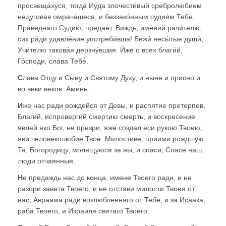
просвеща́хуся, тогда́ Иу́да злочести́вый сребролю́бием
неду́говав омрача́шеся, и беззако́нным судия́м Тебе́,
Пра́веднаго Судию́, предае́т. Виждь, име́ний рачи́телю,
сих ра́ди удавле́ние употреби́вша! Бежи́ несы́тыя души́,
Учи́телю такова́я дерзну́вшия. И́же о всех благи́й,
Го́споди, сла́ва Тебе́.
С
лава Отцу и Сыну и Святому Духу, и ныне и присно и
во веки веков. Аминь.
И
же нас ради рождейся от Девы, и распятие претерпев,
Благий, испровергий смертию смерть, и воскресение
явлей яко Бог, не презри, яже создал еси рукою Твоею;
яви человеколюбие Твое, Милостиве, приими рождшую
Тя, Богородицу, молящуюся за ны, и спаси, Спасе наш,
люди отчаянныя.
Н
е предаждь нас до конца, имене Твоего ради, и не
разори завета Твоего, и не отстави милости Твоея от
нас, Авраама ради возлюбленнаго от Тебе, и за Исаака,
раба Твоего, и Израиля святаго Твоего.