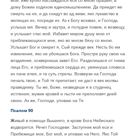
мой; иже купно наслаждался еси со мною брашен, в
дому Божии ходихом единомышлением. Да приидет же
смерть на ня, и да снидут во ад живи; яко лукавство в
жилищах их, посреде их. Аз к Богу воззвах, и Господь
услыша мя. Вечер и заутра, и полудне повем, и возвещу,
и услышит глас мой. Избавит миром душу мою от
приближающихся мне, яко во мнозе бяху со мною.
Услышит Бог и смирит я, Сый прежде век. Несть бо им
изменения, яко не убояшася Бога. Простре руку свою на
воздаяние, оскверниша завет Его. Разделишася от гнева
лица Его, и приближишася сердца их; умякнуша словеса
их паче елея, и та суть стрелы. Возверзи на Господа
печаль твою, и Той тя препитает, не даст в век молвы
праведнику. Ты же, Боже, низведеши я в студенец
истления; мужие кровей и льсти не преполовят дней
своих. Аз же, Господи, уповаю на Тя.
Псалом 90
Ж
ивый в помощи Вышняго, в крове Бога Небеснаго
водворится. Речет Господеви: Заступник мой еси и
Прибежище мое, Бог мой, и уповаю на Него. Яко Той