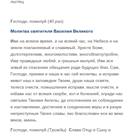
льстец.
Г
осподи, помилуй (
40 раз
).
Молитва святителя Василия Великого
И
же на всякое время, и на всякий час, на Небеси и на
земли покланяемый и славимый, Христе Боже,
долготерпеливе, многомилостиве, многоблагоутробне,
Иже праведныя любяй, и грешныя милуяй, Иже вся
зовый ко спасению обещания ради будущих благ, Сам,
Господи, приими и наша в час сей молитвы, и исправи
живот наш к заповедем Твоим, души наша освяти,
телеса очисти, помышления исправи, мысли очисти, и
избави нас от всякия скорби, зол и болезней, огради нас
святыми Твоими Ангелы, да ополчением их соблюдаеми
и наставляеми, достигнем в соединение веры и в разум
неприступныя Твоея славы, яко благословен еси во веки
веков, аминь.
Г
осподи, помилуй
(Трижды).
С
лава Отцу и Сыну и