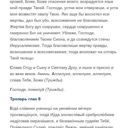
кровей, Боже, Боже спасения моего; возрадуется язык
мой правде Твоей. Господи, устне мои отверзеши, и уста
моя возвестят хвалу Твою. Яко аще бы восхотел еси
жертвы, дал бых убо, всесожжения не благоволиши.
Жертва Богу дух сокрушен, сердце сокрушенно и
смиренно Бог не уничижит. Ублажи, Господи,
благоволением Твоим Сиона, и да созиждутся стены
Иерусалимския. Тогда благоволиши жертву правды,
возношение и всесожегаемая; тогда возложат на олтарь
Твой тельцы
С
лава Отцу и Сыну и Святому Духу, и ныне и присно и
во веки веков. Аминь.
А
ллилуия, аллилуия, аллилуия,
слава Тебе, Боже
(Трижды)
.
Г
осподи, помилуй
(Трижды)
.
Тропарь глас 8
Е
гда́ сла́внии ученицы́ на умове́нии ве́чери
просвеща́хуся, тогда́ Иу́да злочести́вый сребролю́бием
неду́говав омрача́шеся, и беззако́нным судия́м Тебе́,
Пра́веднаго Судию́, предае́т. Виждь, име́ний рачи́телю,