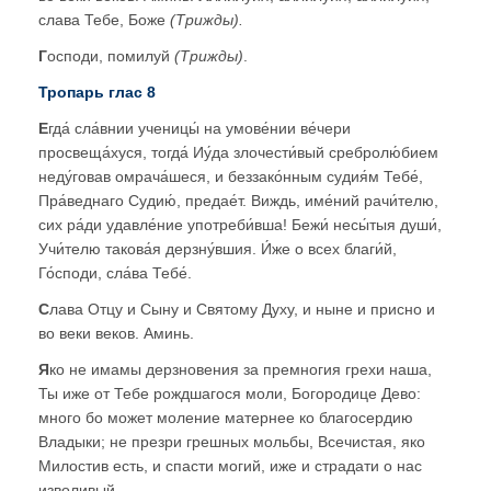
слава Тебе, Боже
(Трижды)
.
Г
осподи, помилуй
(Трижды)
.
Тропарь глас 8
Е
гда́ сла́внии ученицы́ на умове́нии ве́чери
просвеща́хуся, тогда́ Иу́да злочести́вый сребролю́бием
неду́говав омрача́шеся, и беззако́нным судия́м Тебе́,
Пра́веднаго Судию́, предае́т. Виждь, име́ний рачи́телю,
сих ра́ди удавле́ние употреби́вша! Бежи́ несы́тыя души́,
Учи́телю такова́я дерзну́вшия. И́же о всех благи́й,
Го́споди, сла́ва Тебе́.
С
лава Отцу и Сыну и Святому Духу, и ныне и присно и
во веки веков. Аминь.
Я
ко не имамы дерзновения за премногия грехи наша,
Ты иже от Тебе рождшагося моли, Богородице Дево:
много бо может моление матернее ко благосердию
Владыки; не презри грешных мольбы, Всечистая, яко
Милостив есть, и спасти могий, иже и страдати о нас
изволивый.