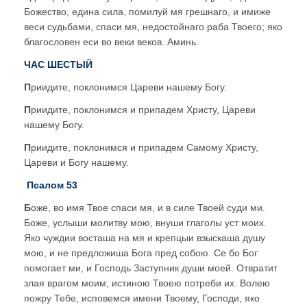
Божество, едина сила, помилуй мя грешнаго, и имиже
веси судьбами, спаси мя, недостойнаго раба Твоего; яко
благословен еси во веки веков. Аминь.
ЧАС ШЕСТЫЙ
П
риидите, поклонимся Цареви нашему Богу.
П
риидите, поклонимся и припадем Христу, Цареви
нашему Богу.
П
риидите, поклонимся и припадем Самому Христу,
Цареви и Богу нашему.
Псалом 53
Б
оже, во имя Твое спаси мя, и в силе Твоей суди ми.
Боже, услыши молитву мою, внуши глаголы уст моих.
Яко чуждии восташа на мя и крепцыи взыскаша душу
мою, и не предложиша Бога пред собою. Се бо Бог
помогает ми, и Господь Заступник души моей. Отвратит
злая врагом моим, истиною Твоею потреби их. Волею
пожру Тебе, исповемся имени Твоему, Господи, яко