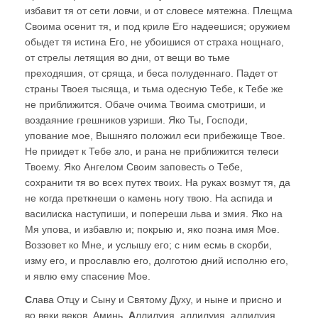
избавит тя от сети ловчи, и от словесе мятежна. Плещма
Своима осенит тя, и под криле Его надеешися; оружием
обыдет тя истина Его, не убоишися от страха нощнаго,
от стрелы летящия во дни, от вещи во тьме
преходяшия, от сряща, и беса полуденнаго. Падет от
страны Твоея тысяща, и тьма одесную Тебе, к Тебе же
не приближится. Обаче очима Твоима смотриши, и
воздаяние грешников узриши. Яко Ты, Господи,
упование мое, Вышняго положил еси прибежище Твое.
Не приидет к Тебе зло, и рана не приближится телеси
Твоему. Яко Ангелом Своим заповесть о Тебе,
сохранити тя во всех путех твоих. На руках возмут тя, да
не когда преткнеши о камень ногу твою. На аспида и
василиска наступиши, и попереши льва и змия. Яко на
Мя упова, и избавлю и; покрыю и, яко позна имя Мое.
Воззовет ко Мне, и услышу его; с ним есмь в скорби,
изму его, и прославлю его, долготою дний исполню его,
и явлю ему спасение Мое.
С
лава Отцу и Сыну и Святому Духу, и ныне и присно и
во веки веков. Аминь.
А
ллилуия, аллилуия, аллилуия,