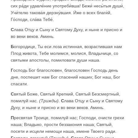
сих ра́ди удавле́ние употреби́вша! Бежи́ несы́тыя души́,
Учи́телю такова́я дерзну́вшия. И́же о всех благи́й,
Го́споди, сла́ва Тебе́.
С
лава Отцу и Сыну и Святому Духу, и ныне и присно и
во веки веков. Аминь.
Б
огородице, Ты еси лоза истинная, возрастившая нам
Плод живота, Тебе молимся, молися, Владычице, со
святыми апостолы, помиловати души наша.
Г
осподь Бог благословен, благословен Господь день
дне, поспешит нам Бог спасений наших; Бог наш, Бог
спасати.
С
вятый Боже, Святый Крепкий, Святый Безсмертный,
помилуй нас.
(Трижды)
.
С
лава Отцу и Сыну и Святому
Духу, и ныне и присно и во веки веков. Аминь.
П
ресвятая Троице, помилуй нас; Господи, очисти грехи
наша; Владыко, прости беззакония наша; Святый,
посети и исцели немощи наша, имене Твоего ради.