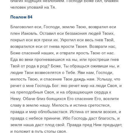
благих ходящих незлобием. Господи Боже сил, блажен
человек уповаяй на Тя.
Псалом 84
Благоволил еси, Господи, землю Твою, возвратил еси
плен Иаковль. Оставил еси беззакония людей Твоих,
покрыл еси вся грехи их. Укротил еси весь гнев Твой,
возвратился еси от гнева ярости Твоея. Возврати нас,
Боже спасений наших, и отврати ярость Твою от нас.
Еда во веки прогневаешися на ны, или простреши гнев
Твой от рода в род? Боже, Ты обращься оживиши ны, и
людие Твои возвеселятся о Тебе. Яви нам, Господи,
милость Твою, и спасение Твое даждь нам. Услышу, что
речет о мне Господь Бог: яко речет мир на люди Своя, и
на преподобныя Своя, и на обращающия сердца к
Нему. Обаче близ боящихся Его спасение Его, вселити
славу в землю нашу. Милость и истина сретостеся,
правда и мир облобызастася. Истина от земли возсия, и
правда с небесе приниче. Ибо Господь даст благость, и
земля наша даст плод свой. Правда пред Ним предыдет,
и положит в путь стопы своя.