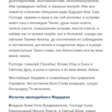
долготерпеливе, многомилостиве, многоблагоутробне,
Иже праведныя любяй, и грешныя милуяй, Иже вся
зовый ко спасению обещания ради будущих благ, Сам,
Господи, приими и наша в час сей молитвы, и исправи
живот наш к заповедем Твоим, души наша освяти,
телеса очисти, помышления исправи, мысли очисти, и
избави нас от всякия скорби, зол и болезней, огради нас
святыми Твоими Ангелы, да ополчением их соблюдаеми
и наставляеми, достигнем в соединение веры и в разум
неприступныя Твоея славы, яко благословен еси во веки
веков, аминь.
Г
осподи, помилуй
(Трижды).
С
лава Отцу и Сыну и
Святому Духу, и ныне и присно и во веки веков. Аминь.
Ч
естнейшую Херувим и славнейшую без сравнения
Серафим, без истления Бога Слова рождшую, сущую
Богородицу Тя величаем.
Молитва преподобного Мардария
В
ладыко Боже Отче Вседержителю, Господи Сыне
Единородный Иисусе Христе, и Святый Ду́ше, едино