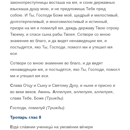
законопреступницы восташа на мя, и сонм державных
взыскаша душу мою, и не предложиша Тебе пред
собою. И Ты, Господи Боже мой, щедрый и милостивый,
долготерпеливый, и многомилостивый и истинный,
призри на мя и помилуй мя, даждь державу Твою отроку
Твоему, и спаси сына рабы Твоея. Сотвори со мною
знамение во благо, и да видят ненавидящии мя, и
постыдятся, яко Ты, Господи, помогл ми и утешил мя
еси.
Сотвори со мною знамение во благо, и да видят
ненавидящии мя, и постыдятся, яко Ты, Господи, помогл
ми и утешил мя еси.
С
лава Отцу и Сыну и Святому Духу, и ныне и присно и
во веки веков. Аминь.
А
ллилуия, аллилуия, аллилуия,
слава Тебе, Боже
(Трижды)
.
Г
осподи, помилуй
(Трижды)
.
Тропарь глас 8
Е
гда́ сла́внии ученицы́ на умове́нии ве́чери