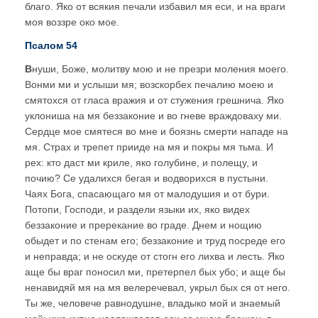
благо. Яко от всякия печали избавил мя еси, и на враги
моя воззре око мое.
Псалом 54
В
нуши, Боже, молитву мою и не презри моления моего.
Вонми ми и услыши мя; возскорбех печалию моею и
смятохся от гласа вражия и от стужения грешнича. Яко
уклониша на мя беззаконие и во гневе враждоваху ми.
Сердце мое смятеся во мне и боязнь смерти нападе на
мя. Страх и трепет прииде на мя и покры мя тьма. И
рех: кто даст ми криле, яко голубине, и полещу, и
почию? Се удалихся бегая и водворихся в пустыни.
Чаях Бога, спасающаго мя от малодушия и от бури.
Потопи, Господи, и раздели языки их, яко видех
беззаконие и пререкание во граде. Днем и нощию
обыдет и по стенам его; беззаконие и труд посреде его
и неправда; и не оскуде от стогн его лихва и лесть. Яко
аще бы враг поносил ми, претерпел бых убо; и аще бы
ненавидяй мя на мя велеречевал, укрыл бых ся от него.
Ты же, человече равнодушне, владыко мой и знаемый