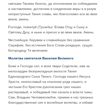
святыми Твоими Ангелы, да ополчением их соблюдаеми
и наставляеми, достигнем в соединение веры и в разум
неприступныя Твоея славы, яко благословен еси во веки
веков, аминь.
Г
осподи, помилуй
(Трижды).
С
лава Отцу и Сыну и
Святому Духу, и ныне и присно и во веки веков. Аминь.
Ч
естнейшую Херувим и славнейшую без сравнения
Серафим, без истления Бога Слова рождшую, сущую
Богородицу Тя величаем.
Молитва святителя Василия Великого
Боже и Господи сил, и всея твари Содетелю, иже за
милосердие безприкладныя милости Твоея
Единороднаго Сына Твоего, Господа нашего Иисуса
Христа, низпославый на спасение рода нашего, и
честным Его Крестом рукописание грех наших
растерзавый, и победивый тем начала и власти тьмы;
Сам, Владыко Человеколюбче, приими и нас грешных
благодарственная сия и молебныя молитвы, и избави