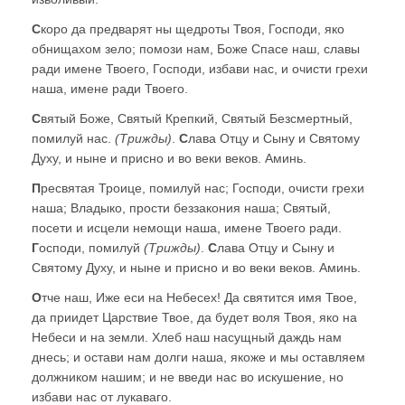
С
коро да предварят ны щедроты Твоя, Господи, яко
обнищахом зело; помози нам, Боже Спасе наш, славы
ради имене Твоего, Господи, избави нас, и очисти грехи
наша, имене ради Твоего.
С
вятый Боже, Святый Крепкий, Святый Безсмертный,
помилуй нас.
(Трижды)
.
С
лава Отцу и Сыну и Святому
Духу, и ныне и присно и во веки веков. Аминь.
П
ресвятая Троице, помилуй нас; Господи, очисти грехи
наша; Владыко, прости беззакония наша; Святый,
посети и исцели немощи наша, имене Твоего ради.
Г
осподи, помилуй
(Трижды)
.
С
лава Отцу и Сыну и
Святому Духу, и ныне и присно и во веки веков. Аминь.
О
тче наш, Иже еси на Небесех! Да святится имя Твое,
да приидет Царствие Твое, да будет воля Твоя, яко на
Небеси и на земли. Хлеб наш насущный даждь нам
днесь; и остави нам долги наша, якоже и мы оставляем
должником нашим; и не введи нас во искушение, но
избави нас от лукаваго.