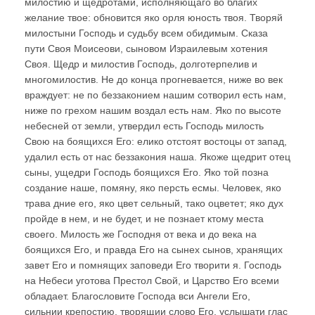
милостию и щедротами, исполняющаго во благих
желание твое: обновится яко орля юность твоя. Творяй
милостыни Господь и судьбу всем обидимым. Сказа
пути Своя Моисеови, сыновом Израилевым хотения
Своя. Щедр и милостив Господь, долготерпелив и
многомилостив. Не до конца прогневается, ниже во век
враждует: не по беззаконием нашим сотворил есть нам,
ниже по грехом нашим воздал есть нам. Яко по высоте
небесней от земли, утвердил есть Господь милость
Свою на боящихся Его: елико отстоят востоцы от запад,
удалил есть от нас беззакония наша. Якоже щедрит отец
сыны, ущедри Господь боящихся Его. Яко той позна
создание наше, помяну, яко персть есмы. Человек, яко
трава дние его, яко цвет сельный, тако оцветет; яко дух
пройде в нем, и не будет, и не познает ктому места
своего. Милость же Господня от века и до века на
боящихся Его, и правда Его на сынех сынов, хранящих
завет Его и помнящих заповеди Его творити я. Господь
на Небеси уготова Престол Свой, и Царство Его всеми
обладает. Благословите Господа вси Ангели Его,
сильнии крепостию, творящии слово Его, услышати глас