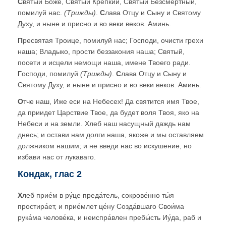
С
вятый Боже, Святый Крепкий, Святый Безсмертный,
помилуй нас.
(Трижды)
.
С
лава Отцу и Сыну и Святому
Духу, и ныне и присно и во веки веков. Аминь.
П
ресвятая Троице, помилуй нас; Господи, очисти грехи
наша; Владыко, прости беззакония наша; Святый,
посети и исцели немощи наша, имене Твоего ради.
Г
осподи, помилуй
(Трижды)
.
С
лава Отцу и Сыну и
Святому Духу, и ныне и присно и во веки веков. Аминь.
О
тче наш, Иже еси на Небесех! Да святится имя Твое,
да приидет Царствие Твое, да будет воля Твоя, яко на
Небеси и на земли. Хлеб наш насущный даждь нам
днесь; и остави нам долги наша, якоже и мы оставляем
должником нашим; и не введи нас во искушение, но
избави нас от лукаваго.
Кондак, глас 2
Х
леб прие́м в ру́це преда́тель, сокрове́нно ты́я
простира́ет, и прие́млет це́ну Созда́вшаго Свои́ма
рука́ма челове́ка, и неиспра́влен пребы́сть Иу́да, раб и