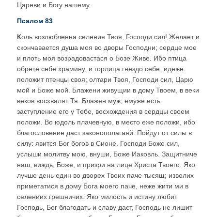
Цареви и Богу нашему.
Псалом 83
К
оль возлюбленна селения Твоя, Господи сил! Желает и
скончавается душа моя во дворы Господни; сердце мое
и плоть моя возрадовастася о Бозе Живе. Ибо птица
обрете себе храмину, и горлица гнездо себе, идеже
положит птенцы своя; олтари Твоя, Господи сил, Царю
мой и Боже мой. Блажени живущии в дому Твоем, в веки
веков восхвалят Тя. Блажен муж, емуже есть
заступление его у Тебе, восхождения в сердцы своем
положи. Во юдоль плачевную, в место еже положи, ибо
благословение даст законополагаяй. Пойдут от силы в
силу: явится Бог богов в Сионе. Господи Боже сил,
услыши молитву мою, внуши, Боже Иаковль. Защитниче
наш, виждь, Боже, и призри на лице Христа Твоего. Яко
лучше день един во дворех Твоих паче тысящ; изволих
приметатися в дому Бога моего паче, неже жити ми в
селениих грешничих. Яко милость и истину любит
Господь, Бог благодать и славу даст, Господь не лишит