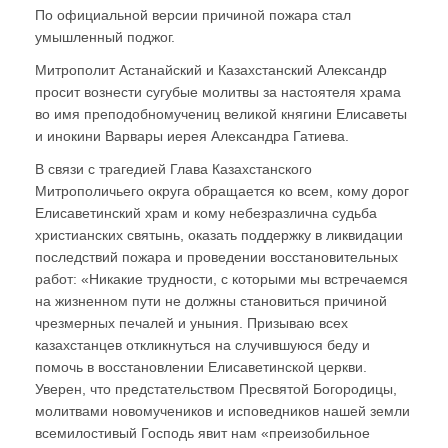
По официальной версии причиной пожара стал
умышленный поджог.
Митрополит Астанайский и Казахстанский Александр
просит вознести сугубые молитвы за настоятеля храма
во имя преподобномучениц великой княгини Елисаветы
и инокини Варвары иерея Александра Гатиева.
В связи с трагедией Глава Казахстанского
Митрополичьего округа обращается ко всем, кому дорог
Елисаветинский храм и кому небезразлична судьба
христианских святынь, оказать поддержку в ликвидации
последствий пожара и проведении восстановительных
работ: «Никакие трудности, с которыми мы встречаемся
на жизненном пути не должны становиться причиной
чрезмерных печалей и уныния. Призываю всех
казахстанцев откликнуться на случившуюся беду и
помочь в восстановлении Елисаветинской церкви.
Уверен, что предстательством Пресвятой Богородицы,
молитвами новомучеников и исповедников нашей земли
всемилостивый Господь явит нам «преизобильное