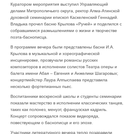
Куратором мероприятия выступил Управляющий
делами Митрополичьего округа, ректор Алма-Атинской
духовной семинарии епископ Каскеленский Геннадий.
Владыка прочел басню Крылова «Ручей» и поделился с
собравшимися размышлениями о жизни и творчестве
поэта-баснописца.
В программе вечера были представлены басни И.А.
Крылова в музыкальной и хореографической
инсценировке, прозвучали романсы русских
композиторов в исполнении солистов Театра оперы и
балета имени Абая – Евгения и Анжелики Шагаровых;
концертмейстер Лаура Алпыспаева представила
несколько фортепианных пьес.
Воспитанники воскресной школы и студенты семинарии
показали мастерство в исполнении классических танцев,
таких как полонез, менуэт, французская кадриль.
Концерт сопровождался показом видеоряда,
повествующем о баснописце и его эпохе.
Участники литературного вечера тепло поздравили