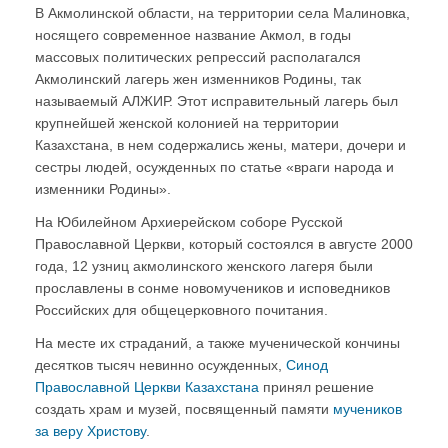
В Акмолинской области, на территории села Малиновка,
носящего современное название Акмол, в годы
массовых политических репрессий располагался
Акмолинский лагерь жен изменников Родины, так
называемый АЛЖИР. Этот исправительный лагерь был
крупнейшей женской колонией на территории
Казахстана, в нем содержались жены, матери, дочери и
сестры людей, осужденных по статье «враги народа и
изменники Родины».
На Юбилейном Архиерейском соборе Русской
Православной Церкви, который состоялся в августе 2000
года, 12 узниц акмолинского женского лагеря были
прославлены в сонме новомучеников и исповедников
Российских для общецерковного почитания.
На месте их страданий, а также мученической кончины
десятков тысяч невинно осужденных,
Синод
Православной Церкви Казахстана
принял решение
создать храм и музей, посвященный памяти
мучеников
за веру Христову
.