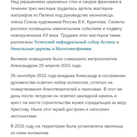
Над украшением церковных стен и сводов фресками в
течение трех месяцев трудилась артель мастеров-
изографов из Палеха под руководство иконописца,
члена Союза художников России В.К. Курилова. Сюжеты
росписи посвящены евангельским событиям и подвигу
новомучеников ХХ века. Трудами этих мастеров также
расписаны
Успенский кафедральный собор Астаны
и
Никольская церковь в Малотимофеевке
.
Великое освящение было совершено митрополитом
Александром 20 апреля 2015 года.
26 сентября 2015 года владыка Александр в сослужении
духовенства освятил набор колоколов, отлитых на
пожертвования благотворителей и прихожан. В этот же
день после литургии он освятил закладной камень и
крест на месте строительства музея страдальцев за веру
Христову. Ныне этот музей достроен и наполнен
экспонатами.
В 2016 году на территории была установлена звонница
из семи колоколов.