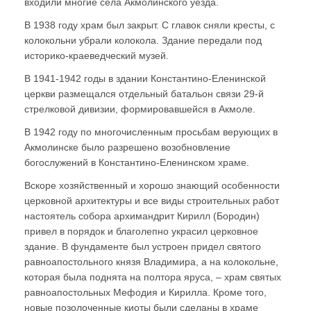
входили многие села Акмолинского уезда.
В 1938 году храм был закрыт. С главок сняли кресты, с
колокольни убрали колокола. Здание передали под
историко-краеведческий музей.
В 1941-1942 годы в здании Константино-Еленинской
церкви размещался отдельный батальон связи 29-й
стрелковой дивизии, формировавшейся в Акмоле.
В 1942 году по многочисленным просьбам верующих в
Акмолинске было разрешено возобновление
богослужений в Константино-Еленинском храме.
Вскоре хозяйственный и хорошо знающий особенности
церковной архитектуры и все виды строительных работ
настоятель собора архимандрит Кирилл (Бородин)
привел в порядок и благолепно украсил церковное
здание. В фундаменте был устроен придел святого
равноапостольного князя Владимира, а на колокольне,
которая была поднята на полтора яруса, – храм святых
равноапостольных Мефодия и Кирилла. Кроме того,
новые позолоченные киоты были сделаны в храме