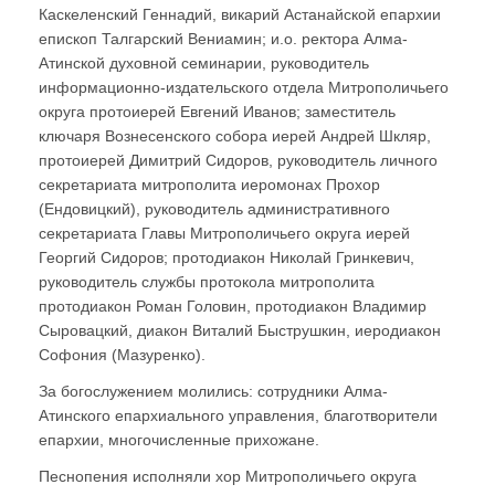
Каскеленский Геннадий, викарий Астанайской епархии
епископ Талгарский Вениамин; и.о. ректора Алма-
Атинской духовной семинарии, руководитель
информационно-издательского отдела Митрополичьего
округа протоиерей Евгений Иванов; заместитель
ключаря Вознесенского собора иерей Андрей Шкляр,
протоиерей Димитрий Сидоров, руководитель личного
секретариата митрополита иеромонах Прохор
(Ендовицкий), руководитель административного
секретариата Главы Митрополичьего округа иерей
Георгий Сидоров; протодиакон Николай Гринкевич,
руководитель службы протокола митрополита
протодиакон Роман Головин, протодиакон Владимир
Сыровацкий, диакон Виталий Быструшкин, иеродиакон
Софония (Мазуренко).
За богослужением молились: сотрудники Алма-
Атинского епархиального управления, благотворители
епархии, многочисленные прихожане.
Песнопения исполняли хор Митрополичьего округа