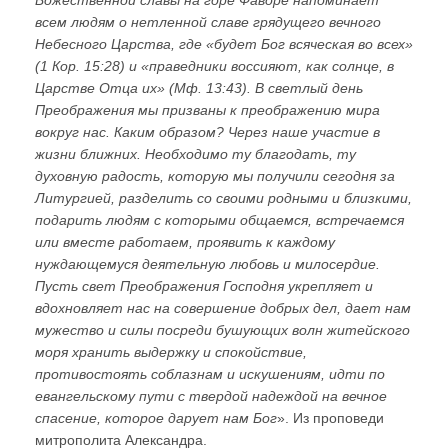
Божественной славы на горе Фаворе напоминает
всем людям о нетленной славе грядущего вечного
Небесного Царства, где «будет Бог всяческая во всех»
(1 Кор. 15:28) и «праведники воссияют, как солнце, в
Царстве Отца их» (Мф. 13:43). В светлый день
Преображения мы призваны к преображению мира
вокруг нас. Каким образом? Через наше участие в
жизни ближних. Необходимо ту благодать, ту
духовную радость, которую мы получили сегодня за
Литургией, разделить со своими родными и близкими,
подарить людям с которыми общаемся, встречаемся
или вместе работаем, проявить к каждому
нуждающемуся деятельную любовь и милосердие.
Пусть свет Преображения Господня укрепляет и
вдохновляет нас на совершение добрых дел, дает нам
мужество и силы посреди бушующих волн житейского
моря хранить выдержку и спокойствие,
противостоять соблазнам и искушениям, идти по
евангельскому пути с твердой надеждой на вечное
спасение, которое дарует нам Бог
». Из проповеди
митрополита Александра.