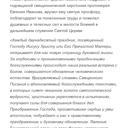
годовщиной священнической хиротонии протоиерея
Евгения Иванова, вручил ему святую просфору,
поблагодарил за понесенные труды и пожелал
душевных и телесных сил и милости Божией в
дальнейшем служении Святой Церкви.
«
Каждый двунадесятый праздник, посвященный
Господу Иисусу Христу или Его Пречистой Матери,
открывает для нас новую страницу духовной жизни.
За глубокими и проникновенными праздничными
богослужениями происходит наша реальная встреча с
Богом, совершается обновление человеческого
естества. Вразумляемый словами Священного
Писания и вдохновляемый богослужебными текстами,
в которых сияет чеканное золото святоотеческой
мудрости, христианин укрепляется в испытаниях,
получает силы для совершения благих дел.
Преображение Господа, просветившее сердца и умы
апостолов, побуждает и нас к нравственному
преображению и духовному обновлению. Явление