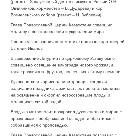
(регент – Заслуженный деятель искусств России О.Н.
Овчинников, хормейстер – В. Дударева) и хор
Вознесенского собора (регент – Н. Зубревич).
Глава Православной Церкви Казахстана совершил
молитву о восстановлении и укреплении мира.
Проповедь по запричастном стихе произнес протоиерей
Евгений Иванов.
В завершение Литургии по церковному Уставу было
совершено освящение винограда нового урожая, а
также различных фруктов, поспевших к этому времени.
Духовенство и хор исполнили тропарь, кондак и
величание праздника; архипастырь прочитал молитвы
на освящение и окропил новосозревшие плоды и
молящихся святой водой.
Владыка митрополит поздравил духовенство и мирян с
праздником Преображения Господня и обратился к
собравшимся с проповедью.
Глава Православной Церкви Казахстана поздравил с