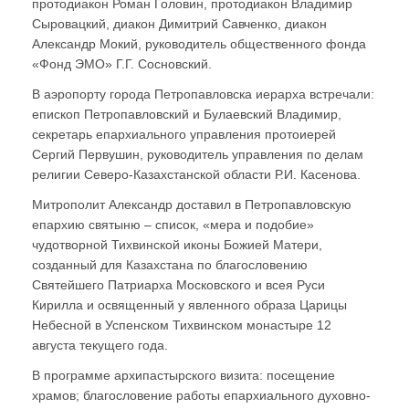
протодиакон Роман Головин, протодиакон Владимир
Сыровацкий, диакон Димитрий Савченко, диакон
Александр Мокий, руководитель общественного фонда
«Фонд ЭМО» Г.Г. Сосновский.
В аэропорту города Петропавловска иерарха встречали:
епископ Петропавловский и Булаевский Владимир,
секретарь епархиального управления протоиерей
Сергий Первушин, руководитель управления по делам
религии Северо-Казахстанской области Р.И. Касенова.
Митрополит Александр доставил в Петропавловскую
епархию святыню – список, «мера и подобие»
чудотворной Тихвинской иконы Божией Матери,
созданный для Казахстана по благословению
Святейшего Патриарха Московского и всея Руси
Кирилла и освященный у явленного образа Царицы
Небесной в Успенском Тихвинском монастыре 12
августа текущего года.
В программе архипастырского визита: посещение
храмов; благословение работы епархиального духовно-