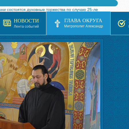
ыни состоятся духовные торжества по случаю 25-ле
 турнира по волейболу, посвященного 25-летию обр
ГЛАВА ОКРУГА
НОВОСТИ
я в Казахстане»
Митрополит Александр
Лента событий
кой епархией Русской Православной Церкви в 1927–19
 документов на 2026-2027 учебный год