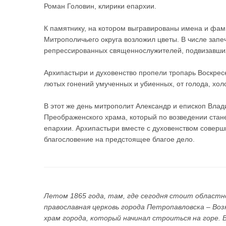
Роман Головин, клирики епархии.
К памятнику, на котором выгравированы имена и фами
Митрополичьего округа возложил цветы. В числе запе
репрессированных священнослужителей, подвизавших
Архипастыри и духовенство пропели тропарь Воскрес
лютых гонений умученных и убиенных, от голода, хол
В этот же день митрополит Александр и епископ Вла
Преображенского храма, который по возведении ста
епархии. Архипастыри вместе с духовенством соверш
благословение на предстоящее благое дело.
Летом 1865 года, там, где сегодня стоит областн
православная церковь города Петропавловска – Во
храм города, который начинал строиться на горе. 