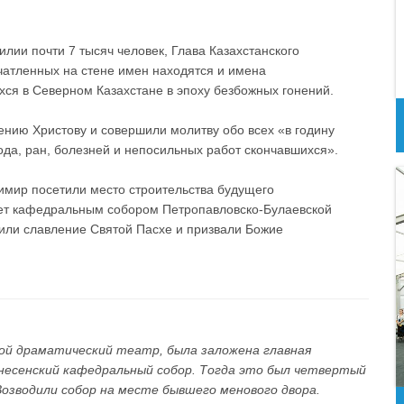
лии почти 7 тысяч человек, Глава Казахстанского
чатленных на стене имен находятся и имена
ся в Северном Казахстане в эпоху безбожных гонений.
ению Христову и совершили молитву обо всех «в годину
ода, ран, болезней и непосильных работ скончавшихся».
димир посетили место строительства будущего
нет кафедральным собором Петропавловско-Булаевской
или славление Святой Пасхе и призвали Божие
ой драматический театр, была заложена главная
знесенский кафедральный собор. Тогда это был четвертый
Возводили собор на месте бывшего менового двора.