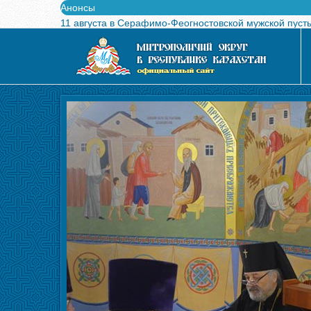
Анонсы
11 августа в Серафимо-Феогностовской мужской пуст
Выпущен в свет буклет о проведении Международного
Вышел в свет новый номер журнала «Свет Православи
Вышла в свет монография «Управляющие Алма-Атинс
Алма-Атинская духовная семинария объявляет прием