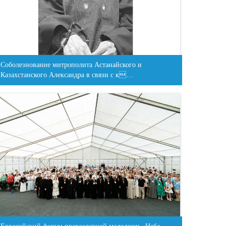
Соболезнование митрополита Астанайского и
Казахстанского Александра в связи с к…