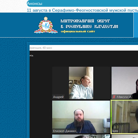
Анонсы
11 августа в Серафимо-Феогностовской мужской пуст
Выпущен в свет буклет о проведении Международного
Вышел в свет новый номер журнала «Свет Православи
Вышла в свет монография «Управляющие Алма-Атинс
Алма-Атинская духовная семинария объявляет прием