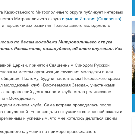
а Казахстанского Митрополичьего округа публикует интервью
нского Митрополичьего округа
игумена Игнатия (Сидоренко)
.
, и перспективах развития Православного молодежного
миссию по делам молодежи Митрополичьего округа
хстан. Расскажите, пожалуйста, об этом служении. Как
лавной Церкви, принятой Священным Синодом Русской
Основным местом организации служения молодежи и для
 община». Поэтому, будучи настоятелем Покровского храма
овал молодежный клуб «Вифлеемская Звезда», участниками
ных направлений деятельности клуба стало религиозное
ечи «Молодежка».
недели активом клуба. Сама встреча проводилась после
ла популярной. Ее посещали выпускники воскресной школы и
евременным и успешным, что мне хотелось делиться своим
олодежного служения на примере православного