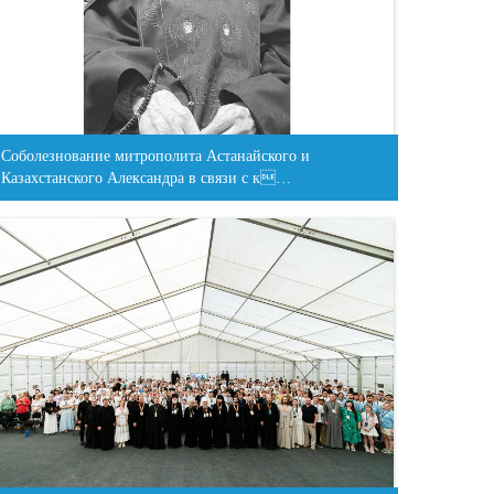
Соболезнование митрополита Астанайского и
Казахстанского Александра в связи с к…