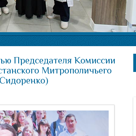
рвью Председателя Комиссии
станского Митрополичьего
(Сидоренко)