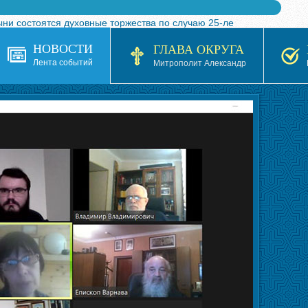
ыни состоятся духовные торжества по случаю 25-ле
 турнира по волейболу, посвященного 25-летию обр
НОВОСТИ
ГЛАВА ОКРУГА
я в Казахстане»
Лента событий
Митрополит Александр
кой епархией Русской Православной Церкви в 1927–19
 документов на 2026-2027 учебный год