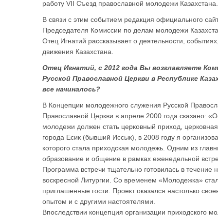
работу VII Съезд православной молодежи Казахстана.
В связи с этим событием редакция официального сайт
Председателя Комиссии по делам молодежи Казахста
Отец Игнатий рассказывает о деятельности, событиях
движения Казахстана.
Отец Игнатий, с 2012 года Вы возглавляете Ко
Русской Православной Церкви в Республике Каза
все начиналось?
В Концепции молодежного служения Русской Правос
Православной Церкви в апреле 2000 года сказано: «
молодежи должен стать церковный приход, церковная
города Есик (бывший Иссык), в 2008 году я организ
которого стала приходская молодежь. Одним из глав
образование и общение в рамках еженедельной встр
Программа встречи тщательно готовилась в течение 
воскресной Литургии. Со временем «Молодежка» ста
приглашенные гости. Проект оказался настолько сво
опытом и с другими настоятелями.
Впоследствии концепция организации приходского м