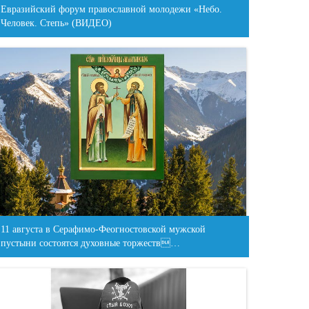
Евразийский форум православной молодежи «Небо.
Человек. Степь» (ВИДЕО)
11 августа в Серафимо-Феогностовской мужской
пустыни состоятся духовные торжеств…