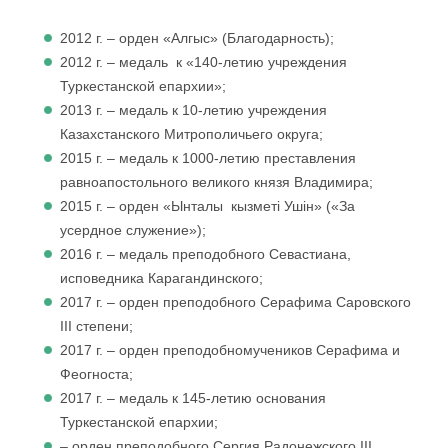
2012 г. – орден «Алгыс» (Благодарность);
2012 г. – медаль к «140-летию учреждения
Туркестанской епархии»;
2013 г. – медаль к 10-летию учреждения
Казахстанского Митрополичьего округа;
2015 г. – медаль к 1000-летию преставления
равноапостольного великого князя Владимира;
2015 г. – орден «Ынталы кызметi Ушiн» («За
усердное служение»);
2016 г. – медаль преподобного Севастиана,
исповедника Карагандинского;
2017 г. – орден преподобного Серафима Саровского
III степени;
2017 г. – орден преподобномучеников Серафима и
Феогноста;
2017 г. – медаль к 145-летию основания
Туркестанской епархии;
– орден преподобного Сергия Радонежского III