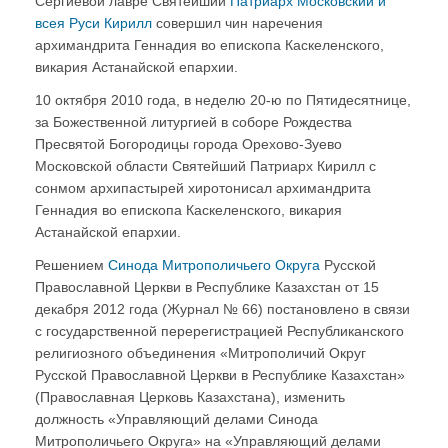
Сергиевой лавре Святейший
Патриарх Московский и
всея Руси Кирилл
совершил чин наречения
архимандрита Геннадия во епископа Каскеленского,
викария Астанайской епархии.
10 октября 2010 года, в неделю 20-ю по Пятидесятнице,
за Божественной литургией в соборе Рождества
Пресвятой Богородицы города Орехово-Зуево
Московской области Святейший Патриарх Кирилл с
сонмом архипастырей хиротонисал архимандрита
Геннадия во епископа Каскеленского, викария
Астанайской епархии.
Решением
Синода Митрополичьего Округа
Русской
Православной Церкви в Республике Казахстан от 15
декабря 2012 года (Журнал № 66) постановлено в связи
с государственной перерегистрацией Республиканского
религиозного объединения «Митрополичий Округ
Русской Православной Церкви в Республике Казахстан»
(Православная Церковь Казахстана), изменить
должность «Управляющий делами Синода
Митрополичьего Округа» на «Управляющий делами