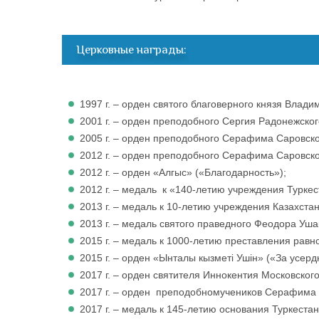
Церковные награды:
1997 г. – орден святого благоверного князя Владим
2001 г. – орден преподобного Сергия Радонежского
2005 г. – орден преподобного Серафима Саровског
2012 г. – орден преподобного Серафима Саровског
2012 г. – орден «Алгыс» («Благодарность»);
2012 г. – медаль к «140-летию учреждения Туркес
2013 г. – медаль к 10-летию учреждения Казахста
2013 г. – медаль святого праведного Феодора Ушак
2015 г. – медаль к 1000-летию преставления равн
2015 г. – орден «Ынталы кызметi Ушiн» («За усерд
2017 г. – орден святителя Иннокентия Московского 
2017 г. – орден преподобномучеников Серафима 
2017 г. – медаль к 145-летию основания Туркеста