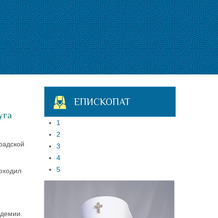
ЕПИСКОПАТ
уга
1
2
радской
3
4
5
роходил
адемии.