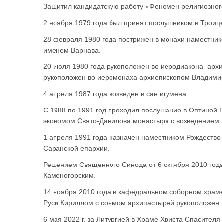
Защитил кандидатскую работу «Феномен религиозног
2 ноября 1979 года был принят послушником в Троице
28 февраля 1980 года пострижен в монахи наместни
именем Варнава.
20 июля 1980 года рукоположен во иеродиакона арх
рукоположен во иеромонаха архиепископом Владими
4 апреля 1987 года возведен в сан игумена.
С 1988 по 1991 год проходил послушание в Оптиной 
экономом Свято-Данилова монастыря с возведением 
1 апреля 1991 года назначен наместником Рождество
Саранской епархии.
Решением Священного Синода от 6 октября 2010 год
Каменогорским.
14 ноября 2010 года в кафедральном соборном храме
Руси Кириллом с сонмом архипастырей рукоположен 
6 мая 2022 г. за Литургией в Храме Христа Спасител