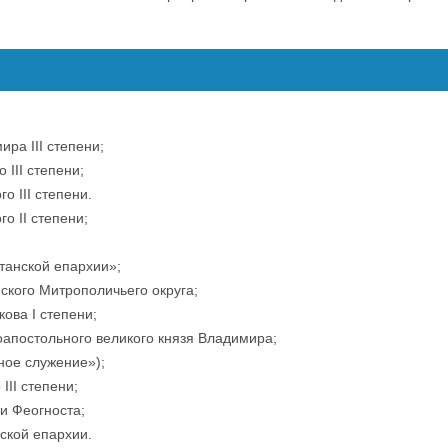
ира III степени;
 III степени;
о III степени.
о II степени;
танской епархии»;
нского Митрополичьего округа;
ова I степени;
оапостольного великого князя Владимира;
ное служение»);
III степени;
и Феогноста;
нской епархии.