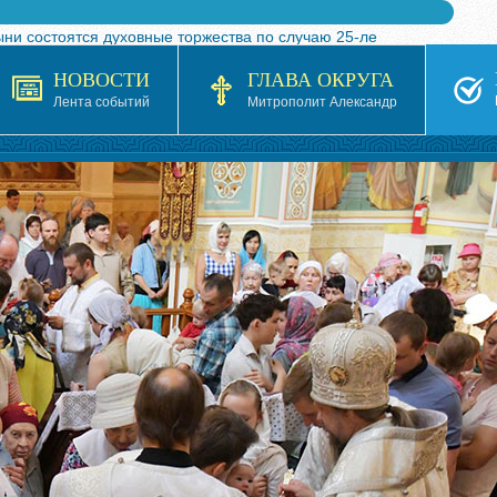
ыни состоятся духовные торжества по случаю 25-ле
 турнира по волейболу, посвященного 25-летию обр
НОВОСТИ
ГЛАВА ОКРУГА
я в Казахстане»
Лента событий
Митрополит Александр
кой епархией Русской Православной Церкви в 1927–19
 документов на 2026-2027 учебный год