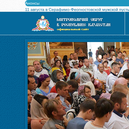
Анонсы
11 августа в Серафимо-Феогностовской мужской пуст
Выпущен в свет буклет о проведении Международного
Вышел в свет новый номер журнала «Свет Православи
Вышла в свет монография «Управляющие Алма-Атинс
Алма-Атинская духовная семинария объявляет прием