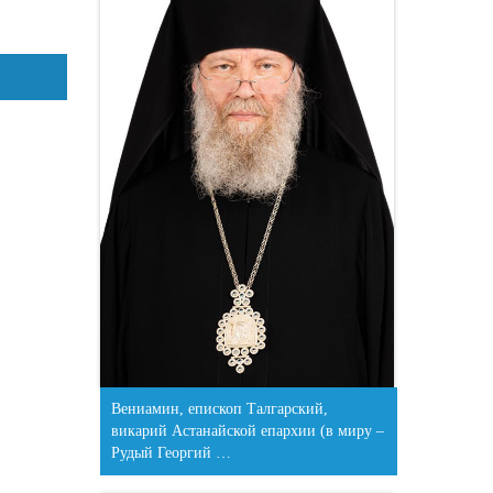
Вениамин, епископ Талгарский,
викарий Астанайской епархии (в миру –
Рудый Георгий …