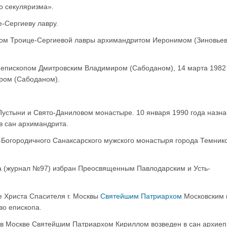
о секуляризма».
-Сергиеву лавру.
ком Троице-Сергиевой лавры архимандритом Иеронимом (Зиновьев
иепископом Дмитровским Владимиром (Сабоданом), 14 марта 1982
ром (Сабоданом).
Пустыни и Свято-Даниловом монастыре. 10 января 1990 года назн
в сан архимандрита.
-Богородичного Санаксарского мужского монастыря города Темник
а (журнал №97) избран Преосвященным Павлодарским и Усть-
 Христа Спасителя г. Москвы
Святейшим Патриархом
Московским 
во епископа.
я в Москве Святейшим Патриархом Кириллом возведен в сан архиеп