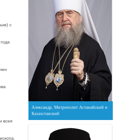
ым) с
 года
ачен
ова
Александр, Митрополит Астанайский и
Казахстанский
и всея
ископа.