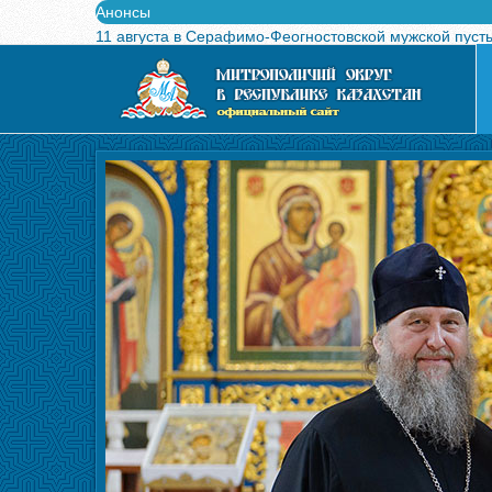
Анонсы
11 августа в Серафимо-Феогностовской мужской пуст
Выпущен в свет буклет о проведении Международного
Вышел в свет новый номер журнала «Свет Православи
Вышла в свет монография «Управляющие Алма-Атинс
Алма-Атинская духовная семинария объявляет прием