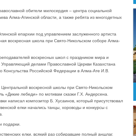
равославной обители милосердия – центра социальной
ева Алма-Атинской области, а также ребята из многодетных
Атинской епархии под управлением заслуженного артиста
ная воскресная школа при Свято-Никольском соборе Алма-
реподавателей воскресных школ с праздником мира и
и Управляющий делами Православной Церкви Казахстана
о Консульства Российской Федерации в Алма-Ате И.В.
я Центральной воскресной школы при Свято-Никольском
ь «Дикие лебеди» по мотивам сказки Г.Х. Андерсена.
ки написал композитор Б. Хусаинов, который присутствовал
твенской елки начались танцы, хороводы и конкурсы с
в.
и подарки.
ественских елки, всякий раз собиравшие полный аншлаг.