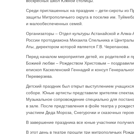
воскресных школ Южной столицы.
Среди приглашенных на праздник – дети-сироты из П
защиты Митрополичьего округа в поселке им. Туймеба
и малообеспеченных семей.
Организаторы – Отдел культуры Астанайской и Алма-
России протодиакона Михаила Спельника и Централь
Аты, директором которой является Г.В. Черепанова.
Перед началом мероприятия детей, их родителей и п
Божией любви – Рождеством Христовым – поздравил
епископ Каскеленский Геннадий и консул Генеральног
Переверзева.
Детский праздник был открыт выступлением учащихс
соборе. Юные артисты представили зрителям спектакл
Музыкальное сопровождение специально для постанов
в зале. После представления в фойе театра у рождес
участием Деда Мороза, Снегурочки и сказочных герое
В завершение праздника все юные участники получил
В этот день в театре прошли три митрополичьих Рожд