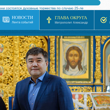
ыни состоятся духовные торжества по случаю 25-ле
 турнира по волейболу, посвященного 25-летию обр
НОВОСТИ
ГЛАВА ОКРУГА
я в Казахстане»
Лента событий
Митрополит Александр
кой епархией Русской Православной Церкви в 1927–19
 документов на 2026-2027 учебный год