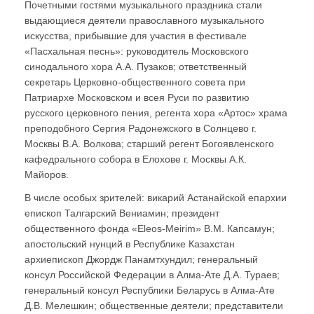
Почетными гостями музыкального праздника стали
выдающиеся деятели православного музыкального
искусства, прибывшие для участия в фестивале
«Пасхальная песнь»: руководитель Московского
синодального хора А.А. Пузаков; ответственный
секретарь Церковно-общественного совета при
Патриархе Московском и всея Руси по развитию
русского церковного пения, регента хора «Артос» храма
преподобного Сергия Радонежского в Солнцево г.
Москвы В.А. Волкова; старший регент Богоявленского
кафедрального собора в Елохове г. Москвы А.К.
Майоров.
В числе особых зрителей: викарий Астанайской епархии
епископ Талгарский Вениамин; президент
общественного фонда «Eleos-Meirim» В.М. Капсамун;
апостольский нунций в Республике Казахстан
архиепископ Джордж Панамтхундил; генеральный
консул Российской Федерации в Алма-Ате Д.А. Тураев;
генеральный консул Республики Беларусь в Алма-Ате
Д.В. Мелешкин; общественные деятели; представители