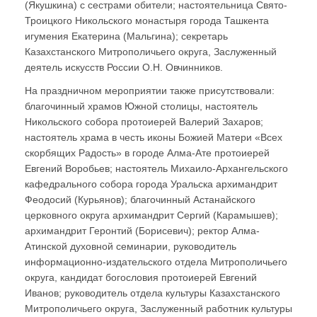
(Якушкина) с сестрами обители; настоятельница Свято-
Троицкого Никольского монастыря города Ташкента
игумения Екатерина (Мальгина); секретарь
Казахстанского Митрополичьего округа, Заслуженный
деятель искусств России О.Н. Овчинников.
На праздничном мероприятии также присутствовали:
благочинный храмов Южной столицы, настоятель
Никольского собора протоиерей Валерий Захаров;
настоятель храма в честь иконы Божией Матери «Всех
скорбящих Радость» в городе Алма-Ате протоиерей
Евгений Воробьев; настоятель Михаило-Архангельского
кафедрального собора города Уральска архимандрит
Феодосий (Курьянов); благочинный Астанайского
церковного округа архимандрит Сергий (Карамышев);
архимандрит Геронтий (Борисевич); ректор Алма-
Атинской духовной семинарии, руководитель
информационно-издательского отдела Митрополичьего
округа, кандидат богословия протоиерей Евгений
Иванов; руководитель отдела культуры Казахстанского
Митрополичьего округа, Заслуженный работник культуры