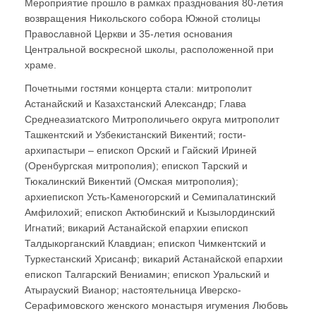
Мероприятие прошло в рамках празднования 80-летия
возвращения Никольского собора Южной столицы
Православной Церкви и 35-летия основания
Центральной воскресной школы, расположенной при
храме.
Почетными гостями концерта стали: митрополит
Астанайский и Казахстанский Александр; Глава
Среднеазиатского Митрополичьего округа митрополит
Ташкентский и Узбекистанский Викентий; гости-
архипастыри – епископ Орский и Гайский Ириней
(Оренбургская митрополия); епископ Тарский и
Тюкалинский Викентий (Омская митрополия);
архиепископ Усть-Каменогорский и Семипалатинский
Амфилохий; епископ Актюбинский и Кызылординский
Игнатий; викарий Астанайской епархии епископ
Талдыкорганский Клавдиан; епископ Чимкентский и
Туркестанский Хрисанф; викарий Астанайской епархии
епископ Талгарский Вениамин; епископ Уральский и
Атырауский Вианор; настоятельница Иверско-
Серафимовского женского монастыря игумения Любовь