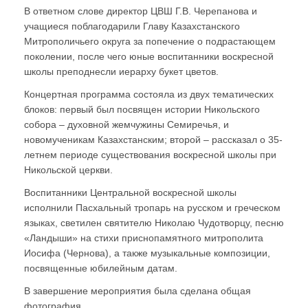
В ответном слове директор ЦВШ Г.В. Черепанова и
учащиеся поблагодарили Главу Казахстанского
Митрополичьего округа за попечение о подрастающем
поколении, после чего юные воспитанники воскресной
школы преподнесли иерарху букет цветов.
Концертная программа состояла из двух тематических
блоков: первый был посвящен истории Никольского
собора – духовной жемчужины Семиречья, и
новомученикам Казахстанским; второй – рассказал о 35-
летнем периоде существования воскресной школы при
Никольской церкви.
Воспитанники Центральной воскресной школы
исполнили Пасхальный тропарь на русском и греческом
языках, светилен святителю Николаю Чудотворцу, песню
«Ландыши» на стихи приснопамятного митрополита
Иосифа (Чернова), а также музыкальные композиции,
посвященные юбилейным датам.
В завершение мероприятия была сделана общая
фотография.