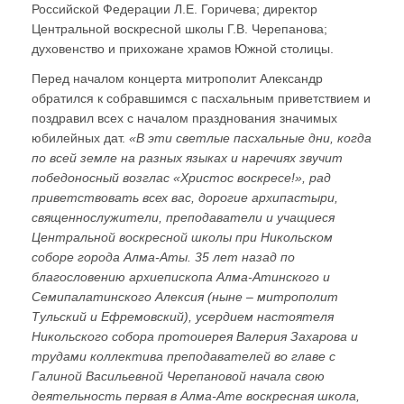
Российской Федерации Л.Е. Горичева; директор
Центральной воскресной школы Г.В. Черепанова;
духовенство и прихожане храмов Южной столицы.
Перед началом концерта митрополит Александр
обратился к собравшимся с пасхальным приветствием и
поздравил всех с началом празднования значимых
юбилейных дат.
«В эти светлые пасхальные дни, когда
по всей земле на разных языках и наречиях звучит
победоносный возглас «Христос воскресе!», рад
приветствовать всех вас, дорогие архипастыри,
священнослужители, преподаватели и учащиеся
Центральной воскресной школы при Никольском
соборе города Алма-Аты. 35 лет назад по
благословению архиепископа Алма-Атинского и
Семипалатинского Алексия (ныне – митрополит
Тульский и Ефремовский), усердием настоятеля
Никольского собора протоиерея Валерия Захарова и
трудами коллектива преподавателей во главе с
Галиной Васильевной Черепановой начала свою
деятельность первая в Алма-Ате воскресная школа,