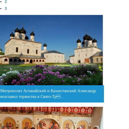
2
3
Митрополит Астанайский и Казахстанский Александр
возглавил торжества в Свято-Тр…