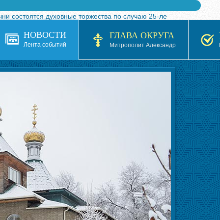
ыни состоятся духовные торжества по случаю 25-ле
 турнира по волейболу, посвященного 25-летию обр
НОВОСТИ
ГЛАВА ОКРУГА
я в Казахстане»
Лента событий
Митрополит Александр
кой епархией Русской Православной Церкви в 1927–19
 документов на 2026-2027 учебный год