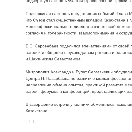
подчеркнул важность участия Православной Церкви в
Подчеркивая важность предстоящих событий, Глава М
что Съезд стал существенным вкладом Казахстана в 
межконфессионального диалога и занял особое мест
согласия и толерантности, взаимопонимания и сотруд
Б.С. Сарсенбаев поделился впечатлениями от своей п
встречи и общение с руководством региона и религио
и Шахтинским Севастианом.
Митрополит Александр и Булат Сергазиевич обсудили
Центра Н. Назарбаева по развитию межконфессиональ
направлении обмена опытом, практикой развития меж
встреч, форумов и конференций, представляющих вз
В завершение встречи участники обменялись пожелани
Казахстана.