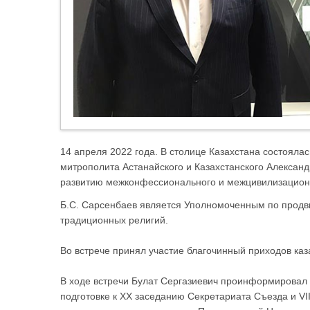
14 апреля 2022 года. В столице Казахстана состояла
митрополита Астанайского и Казахстанского Алексан
развитию межконфессионального и межцивилизацион
Б.С. Сарсенбаев является Уполномоченным по продв
традиционных религий.
Во встрече принял участие благочинный приходов ка
В ходе встречи Булат Сергазиевич проинформировал 
подготовке к XX заседанию Секретариата Съезда и V