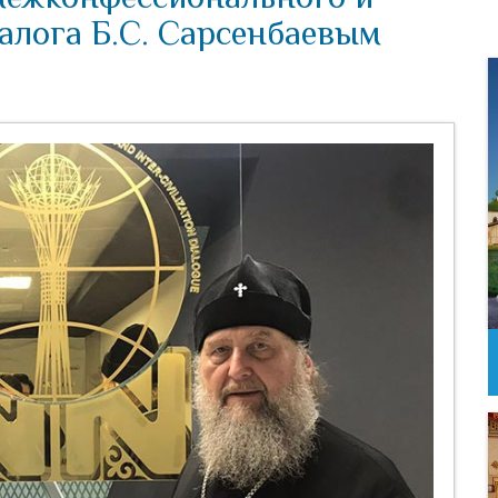
лога Б.С. Сарсенбаевым