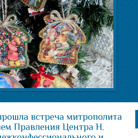
 прошла встреча митрополита
лем Правления Центра Н.
межконфессионального и