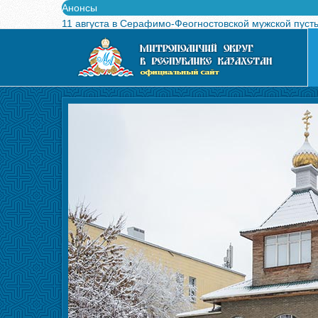
Анонсы
11 августа в Серафимо-Феогностовской мужской пуст
Выпущен в свет буклет о проведении Международного
Вышел в свет новый номер журнала «Свет Православи
Вышла в свет монография «Управляющие Алма-Атинс
Алма-Атинская духовная семинария объявляет прием