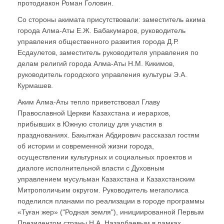
протодиакон Роман Головин.
Со стороны акимата присутствовали: заместитель акима
города Алма-Аты Е.Ж. Бабакумаров, руководитель
управления общественного развития города Д.Р.
Есдаулетов, заместитель руководителя управления по
делам религий города Алма-Аты Н.М. Кикимов,
руководитель городского управления культуры Э.А.
Курмашев.
Аким Алма-Аты тепло приветствовал Главу
Православной Церкви Казахстана и иерархов,
прибывших в Южную столицу для участия в
празднованиях. Бакытжан Абдирович рассказал гостям
об истории и современной жизни города,
осуществлении культурных и социальных проектов и
диалоге исполнительной власти с Духовным
управлением мусульман Казахстана и Казахстанским
Митрополичьим округом. Руководитель мегаполиса
поделился планами по реализации в городе программы
«Туған жер» ("Родная земля"), инициированной Первым
Президентом страны Н.А. Назарбаевым в рамках