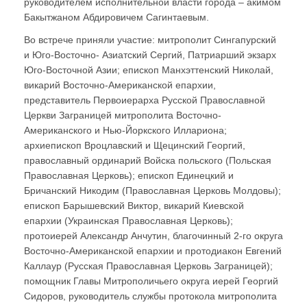
руководителем исполнительной власти города – акимом
Бакытжаном Абдировичем Сагинтаевым.
Во встрече приняли участие: митрополит Сингапурский
и Юго-Восточно- Азиатский Сергий, Патриарший экзарх
Юго-Восточной Азии; епископ Манхэттенский Николай,
викарий Восточно-Американской епархии,
представитель Первоиерарха Русской Православной
Церкви Заграницей митрополита Восточно-
Американского и Нью-Йоркского Иллариона;
архиепископ Вроцлавский и Щецинский Георгий,
православный ординарий Войска польского (Польская
Православная Церковь); епископ Единецкий и
Бричанский Никодим (Православная Церковь Молдовы);
епископ Барышевский Виктор, викарий Киевской
епархии (Украинская Православная Церковь);
протоиерей Александр Анчутин, благочинный 2-го округа
Восточно-Американской епархии и протодиакон Евгений
Каллаур (Русская Православная Церковь Заграницей);
помощник Главы Митрополичьего округа иерей Георгий
Сидоров, руководитель службы протокола митрополита