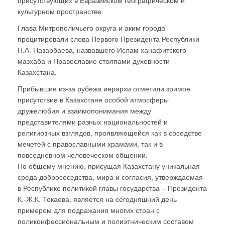
присутствующих в Евразийском географическом и
культурном пространстве.
Глава Митрополичьего округа и аким города
процитировали слова Первого Президента Республики
Н.А. Назарбаева, назвавшего Ислам ханафитского
мазхаба и Православие столпами духовности
Казахстана.
Прибывшие из-за рубежа иерархи отметили зримое
присутствие в Казахстане особой атмосферы
дружелюбия и взаимопонимания между
представителями разных национальностей и
религиозных взглядов, проявляющейся как в соседстве
мечетей с православными храмами, так и в
повседневном человеческом общении.
По общему мнению, присущая Казахстану уникальная
среда добрососедства, мира и согласия, утверждаемая
в Республике политикой главы государства – Президента
К.-Ж.К. Токаева, является на сегодняшний день
примером для подражания многих стран с
поликонфессиональным и полиэтническим составом