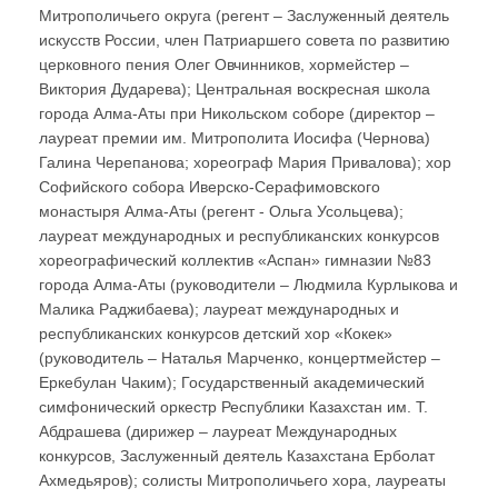
Митрополичьего округа (регент – Заслуженный деятель
искусств России, член Патриаршего совета по развитию
церковного пения Олег Овчинников, хормейстер –
Виктория Дударева); Центральная воскресная школа
города Алма-Аты при Никольском соборе (директор –
лауреат премии им. Митрополита Иосифа (Чернова)
Галина Черепанова; хореограф Мария Привалова); хор
Софийского собора Иверско-Серафимовского
монастыря Алма-Аты (регент - Ольга Усольцева);
лауреат международных и республиканских конкурсов
хореографический коллектив «Аспан» гимназии №83
города Алма-Аты (руководители – Людмила Курлыкова и
Малика Раджибаева); лауреат международных и
республиканских конкурсов детский хор «Кокек»
(руководитель – Наталья Марченко, концертмейстер –
Еркебулан Чаким); Государственный академический
симфонический оркестр Республики Казахстан им. Т.
Абдрашева (дирижер – лауреат Международных
конкурсов, Заслуженный деятель Казахстана Ерболат
Ахмедьяров); солисты Митрополичьего хора, лауреаты