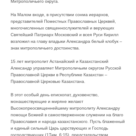
Митрополичьего округа.
На Малом входе, в присутствии сонма иерархов,
представителей Поместных Православных Церквей,
многочисленных священнослужителей и верующих
Святейший Патриарх Московский и всея Руси Кирилл
возложил на главу владыки Александра белый клобук –
знак митрополичьего достоинства.
15 лет митрополит Астанайский и Казахстанский
Александр управляет Митрополичьим округом Русской
Православной Церкви в Республике Казахстан –
Православной Церковью Казахстана.
В этот особый день епископат, духовенство,
монашествующие и миряне желают
Высокопреосвященнейшему митрополиту Александру
помощи Божией в самоотверженном служении на благо
Православия и народа казахстанского. Пусть блаженный
и единый сильный Царь царствующих и Господь
господствующих (1Тим. 6:15), предстательством