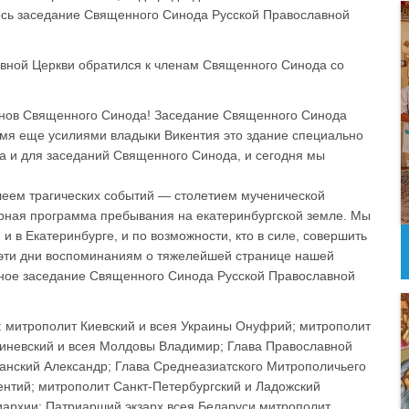
ось заседание Священного Синода Русской Православной
авной Церкви обратился к членам Священного Синода со
енов Священного Синода! Заседание Священного Синода
ремя еще усилиями владыки Викентия это здание специально
а и для заседаний Священного Синода, и сегодня мы
леем трагических событий — столетием мученической
ирная программа пребывания на екатеринбургской земле. Мы
и в Екатеринбурге, и по возможности, кто в силе, совершить
 эти дни воспоминаниям о тяжелейшей странице нашей
ное заседание Священного Синода Русской Православной
митрополит Киевский и всея Украины Онуфрий; митрополит
иневский и всея Молдовы Владимир; Глава Православной
танский Александр; Глава Среднеазиатского Митрополичьего
ентий; митрополит Санкт-Петербургский и Ладожский
архии; Патриарший экзарх всея Беларуси митрополит