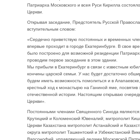
Патриарха Московского и всея Руси Кирилла состоял
Церкви.
Открывая заседание, Предстоятель Русской Правосл
вступительным словом:
«Сердечно приветствую постоянных и временных чл
впервые проходит в городе Екатеринбурге. В свое в
было построено для возможной резиденции Патриарх
проводим первое заседание в этом здании.
Мы прибыли в Екатеринбург в связи с известным юби
кончины царской семьи. У нас будет достаточно обш
будем иметь возможность помолиться и в Алапаевске, 
крестный ход к монастырю на Ганиной яме, посвятив
отечественной истории. Настоящим открываю очеред
Церкви».
Постоянными членами Священного Синода являются: 
Крутицкий и Коломенский Ювеналий; митрополит Киш
Церкви Казахстана митрополит Астанайский и Казахс
округа митрополит Ташкентский и Узбекистанский Вик
Варсонофий, управляющий делами Московской Патри