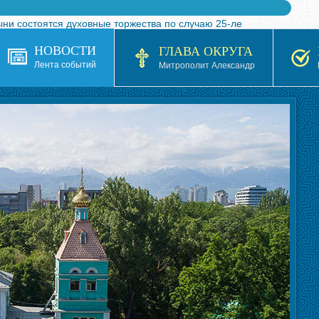
ыни состоятся духовные торжества по случаю 25-ле
 турнира по волейболу, посвященного 25-летию обр
НОВОСТИ
ГЛАВА ОКРУГА
я в Казахстане»
Лента событий
Митрополит Александр
кой епархией Русской Православной Церкви в 1927–19
 документов на 2026-2027 учебный год