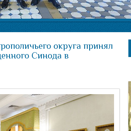
трополичьего округа принял
щенного Синода в