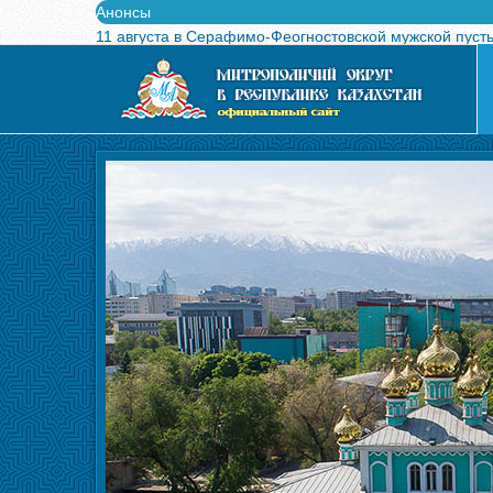
Анонсы
11 августа в Серафимо-Феогностовской мужской пуст
Выпущен в свет буклет о проведении Международного
Вышел в свет новый номер журнала «Свет Православи
Вышла в свет монография «Управляющие Алма-Атинс
Алма-Атинская духовная семинария объявляет прием