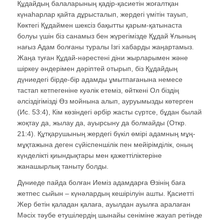
Құдайдың балаларының қадір-қасиетін жоғалтқан
күнаһарлар қайта дұрысталып, жердегі үмітін тауып,
Көктегі Құдаймен шексіз бақытты қарым-қатынаста
болуы үшін біз санамыз бен жүрегімізде Құдай Ұлының
нағыз Адам болғаны туралы Ізгі хабарды жаңартамыз.
Жаңа туған Құдай-нәрестені діни жырларымен және
шіркеу әндерімен дәріптей отырып, біз Құдайдың
дүниедегі бірде-бір адамды ұмытпағанына немесе
тастап кетпегеніне куәлік етеміз, өйткені Ол біздің
әлсіздігімізді Өз мойнына алып, ауруымызды көтерген
(Ис. 53:4), Кім көзіндегі әрбір жасты сүртсе, бұдан былай
жоқтау да, жылау да, ауырсыну да болмайды (Откр.
21:4). Құтқарушының жердегі бүкіл өмірі адамның мұң-
мұқтажына деген сүйіспеншілік пен мейірімділік, оның
күнделікті қиындықтары мен қажеттіліктеріне
жанашырлық таныту болды.
Дүниеде пайда болған Иеміз адамдарға Өзінің баға
жетпес сыйын – күнәлардың кешірілуін ашты. Қасиетті
Жер бетін қаладан қалаға, ауылдан ауылға аралаған
Мәсіх тәубе етушілердің шынайы сеніміне жауап ретінде