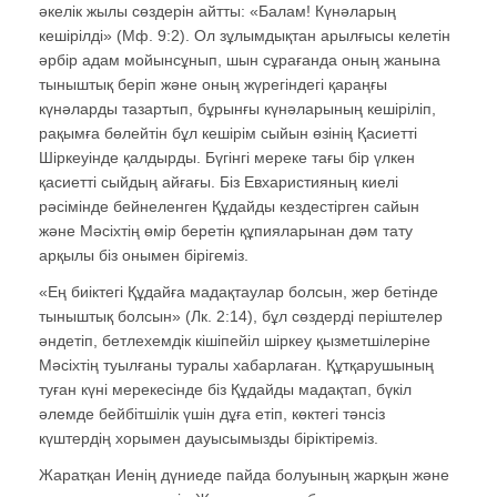
әкелік жылы сөздерін айтты: «Балам! Күнәларың
кешірілді» (Мф. 9:2). Ол зұлымдықтан арылғысы келетін
әрбір адам мойынсұнып, шын сұрағанда оның жанына
тыныштық беріп және оның жүрегіндегі қараңғы
күнәларды тазартып, бұрынғы күнәларының кешіріліп,
рақымға бөлейтін бұл кешірім сыйын өзінің Қасиетті
Шіркеуінде қалдырды. Бүгінгі мереке тағы бір үлкен
қасиетті сыйдың айғағы. Біз Евхаристияның киелі
рәсімінде бейнеленген Құдайды кездестірген сайын
және Мәсіхтің өмір беретін құпияларынан дәм тату
арқылы біз онымен бірігеміз.
«Ең биіктегі Құдайға мадақтаулар болсын, жер бетінде
тыныштық болсын» (Лк. 2:14), бұл сөздерді періштелер
әндетіп, бетлехемдік кішіпейіл шіркеу қызметшілеріне
Мәсіхтің туылғаны туралы хабарлаған. Құтқарушының
туған күні мерекесінде біз Құдайды мадақтап, бүкіл
әлемде бейбітшілік үшін дұға етіп, көктегі тәнсіз
күштердің хорымен дауысымызды біріктіреміз.
Жаратқан Иенің дүниеде пайда болуының жарқын және