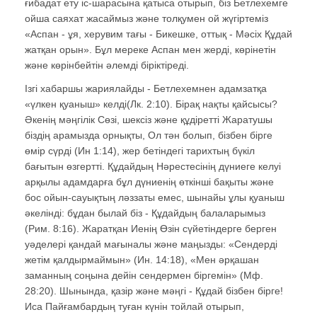
ғибадат ету іс-шарасына қатыса отырып, біз Бетлехемге
ойша саяхат жасаймыз және толқумен ой жүгіртеміз
«Аспан - ұя, херувим тағы - Бикешке, оттық - Мәсіх Құдай
жатқан орын». Бұл мереке Аспан мен жерді, көрінетін
және көрінбейтін әлемді біріктіреді.
Ізгі хабаршы жариялайды - Бетлехемнен адамзатқа
«үлкен қуаныш» келді(Лк. 2:10). Бірақ нақты қайсысы?
Әкенің мәңгілік Сөзі, шексіз және құдіретті Жаратушы
біздің арамызда орнықты, Ол тән болып, бізбен бірге
өмір сүрді (Ин 1:14), жер бетіндегі тарихтың бүкіл
бағытын өзгертті. Құдайдың Нәрестесінің дүниеге келуі
арқылы адамдарға бұл дүниенің өткінші бақыты және
бос ойын-сауықтың ләззаты емес, шынайы ұлы қуаныш
әкелінді: бұдан былай біз - Құдайдың балаларымыз
(Рим. 8:16). Жаратқан Иенің Өзін сүйетіндерге берген
уәделері қандай мағыналы және маңызды: «Сендерді
жетім қалдырмаймын» (Ин. 14:18), «Мен әрқашан
заманның соңына дейін сендермен біргемін» (Мф.
28:20). Шынында, қазір және мәңгі - Құдай бізбен бірге!
Иса Пайғамбардың туған күнін тойлай отырып,