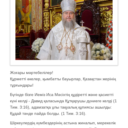
Жоғары мәртебелілер!
Құрметті әкелер, қымбатты бауырлар, Қазақстан жерінің
тұрғындары!
Бүгінде бізге Иеміз Иса Мәсіхтің құдіретті және қасиетті
күні келді - Давид қаласында Құтқарушы дүниеге келді (1
Тим. 3:16), адамзатқа ұлы тақуалық құпиясы ашылды:
Құдай тәнде пайда болды. (1 Тим. 3:16).
Шіркеулердің күмбездерінің астына жиналып, мерекелік