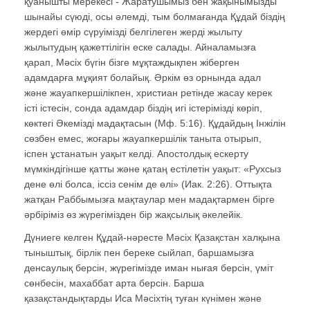
қуанышты мерекесі - Жаратушымыз бен жақынымызды
шынайы сүюді, осы әлемді, тым болмағанда Құдай біздің
жердегі өмір сүруімізді белгілеген жерді жылыту
жылытудың қажеттілігін еске салады. Айналамызға
қарап, Мәсіх бүгін бізге мұқтаждықпен жіберген
адамдарға мұқият болайық. Әркім өз орнында адал
және жауапкершілікпен, христиан ретінде жасау керек
істі істесін, сонда адамдар біздің игі істерімізді көріп,
көктегі Әкемізді мадақтасын (Мф. 5:16). Құдайдың Інжілін
сөзбен емес, жоғары жауапкершілік таныта отырып,
іспен ұстанатын уақыт келді. Апостолдық ескерту
мүмкіндігінше қатты және қатаң естілетін уақыт: «Рухсыз
дене өлі болса, іссіз сенім де өлі» (Иак. 2:26). Оттықта
жатқан Раббымызға мақтаулар мен мадақтармен бірге
әрбіріміз өз жүрегімізден бір жақсылық әкелейік.
Дүниеге келген Құдай-нәресте Мәсіх Қазақстан халқына
тыныштық, бірлік пен береке сыйлап, баршамызға
денсаулық берсін, жүрегімізде иман нығая берсін, үміт
сөнбесін, махаббат арта берсін. Барша
қазақстандықтарды Иса Мәсіхтің туған күнімен және