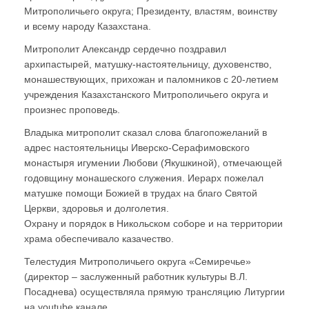
Митрополичьего округа; Президенту, властям, воинству
и всему народу Казахстана.
Митрополит Александр сердечно поздравил
архипастырей, матушку-настоятельницу, духовенство,
монашествующих, прихожан и паломников с 20-летием
учреждения Казахстанского Митрополичьего округа и
произнес проповедь.
Владыка митрополит сказал слова благопожеланий в
адрес настоятельницы Иверско-Серафимовского
монастыря игумении Любови (Якушкиной), отмечающей
годовщину монашеского служения. Иерарх пожелал
матушке помощи Божией в трудах на благо Святой
Церкви, здоровья и долголетия.
Охрану и порядок в Никольском соборе и на территории
храма обеспечивало казачество.
Телестудия Митрополичьего округа «Семиречье»
(директор – заслуженный работник культуры В.Л.
Посаднева) осуществляла прямую трансляцию Литургии
на youtube канале.