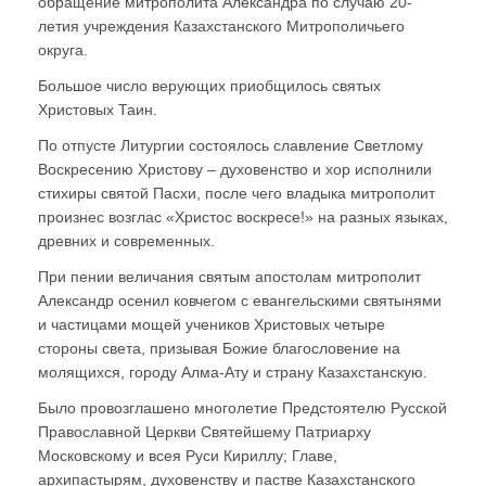
обращение митрополита Александра по случаю 20-
летия учреждения Казахстанского Митрополичьего
округа.
Большое число верующих приобщилось святых
Христовых Таин.
По отпусте Литургии состоялось славление Светлому
Воскресению Христову – духовенство и хор исполнили
стихиры святой Пасхи, после чего владыка митрополит
произнес возглас «Христос воскресе!» на разных языках,
древних и современных.
При пении величания святым апостолам митрополит
Александр осенил ковчегом с евангельскими святынями
и частицами мощей учеников Христовых четыре
стороны света, призывая Божие благословение на
молящихся, городу Алма-Ату и страну Казахстанскую.
Было провозглашено многолетие Предстоятелю Русской
Православной Церкви Святейшему Патриарху
Московскому и всея Руси Кириллу; Главе,
архипастырям, духовенству и пастве Казахстанского