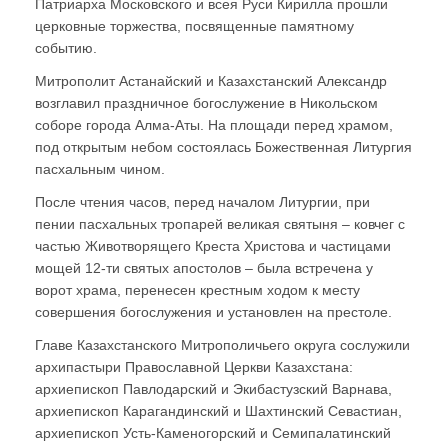
Патриарха Московского и всея Руси Кирилла прошли
церковные торжества, посвященные памятному
событию.
Митрополит Астанайский и Казахстанский Александр
возглавил праздничное богослужение в Никольском
соборе города Алма-Аты. На площади перед храмом,
под открытым небом состоялась Божественная Литургия
пасхальным чином.
После чтения часов, перед началом Литургии, при
пении пасхальных тропарей великая святыня – ковчег с
частью Животворящего Креста Христова и частицами
мощей 12-ти святых апостолов – была встречена у
ворот храма, перенесен крестным ходом к месту
совершения богослужения и установлен на престоле.
Главе Казахстанского Митрополичьего округа сослужили
архипастыри Православной Церкви Казахстана:
архиепископ Павлодарский и Экибастузский Варнава,
архиепископ Карагандинский и Шахтинский Севастиан,
архиепископ Усть-Каменогорский и Семипалатинский