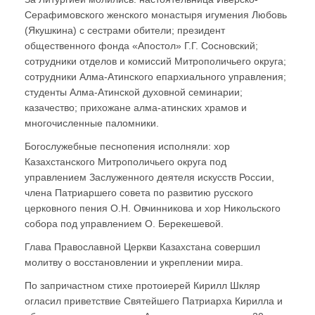
Серафимовского женского монастыря игумения Любовь
(Якушкина) с сестрами обители; президент
общественного фонда «Апостол» Г.Г. Сосновский;
сотрудники отделов и комиссий Митрополичьего округа;
сотрудники Алма-Атинского епархиального управления;
студенты Алма-Атинской духовной семинарии;
казачество; прихожане алма-атинских храмов и
многочисленные паломники.
Богослужебные песнопения исполняли: хор
Казахстанского Митрополичьего округа под
управлением Заслуженного деятеля искусств России,
члена Патриаршего совета по развитию русского
церковного пения О.Н. Овчинникова и хор Никольского
собора под управлением О. Берекешевой.
Глава Православной Церкви Казахстана совершил
молитву о восстановлении и укреплении мира.
По запричастном стихе протоиерей Кирилл Шкляр
огласил приветствие Святейшего Патриарха Кирилла и