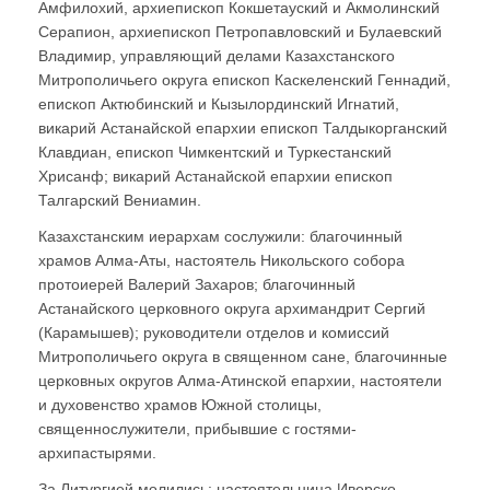
Амфилохий, архиепископ Кокшетауский и Акмолинский
Серапион, архиепископ Петропавловский и Булаевский
Владимир, управляющий делами Казахстанского
Митрополичьего округа епископ Каскеленский Геннадий,
епископ Актюбинский и Кызылординский Игнатий,
викарий Астанайской епархии епископ Талдыкорганский
Клавдиан, епископ Чимкентский и Туркестанский
Хрисанф; викарий Астанайской епархии епископ
Талгарский Вениамин.
Казахстанским иерархам сослужили: благочинный
храмов Алма-Аты, настоятель Никольского собора
протоиерей Валерий Захаров; благочинный
Астанайского церковного округа архимандрит Сергий
(Карамышев); руководители отделов и комиссий
Митрополичьего округа в священном сане, благочинные
церковных округов Алма-Атинской епархии, настоятели
и духовенство храмов Южной столицы,
священнослужители, прибывшие с гостями-
архипастырями.
За Литургией молились: настоятельница Иверско-