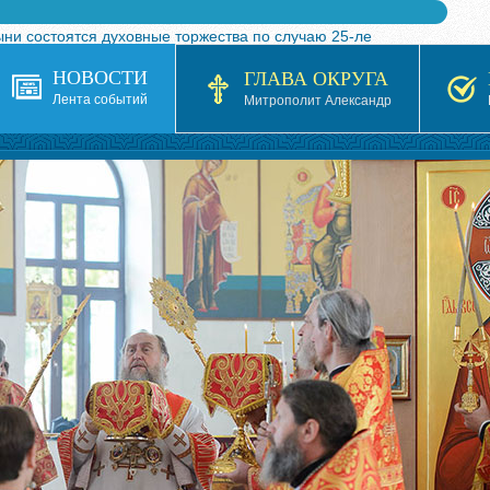
ыни состоятся духовные торжества по случаю 25-ле
 турнира по волейболу, посвященного 25-летию обр
НОВОСТИ
ГЛАВА ОКРУГА
я в Казахстане»
Лента событий
Митрополит Александр
кой епархией Русской Православной Церкви в 1927–19
 документов на 2026-2027 учебный год