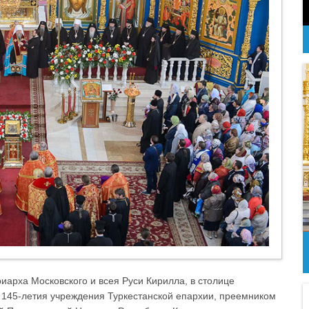
иарха Московского и всея Руси Кирилла, в столице
е 145-летия учреждения Туркестанской епархии, преемником