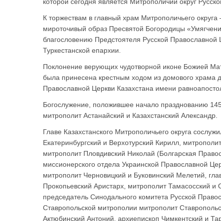
которой сегодня является Митрополичий округ Русско
К торжествам в главный храм Митрополичьего округа
мироточивый образ Пресвятой Богородицы «Умягчение
благословению Предстоятеля Русской Православной 
Туркестанской епархии.
Поклонение верующих чудотворной иконе Божией Мате
была принесена крестным ходом из домового храма д
Православной Церкви Казахстана имени равноапост
Богослужение, положившее начало празднованию 145-
митрополит Астанайский и Казахстанский Александр.
Главе Казахстанского Митрополичьего округа сослужи
Екатеринбургский и Верхотурский Кирилл, митрополит
митрополит Пловдивский Николай (Болгарская Право
миссионерского отдела Украинской Православной Це
митрополит Черновицкий и Буковинский Мелетий, гла
Прокопьевский Аристарх, митрополит Тамасосский и 
председатель Синодального комитета Русской Правос
Ставропольской митрополии митрополит Ставропольс
Актюбинский Антоний, архиепископ Чимкентский и Та