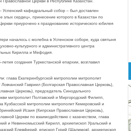
й Православной Церкви в Республике Казахстан.
 – Успенский кафедральный собор – был доставлен
 злых сердец», принесение которого в Казахстан по
Церкви приурочено к празднованию исторического юбилея
ри началось с молебна в Успенском соборе, куда святыня
уховно-культурного и административного центра
ольных Кирилла и Мефодия.
летия создания Туркестанской епархии, возглавил
ли: глава Екатеринбургской митрополии митрополит
 Ловчанский Гавриил (Болгарская Православная Церковь),
славная Церковь), председатель Синодального
ркви митрополит Полтавский и Миргородский Филипп,
ва Кузбасской митрополии митрополит Кемеровский и
Оринийский Исаия (Кипрская Православная Церковь),
лавной Церкви по взаимодействию с казачеством, глава
кий и Невинномысский Кирилл, архиепископ Уральский и
разский Елевферий, епископ Гурий (Шалимов), архиепископ