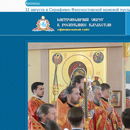
Анонсы
11 августа в Серафимо-Феогностовской мужской пуст
Выпущен в свет буклет о проведении Международного
Вышел в свет новый номер журнала «Свет Православи
Вышла в свет монография «Управляющие Алма-Атинс
Алма-Атинская духовная семинария объявляет прием