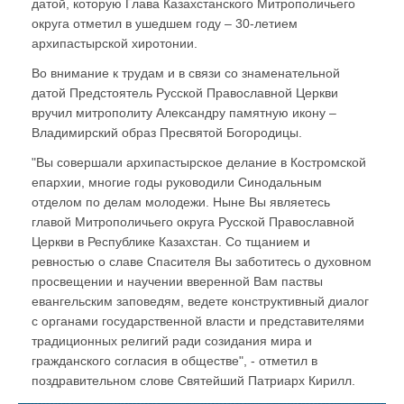
датой, которую Глава Казахстанского Митрополичьего
округа отметил в ушедшем году – 30-летием
архипастырской хиротонии.
Во внимание к трудам и в связи со знаменательной
датой Предстоятель Русской Православной Церкви
вручил митрополиту Александру памятную икону –
Владимирский образ Пресвятой Богородицы.
"Вы совершали архипастырское делание в Костромской
епархии, многие годы руководили Синодальным
отделом по делам молодежи. Ныне Вы являетесь
главой Митрополичьего округа Русской Православной
Церкви в Республике Казахстан. Со тщанием и
ревностью о славе Спасителя Вы заботитесь о духовном
просвещении и научении вверенной Вам паствы
евангельским заповедям, ведете конструктивный диалог
с органами государственной власти и представителями
традиционных религий ради созидания мира и
гражданского согласия в обществе", - отметил в
поздравительном слове Святейший Патриарх Кирилл.