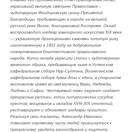
украсивший великую святыню Православия –
чудотворную Феодоровскую икону Пресвятой
Богородицы, пребывающую в городе на великой
русской реке Волге, богохранимой Костроме. Оклад
воспроизводит шедевр ювелирного искусства XIX века
— украшенную драгоценными камнями золотую ризу,
изготовленную в 1891 году на добровольные
пожертвования благочестивого православного
народа. Копии оклада украсили списки с чудотворного
явленного образа, пребывающие ныне в Успенском
кафедральном соборе Нур-Султана, Вознесенском
кафедральном соборе Алма-Аты и здесь, в старинном
московском храме во имя мучениц Веры, Надежды,
Любови и Софии. Чествуемый нами лауреат создает
прекрасные реплики, копии литургических сосудов,
крестов, мощевиков и окладов XVIII-XIX столетий,
реставрирует и обновляет шедевры прошлого.
Реализуя свои таланты, Александр Иванович
помогает огромному числу людей прикоснуться к
прекрасному, увидеть разнообразие и ощутить