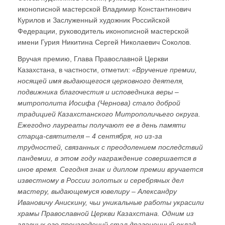
иконописной мастерской Владимир Константинович
Курилов и Заслуженный художник Российской
Федерации, руководитель иконописной мастерской
имени Гурия Никитина Сергей Николаевич Соколов.
Вручая премию, Глава Православной Церкви
Казахстана, в частности, отметил:
«Вручение премии,
носящей имя выдающегося церковного деятеля,
подвижника благочестия и исповедника веры –
митрополита Иосифа (Чернова) стало доброй
традицией Казахстанского Митрополичьего округа.
Ежегодно лауреаты получают ее в день памяти
старца-святителя – 4 сентября, но из-за
трудностей, связанных с преодолением последствий
пандемии, в этом году награждение совершается в
иное время. Сегодня знак и диплом премии вручается
известному в России золотых и серебряных дел
мастеру, выдающемуся ювелиру – Александру
Ивановичу Анискину, чьи уникальные работы украсили
храмы Православной Церкви Казахстана. Одним из
главных его произведений стал драгоценный оклад,