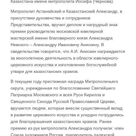
Казахстана имени митрополита Иосифа (Чернова).
Митрополит Астанайский и Казахстанский Александр, в
присутствии духовенства и сотрудников
Представительства, вручил диплом и нагрудный знак
премии руководителю московской ювелирной
мастерской имени благоверного князя Александра
Невского – Александру Ивановичу Анискину. В
свидетельстве говорится, что А.И. Анискин награждается
за многолетнюю деятельность в области ювелирного-
церковного искусства и изготовление богослужебной
утвари для казахстанских храмов.
В текущем году престижная награда Митрополичьего
округа, учрежденная по благословению Святейшего
Патриарха Московского и всея Руси Кирилла и
Священного Синода Русской Православной Церкви,
вручается людям, которые внесли существенный вклад
в развитие церковного искусства и усердно потрудились
для благоукрашения казахстанских храмов. Ранее
премию из рук митрополита Александра получили: член
Союза художников России, руководитель палехской