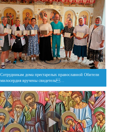
Сотрудникам дома престарелых православной Обители
милосердия вручены свидетель…