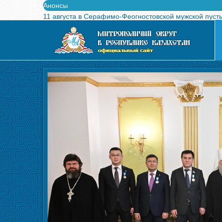
Анонсы
11 августа в Серафимо-Феогностовской мужской пуст
Выпущен в свет буклет о проведении Международного
Вышел в свет новый номер журнала «Свет Православи
Вышла в свет монография «Управляющие Алма-Атинс
Алма-Атинская духовная семинария объявляет прием