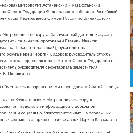
ернова) митрополит Астанайский и Казахстанский
теля Совета Федерации Федерального собрания Российской
ректором Федеральной службы России по финансовому
го Митрополичьего округа, Заслуженный деятель искусств
 духовной семинарии протоиерей Евгений Иванов;
омонах Прохор (Ендовицкий); руководитель
го округа иерей Георгий Сидоров; руководитель службы
заместитель председателя комитета Совета Федерации по
ститель руководителя секретариата заместителя
Н.В. Паршикова.
ти обменялись поздравлениями с праздником Святой Троицы.
 жизни Казахстанского Митрополичьего округа,
разования, поделился информацией о церковной
реализации социально-благотворительных и молодежных
инных святынь в епархиях Православной Церкви Казахстана.
ию Алма-Атинской духовной семинарии, которая весной