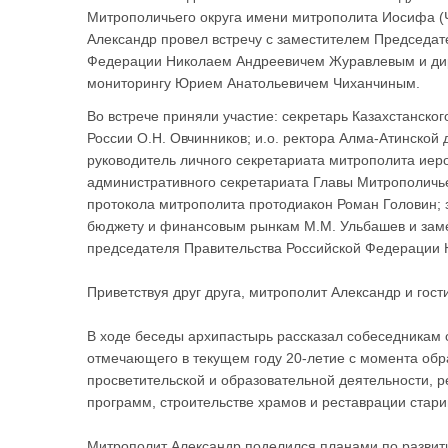
Митрополичьего округа имени митрополита Иосифа (Ч
Александр провел встречу с заместителем Председа
Федерации Николаем Андреевичем Журавлевым и ди
мониторингу Юрием Анатольевичем Чиханчиным.
Во встрече приняли участие: секретарь Казахстанско
России О.Н. Овчинников; и.о. ректора Алма-Атинской
руководитель личного секретариата митрополита иер
административного секретариата Главы Митрополичье
протокола митрополита протодиакон Роман Головин; 
бюджету и финансовым рынкам М.М. Ульбашев и заме
председателя Правительства Российской Федерации 
Приветствуя друг друга, митрополит Александр и гос
В ходе беседы архипастырь рассказал собеседникам о
отмечающего в текущем году 20-летие с момента об
просветительской и образовательной деятельности, 
программ, строительстве храмов и реставрации стар
Митрополит Александр поделился планами по развит