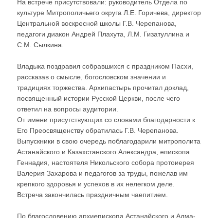
На встрече присутствовали: руководитель Отдела по
культуре Митрополичьего округа Л.Е. Горичева, директор
Центральной воскресной школы Г.В. Черепанова,
педагоги диакон Андрей Плахута, Л.М. Гизатуллина и
С.М. Сылкина.
Владыка поздравил собравшихся с праздником Пасхи,
рассказав о смысле, богословском значении и
традициях торжества. Архипастырь прочитал доклад,
посвященный истории Русской Церкви, после чего
ответил на вопросы аудитории.
От имени присутствующих со словами благодарности к
Его Преосвященству обратилась Г.В. Черепанова.
Выпускники в свою очередь поблагодарили митрополита
Астанайского и Казахстанского Александра, епископа
Геннадия, настоятеля Никольского собора протоиерея
Валерия Захарова и педагогов за труды, пожелав им
крепкого здоровья и успехов в их нелегком деле.
Встреча закончилась праздничным чаепитием.
По благословению архиепископа Астанайского и Алма-