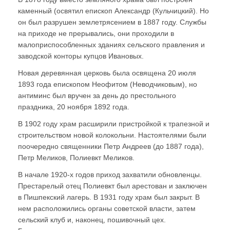
каменный (освятил епископ Александр (Кульчицкий). Но
он был разрушен землетрясением в 1887 году. Службы
на приходе не прерывались, они проходили в
малоприспособленных зданиях сельского правления и
заводской конторы купцов Ивановых.
Новая деревянная церковь была освящена 20 июля
1893 года епископом Неофитом (Неводчиковым), но
антиминс был вручен за день до престольного
праздника, 20 ноября 1892 года.
В 1902 году храм расширили пристройкой к трапезной и
строительством новой колокольни. Настоятелями были
поочередно священники Петр Андреев (до 1887 года),
Петр Меликов, Полиевкт Меликов.
В начале 1920-х годов приход захватили обновленцы.
Престарелый отец Полиевкт был арестован и заключен
в Пишпекский лагерь. В 1931 году храм был закрыт. В
нем расположились органы советской власти, затем
сельский клуб и, наконец, пошивочный цех.