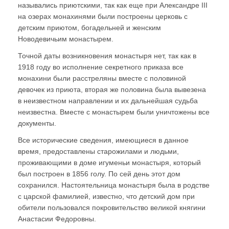
назывались приютскими, так как еще при Александре III
на озерах монахинями были построены церковь с
детским приютом, богадельней и женским
Новодевичьим монастырем.
Точной даты возникновения монастыря нет, так как в
1918 году во исполнение секретного приказа все
монахини были расстреляны вместе с половиной
девочек из приюта, вторая же половина была вывезена
в неизвестном направлении и их дальнейшая судьба
неизвестна. Вместе с монастырем были уничтожены все
документы.
Все исторические сведения, имеющиеся в данное
время, предоставлены старожилами и людьми,
проживающими в доме игуменьи монастыря, который
был построен в 1856 голу. По сей день этот дом
сохранился. Настоятельница монастыря была в родстве
с царской фамилией, известно, что детский дом при
обители пользовался покровительство великой княгини
Анастасии Федоровны.