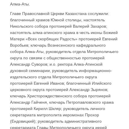
Алма-Аты.
Главе Православной Церкви Казахстана сослужили:
благочинный храмов Южной столицы, настоятель
Никольского собора протоиерей Валерий Захаров;
настоятель алма-атинского храма в честь иконы Божией
Матери «Всех скорбящих Радость» протоиерей Евгений
Воробьев; ключарь Вознесенского кафедрального
собора Алма-Аты, руководитель отдела Митрополичьего
округа по связям с общественностью протоиерей
Александр Суворов; и.о. ректора Алма-Атинской
духовной семинарии, руководитель информационно-
издательского отдела Митрополичьего округа
протоиерей Евгений Иванов; благочинный Илийского
церковного округа протоиерей Александр Зырянов;
ключарь Христорождественского собора протоиерей
Александр Гайченя, ключарь Петропавловского храма
протоиерей Кирилл Шкляр; руководитель личного
секретариата митрополита иеромонах Прохор
(Ендовицкий); руководитель административного
секретариата Главы Митрополичьего округа иерей