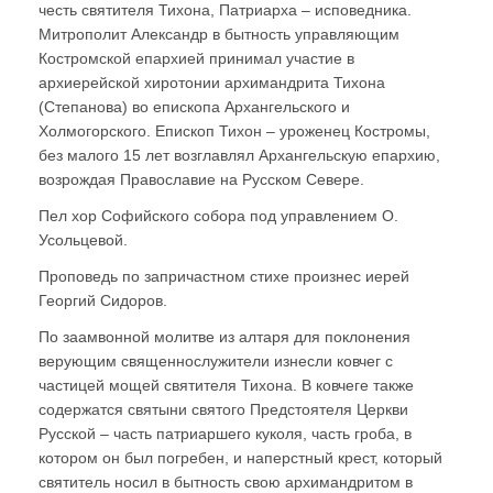
честь святителя Тихона, Патриарха – исповедника.
Митрополит Александр в бытность управляющим
Костромской епархией принимал участие в
архиерейской хиротонии архимандрита Тихона
(Степанова) во епископа Архангельского и
Холмогорского. Епископ Тихон – уроженец Костромы,
без малого 15 лет возглавлял Архангельскую епархию,
возрождая Православие на Русском Севере.
Пел хор Софийского собора под управлением О.
Усольцевой.
Проповедь по запричастном стихе произнес иерей
Георгий Сидоров.
По заамвонной молитве из алтаря для поклонения
верующим священнослужители изнесли ковчег с
частицей мощей святителя Тихона. В ковчеге также
содержатся святыни святого Предстоятеля Церкви
Русской – часть патриаршего куколя, часть гроба, в
котором он был погребен, и наперстный крест, который
святитель носил в бытность свою архимандритом в