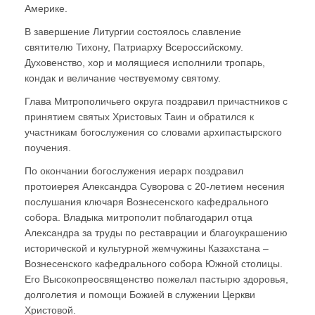
Америке.
В завершение Литургии состоялось славление
святителю Тихону, Патриарху Всероссийскому.
Духовенство, хор и молящиеся исполнили тропарь,
кондак и величание чествуемому святому.
Глава Митрополичьего округа поздравил причастников с
принятием святых Христовых Таин и обратился к
участникам богослужения со словами архипастырского
поучения.
По окончании богослужения иерарх поздравил
протоиерея Александра Суворова с 20-летием несения
послушания ключаря Вознесенского кафедрального
собора. Владыка митрополит поблагодарил отца
Александра за труды по реставрации и благоукрашению
исторической и культурной жемчужины Казахстана –
Вознесенского кафедрального собора Южной столицы.
Его Высокопреосвященство пожелал пастырю здоровья,
долголетия и помощи Божией в служении Церкви
Христовой.