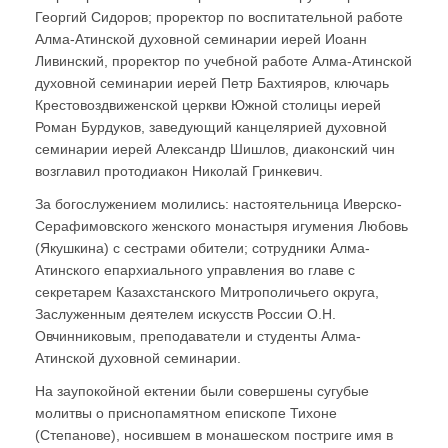
Георгий Сидоров; проректор по воспитательной работе
Алма-Атинской духовной семинарии иерей Иоанн
Ливинский, проректор по учебной работе Алма-Атинской
духовной семинарии иерей Петр Бахтияров, ключарь
Крестовоздвиженской церкви Южной столицы иерей
Роман Бурдуков, заведующий канцелярией духовной
семинарии иерей Александр Шишлов, диаконский чин
возглавил протодиакон Николай Гринкевич.
За богослужением молились: настоятельница Иверско-
Серафимовского женского монастыря игумения Любовь
(Якушкина) с сестрами обители; сотрудники Алма-
Атинского епархиального управления во главе с
секретарем Казахстанского Митрополичьего округа,
Заслуженным деятелем искусств России О.Н.
Овчинниковым, преподаватели и студенты Алма-
Атинской духовной семинарии.
На заупокойной ектении были совершены сугубые
молитвы о приснопамятном епископе Тихоне
(Степанове), носившем в монашеском постриге имя в