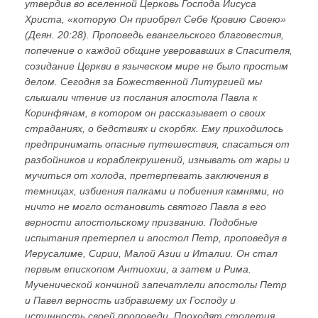
утвердив во вселенной Церковь Господа Иисуса
Христа, «которую Он приобрел Себе Кровию Своею»
(Деян. 20:28). Проповедь евангельского благовестия,
попечение о каждой общине уверовавших в Спасителя,
созидание Церкви в языческом мире не было простым
делом. Сегодня за Божественной Литургией мы
слышали чтение из послания апостола Павла к
Коринфянам, в котором он рассказывает о своих
страданиях, о бедствиях и скорбях. Ему приходилось
предпринимать опасные путешествия, спасаться от
разбойников и кораблекрушений, изнывать от жары и
мучиться от холода, претерпевать заключения в
темницах, избиения палками и побиения камнями, но
ничто не могло остановить святого Павла в его
верности апостольскому призванию. Подобные
испытания претерпел и апостол Петр, проповедуя в
Иерусалиме, Сирии, Малой Азии и Италии. Он стал
первым епископом Антиохии, а затем и Рима.
Мученической кончиной запечатлели апостолы Петр
и Павел верность избравшему их Господу и
истинность своей проповеди. Проходят столетия,