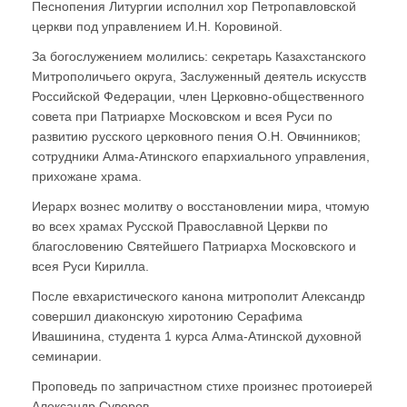
Песнопения Литургии исполнил хор Петропавловской
церкви под управлением И.Н. Коровиной.
За богослужением молились: секретарь Казахстанского
Митрополичьего округа, Заслуженный деятель искусств
Российской Федерации, член Церковно-общественного
совета при Патриархе Московском и всея Руси по
развитию русского церковного пения О.Н. Овчинников;
сотрудники Алма-Атинского епархиального управления,
прихожане храма.
Иерарх вознес молитву о восстановлении мира, чтомую
во всех храмах Русской Православной Церкви по
благословению Святейшего Патриарха Московского и
всея Руси Кирилла.
После евхаристического канона митрополит Александр
совершил диаконскую хиротонию Серафима
Ивашинина, студента 1 курса Алма-Атинской духовной
семинарии.
Проповедь по запричастном стихе произнес протоиерей
Александр Суворов.