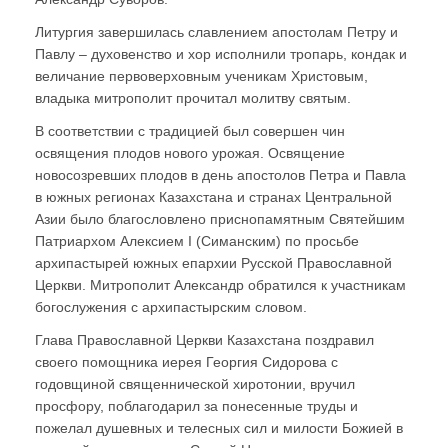
Литургия завершилась славлением апостолам Петру и
Павлу – духовенство и хор исполнили тропарь, кондак и
величание первоверховным ученикам Христовым,
владыка митрополит прочитал молитву святым.
В соответствии с традицией был совершен чин
освящения плодов нового урожая. Освящение
новосозревших плодов в день апостолов Петра и Павла
в южных регионах Казахстана и странах Центральной
Азии было благословлено приснопамятным Святейшим
Патриархом Алексием I (Симанским) по просьбе
архипастырей южных епархии Русской Православной
Церкви. Митрополит Александр обратился к участникам
богослужения с архипастырским словом.
Глава Православной Церкви Казахстана поздравил
своего помощника иерея Георгия Сидорова с
годовщиной священнической хиротонии, вручил
просфору, поблагодарил за понесенные труды и
пожелал душевных и телесных сил и милости Божией в