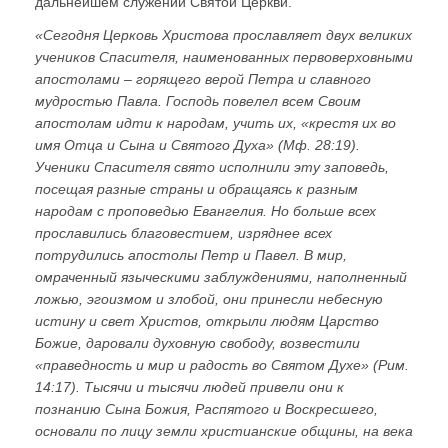
дальнейшем служении Святой Церкви.
«Сегодня Церковь Христова прославляет двух великих
учеников Спасителя, наименованных первоверховными
апостолами – горящего верой Петра и славного
мудростью Павла. Господь повелел всем Своим
апостолам идти к народам, учить их, «крестя их во
имя Отца и Сына и Святого Духа» (Мф. 28:19).
Ученики Спасителя свято исполнили эту заповедь,
посещая разные страны и обращаясь к разным
народам с проповедью Евангелия. Но больше всех
прославились благовестием, изряднее всех
потрудились апостолы Петр и Павел. В мир,
омраченный языческими заблуждениями, наполненный
ложью, эгоизмом и злобой, они принесли небесную
истину и свет Христов, открыли людям Царство
Божие, даровали духовную свободу, возвестили
«праведность и мир и радость во Святом Духе» (Рим.
14:17). Тысячи и тысячи людей привели они к
познанию Сына Божия, Распятого и Воскресшего,
основали по лицу земли христианские общины, на века