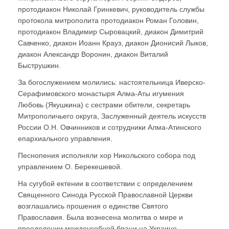
протодиакон Николай Гринкевич, руководитель службы
протокола митрополита протодиакон Роман Головин,
протодиакон Владимир Сыровацкий, диакон Димитрий
Савченко, диакон Иоанн Крауз, диакон Дионисий Лыков,
диакон Александр Воронин, диакон Виталий
Быструшкин.
За богослужением молились: настоятельница Иверско-
Серафимовского монастыря Алма-Аты игумения
Любовь (Якушкина) с сестрами обители, секретарь
Митрополичьего округа, Заслуженный деятель искусств
России О.Н. Овчинников и сотрудники Алма-Атинского
епархиального управления.
Песнопения исполняли хор Никольского собора под
управлением О. Берекешевой.
На сугубой ектении в соответствии с определением
Священного Синода Русской Православной Церкви
возглашались прошения о единстве Святого
Православия. Была вознесена молитва о мире и
преодолении междоусобной брани на Украине.