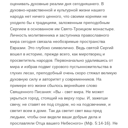
оценивать духовные реалии дня сегодняшнего. В
духовно-нравственной и культурной жизни нашего
народа нет ничего ценного, что своими корнями не
уходило бы к традициям, заложенным преподобным
Сергием в основанном им Свято-Троицком монастыре.
Личность молитвенника и заступника православного
мира сегодня связала необозримые пространства
Евразии. Это глубоко символично. Ведь святой Сергий
вошел в историю, прежде всего, как миротворец и
просветитель народов. Первоначально удалившись от
мира и избрав подвиг сурового пустынножительства в
глухих лесах, преподобный очень скоро стяжал великую
духовную силу и авторитет у современников. На
примере его жизни сбылось вернейшее слово
Священного Писания: «Вы - свет мира. Не может
укрыться город, стоящий на верху горы. И, зажегши
свечу, не ставят ее под спудом, но на подсвечнике, и
светит всем в доме. Так да светит свет ваш пред
людьми, чтобы они видели ваши добрые дела и
прославляли Отца вашего Небесного» (Мф. 5:14-16). Не