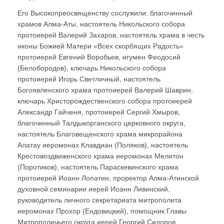
Его Высокопреосвященству сослужили: благочинный
храмов Алма-Аты, настоятель Никольского собора
протоиерей Валерий Захаров, настоятель храма в честь
иконы Божией Матери «Всех скорбящих Радость»
протоиерей Евгений Воробьев, игумен Феодосий
(Белобородов), ключарь Никольского собора
протоиерей Игорь Светличный, настоятель
Богоявленского храма протоиерей Валерий Шаврин,
ключарь Христорождественского собора протоиерей
Александр Гайченя, протоиерей Сергий Хмыров,
благочинный Талдыкорганского церковного округа,
настоятель Благовещенского храма микрорайона
Алатау иеромонах Клавдиан (Поляков), настоятель
Крестовоздвиженского храма иеромонах Мелитон
(Поротиков), настоятель Параскевинского храма
протоиерей Иоанн Лопатин, проректор Алма-Атинской
духовной семинарии иерей Иоанн Ливинский,
руководитель личного секретариата митрополита
иеромонах Прохор (Ендовицкий), помощник Главы
Митрополичьего округа иерей Георгий Сидоров,