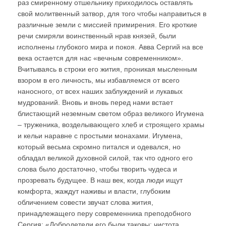
раз смиренному отшельнику приходилось оставлять
свой молитвенный затвор, для того чтобы направиться в
различные земли с миссией примирения. Его кроткие
речи смиряли воинственный нрав князей, были
исполнены глубокого мира и покоя. Авва Сергий на все
века остается для нас «вечным современником».
Вчитываясь в строки его жития, проникая мысленным
взором в его личность, мы избавляемся от всего
наносного, от всех наших заблуждений и лукавых
мудрований. Вновь и вновь перед нами встает
блистающий неземным светом образ великого Игумена
– труженика, возделывающего хлеб и строящего храмы
и кельи наравне с простыми монахами. Игумена,
который весьма скромно питался и одевался, но
обладал великой духовной силой, так что одного его
слова было достаточно, чтобы творить чудеса и
прозревать будущее. В наш век, когда люди ищут
комфорта, жаждут наживы и власти, глубоким
обличением совести звучат слова жития,
принадлежащего перу современника преподобного
Сергия: «Добродетели его были таковы: чистота