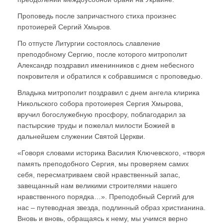
Проповедь после запричастного стиха произнес
протоиерей Сергий Хмыров.
По отпусте Литургии состоялось славление
преподобному Сергию, после которого митрополит
Александр поздравил именинников с днем небесного
покровителя и обратился к собравшимся с проповедью.
Владыка митрополит поздравил с днем ангела клирика
Никольского собора протоиерея Сергия Хмырова,
вручил богослужебную просфору, поблагодарил за
пастырские труды и пожелал милости Божией в
дальнейшем служении Святой Церкви.
«Говоря словами историка Василия Ключевского, «творя
память преподобного Сергия, мы проверяем самих
себя, пересматриваем свой нравственный запас,
завещанный нам великими строителями нашего
нравственного порядка…». Преподобный Сергий для
нас – путеводная звезда, подлинный образ христианина.
Вновь и вновь, обращаясь к нему, мы учимся верно