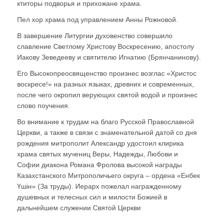
ктиторы подворья и прихожане храма.
Пел хор храма под управлением Анны Рожновой.
В завершение Литургии духовенство совершило
славление Светлому Христову Воскресению, апостолу
Иакову Зеведееву и святителю Игнатию (Брянчанинову).
Его Высокопреосвященство произнес возглас «Христос
воскресе!» на разных языках, древних и современных,
после чего окропил верующих святой водой и произнес
слово поучения.
Во внимание к трудам на благо Русской Православной
Церкви, а также в связи с знаменательной датой со дня
рождения митрополит Александр удостоил клирика
храма святых мучениц Веры, Надежды, Любови и
Софии диакона Романа Фролова высокой награды
Казахстанского Митрополичьего округа – ордена «Енбек
Үшiн» (За труды). Иерарх пожелал награжденному
душевных и телесных сил и милости Божией в
дальнейшем служении Святой Церкви