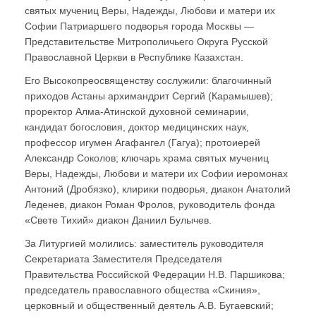
святых мучениц Веры, Надежды, Любови и матери их
Софии Патриаршего подворья города Москвы —
Представительстве Митрополичьего Округа Русской
Православной Церкви в Республике Казахстан.
Его Высокопреосвященству сослужили: благочинный
приходов Астаны архимандрит Сергий (Карамышев);
проректор Алма-Атинской духовной семинарии,
кандидат богословия, доктор медицинских наук,
профессор игумен Агафангел (Гагуа); протоиерей
Александр Соколов; ключарь храма святых мучениц
Веры, Надежды, Любови и матери их Софии иеромонах
Антоний (Дробязко), клирики подворья, диакон Анатолий
Леденев, диакон Роман Фролов, руководитель фонда
«Свете Тихий» диакон Даниил Булычев.
За Литургией молились: заместитель руководителя
Секретариата Заместителя Председателя
Правительства Российской Федерации Н.В. Паршикова;
председатель православного общества «Скиния»,
церковный и общественный деятель А.В. Бугаевский;