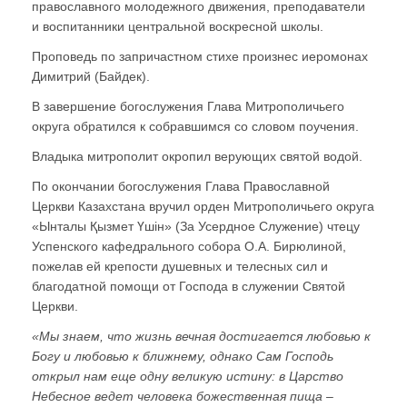
православного молодежного движения, преподаватели
и воспитанники центральной воскресной школы.
Проповедь по запричастном стихе произнес иеромонах
Димитрий (Байдек).
В завершение богослужения Глава Митрополичьего
округа обратился к собравшимся со словом поучения.
Владыка митрополит окропил верующих святой водой.
По окончании богослужения Глава Православной
Церкви Казахстана вручил орден Митрополичьего округа
«Ынталы Қызмет Үшiн» (За Усердное Служение) чтецу
Успенского кафедрального собора О.А. Бирюлиной,
пожелав ей крепости душевных и телесных сил и
благодатной помощи от Господа в служении Святой
Церкви.
«Мы знаем, что жизнь вечная достигается любовью к
Богу и любовью к ближнему, однако Сам Господь
открыл нам еще одну великую истину: в Царство
Небесное ведет человека божественная пища –