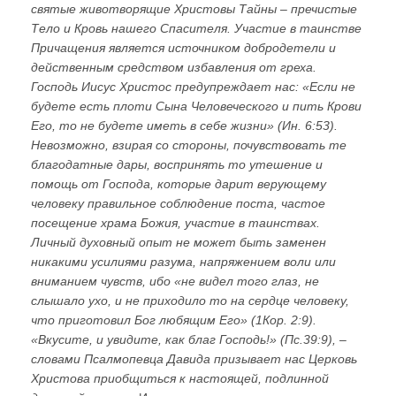
святые животворящие Христовы Тайны – пречистые
Тело и Кровь нашего Спасителя. Участие в таинстве
Причащения является источником добродетели и
действенным средством избавления от греха.
Господь Иисус Христос предупреждает нас: «Если не
будете есть плоти Сына Человеческого и пить Крови
Его, то не будете иметь в себе жизни» (Ин. 6:53).
Невозможно, взирая со стороны, почувствовать те
благодатные дары, воспринять то утешение и
помощь от Господа, которые дарит верующему
человеку правильное соблюдение поста, частое
посещение храма Божия, участие в таинствах.
Личный духовный опыт не может быть заменен
никакими усилиями разума, напряжением воли или
вниманием чувств, ибо «не видел того глаз, не
слышало ухо, и не приходило то на сердце человеку,
что приготовил Бог любящим Его» (1Кор. 2:9).
«Вкусите, и увидите, как благ Господь!» (Пс.39:9), –
словами Псалмопевца Давида призывает нас Церковь
Христова приобщиться к настоящей, подлинной