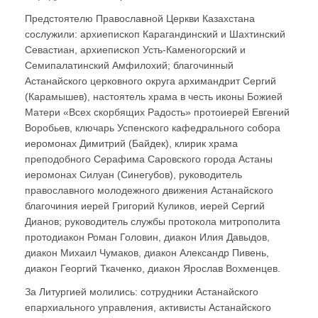
Предстоятелю Православной Церкви Казахстана
сослужили: архиепископ Карагандинский и Шахтинский
Севастиан, архиепископ Усть-Каменогорский и
Семипалатинский Амфилохий; благочинный
Астанайского церковного округа архимандрит Сергий
(Карамышев), настоятель храма в честь иконы Божией
Матери «Всех скорбящих Радость» протоиерей Евгений
Воробьев, ключарь Успенского кафедрального собора
иеромонах Димитрий (Байдек), клирик храма
преподобного Серафима Саровского города Астаны
иеромонах Силуан (Синегубов), руководитель
православного молодежного движения Астанайского
благочиния иерей Григорий Куликов, иерей Сергий
Дианов; руководитель службы протокола митрополита
протодиакон Роман Головин, диакон Илия Давыдов,
диакон Михаил Чумаков, диакон Александр Пивень,
диакон Георгий Ткаченко, диакон Ярослав Вохменцев.
За Литургией молились: сотрудники Астанайского
епархиального управления, активисты Астанайского